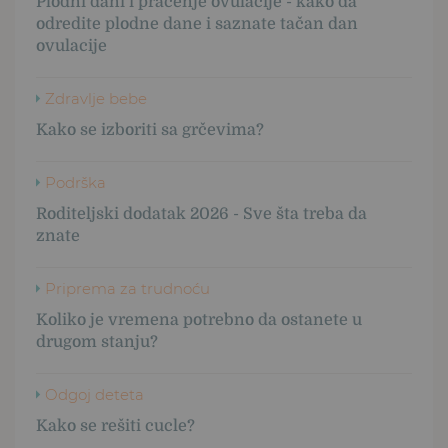
Plodni dani i praćenje ovulacije - kako da
odredite plodne dane i saznate tačan dan
ovulacije
Zdravlje bebe
Kako se izboriti sa grčevima?
Podrška
Roditeljski dodatak 2026 - Sve šta treba da
znate
Priprema za trudnoću
Koliko je vremena potrebno da ostanete u
drugom stanju?
Odgoj deteta
Kako se rešiti cucle?