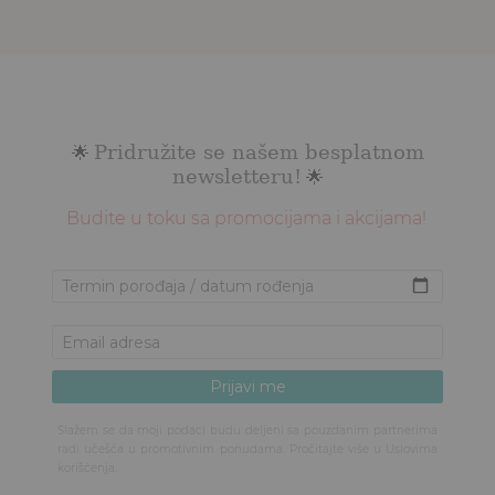
Pridružite se našem besplatnom
🌟
newsletteru!
🌟
Budite u toku sa promocijama i akcijama!
Slažem se da moji podaci budu deljeni sa pouzdanim partnerima
radi učešća u promotivnim ponudama. Pročitajte više u
Uslovima
korišćenja
.