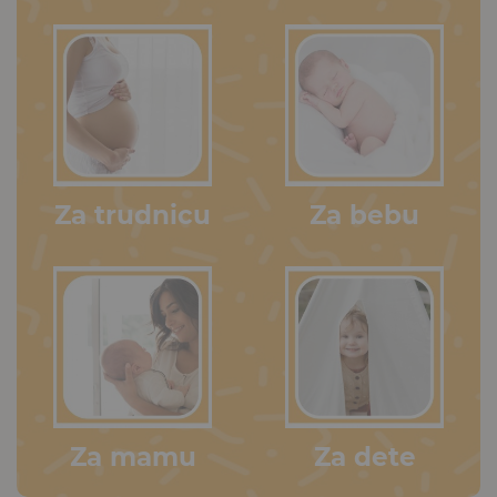
Za trudnicu
Za bebu
Za mamu
Za dete