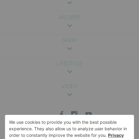
RECEPTI
SHOP
LIFESTYLE
VIDEO
Sadržaj na ovom sajtu je pružen u svrhu zabave i opšte informacije, i nije
namenjen kao medicinski, pravni ili profesionalni savet. Nismo odgovorni za