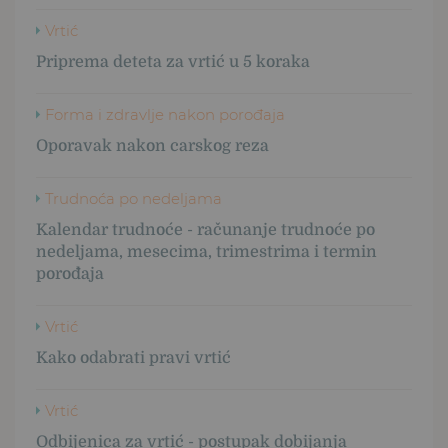
Vrtić
Priprema deteta za vrtić u 5 koraka
Forma i zdravlje nakon porođaja
Oporavak nakon carskog reza
Trudnoća po nedeljama
Kalendar trudnoće - računanje trudnoće po
nedeljama, mesecima, trimestrima i termin
porođaja
Vrtić
Kako odabrati pravi vrtić
Vrtić
Odbijenica za vrtić - postupak dobijanja