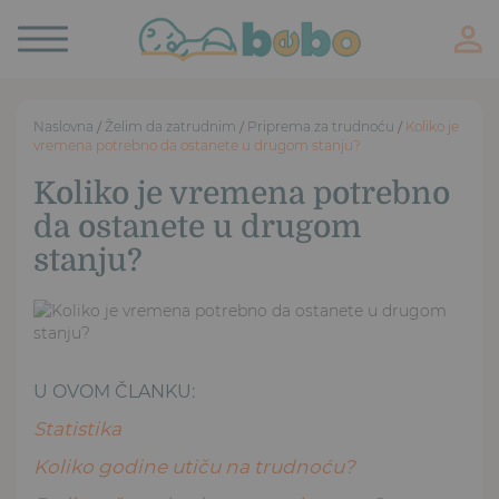
Toggle
navigation
Naslovna
/
Želim da zatrudnim
/
Priprema za trudnoću
/
Koliko je
vremena potrebno da ostanete u drugom stanju?
Koliko je vremena potrebno
da ostanete u drugom
stanju?
U OVOM ČLANKU:
Statistika
Koliko godine utiču na trudnoću?