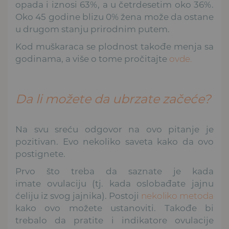
opada i iznosi 63%, a u četrdesetim oko 36%.
Oko 45 godine blizu 0% žena može da ostane
u drugom stanju prirodnim putem.
Kod muškaraca se plodnost takođe menja sa
godinama, a više o tome pročitajte
ovde.
Da li možete da ubrzate začeće?
Na svu sreću odgovor na ovo pitanje je
pozitivan. Evo nekoliko saveta kako da ovo
postignete.
Prvo što treba da saznate je kada
imate ovulaciju (tj. kada oslobađate jajnu
ćeliju iz svog jajnika). Postoji
nekoliko metoda
kako ovo možete ustanoviti. Takođe bi
trebalo da pratite i indikatore ovulacije