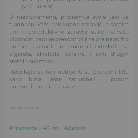
(više od 91%)
U međuvremenu, pripremite svoje telo za
trudnoću. Vaše celokupno zdravlje, a samim
tim i reproduktivno zdravlje utiče na vašu
plodnost, zato se prekontrolišite pre nego što
počnete da radite na trudnoći. Odreknite se
cigareta, alkohola, kofeina, i svih drugih
štetnih supstanci.
Raspitajte se koji nutrijenti su potrebni telu
kako biste lakše zatrudneli i potom
promenite način ishrane.
foto: Shutterstock
#Trudnoća u 40-im
#Začeće