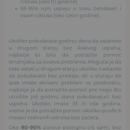
ciklusa (oko tri godine)
93-95% njih uspeju u toku četrdeset i
osam ciklusa (oko četiri godine)
Ukoliko pokušavate godinu dana da ostanete
u drugom stanju bez ikakvog uspeha,
najbolje bi bilo da potražite pomoć
stručnjaka za ovakve probleme. Moguće je da
ćete ostati u drugom stanju ukoliko nastavite
da pokušavate bez predaje, ali u slučaju da
ipak imate skriveni problem sa plodnošću,
najbolje je da potražite pomoć pre nego što
utrošite još godinu dana pokušavajući bez
uspeha. Ukoliko imate 35 ili više godina,
vreme je da potražite pomoć ukoliko prođe 6
meseci redovnih odnosa bez začeća.
Oko
80-90%
parova postignu cilj sami, bez