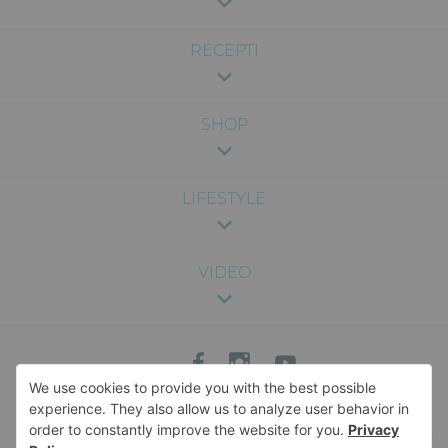
RECEPTI
SHOP
LIFESTYLE
VIDEO
Sadržaj na ovom sajtu je pružen u svrhu zabave i opšte informacije, i nije
namenjen kao medicinski, pravni ili profesionalni savet. Nismo odgovorni za