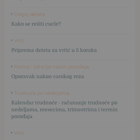
Odgoj deteta
Kako se rešiti cucle?
Vrtić
Priprema deteta za vrtić u 5 koraka
Forma i zdravlje nakon porođaja
Oporavak nakon carskog reza
Trudnoća po nedeljama
Kalendar trudnoće - računanje trudnoće po
nedeljama, mesecima, trimestrima i termin
porođaja
Vrtić