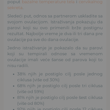
poput
bazalne temperature tela
i
cervikalnog
sekreta
.
Sledeći put, odnos sa partnerom uskladite sa
svojom ovulacijom. Istraživanja pokazuju da
parovi koji su ovo primenili brže postignu
rezultat. Najbolje vreme je dva ili tri dana pre
ovulacije pa sve do dana ovulacije.
Jedno istraživanje je pokazalo da su parovi
koji su tempirali odnose sa vremenom
ovulacije imali veće šanse od parova koji to
nisu radili.
38% njih je postiglo cilj posle jednog
ciklusa (više od 30%)
68% njih je postiglo cilj posle tri ciklusa
(više od 59%)
81% njih je postiglo cilj posle šest ciklusa
(više od 80%)
92% njih je postiglo cilj posle 12 ciklusa