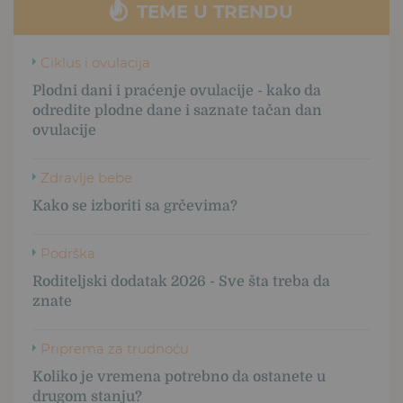
TEME U TRENDU
Ciklus i ovulacija
Plodni dani i praćenje ovulacije - kako da
odredite plodne dane i saznate tačan dan
ovulacije
Zdravlje bebe
Kako se izboriti sa grčevima?
Podrška
Roditeljski dodatak 2026 - Sve šta treba da
znate
Priprema za trudnoću
Koliko je vremena potrebno da ostanete u
drugom stanju?