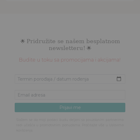
Pridružite se našem besplatnom
🌟
newsletteru!
🌟
Budite u toku sa promocijama i akcijama!
Slažem se da moji podaci budu deljeni sa pouzdanim partnerima
radi učešća u promotivnim ponudama. Pročitajte više u
Uslovima
korišćenja
.