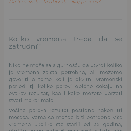
Da li možete da ubrzate ovaj proces?
Koliko vremena treba da se
zatrudni?
Niko ne može sa sigurnošću da utvrdi koliko
je vremena zaista potrebno, ali možemo
govoriti o tome koji je okvirni vremenski
period, tj. koliko parovi obično čekaju na
ovakav rezultat, kao i kako možete ubrzati
stvari makar malo.
Većina parova rezultat postigne nakon tri
meseca. Vama će možda biti potrebno više
vremena ukoliko ste stariji od 35 godina,