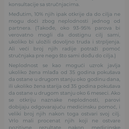
konsultacije sa stručnjacima.
Međutim, 10% njih ipak otkrije da do cilja ne
mogu doći zbog neplodnosti jednog od
partnera. (Takođe, oko 93-95% parova bi
verovatno mogli da dostignu cilj sami,
ukoliko bi uložili dovoljno truda i strpljenja.
Ali veći broj njih radije potraži pomoć
stručnjaka pre nego što sami dođu do cilja.)
Neplodnost se kao mogući uzrok javlja
ukoliko žena mlađa od 35 godina pokušava
da ostane u drugom stanju oko godinu dana,
ili ukoliko žena starija od 35 godina pokušava
da ostane u drugom stanju oko 6 meseci. Ako
se otkriju naznake neplodnosti, parovi
dobijaju odgovarajuću medicinsku pomoć, i
veliki broj njih nakon toga ostvari svoj cilj.
Vrlo mali procenat njih koji ne ostvare
pozitivne rezultate nakon medicinske