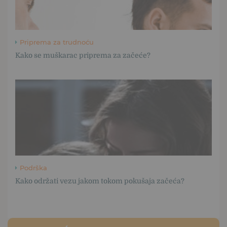
Priprema za trudnoću
Kako se muškarac priprema za začeće?
Podrška
Kako održati vezu jakom tokom pokušaja začeća?