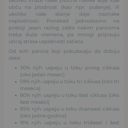
ukoliko imate neke životne navike koje loše
utiču na plodnost (kao npr. pušenje), ili
ukoliko vaše stanje daje naznake
neplodnosti. Ponekad jednostavno ne
postoji jasan razlog zašto nekim parovima
treba duže vremena, pa mnogi pripisuju
uticaj stresa uspešnosti začeća.
Od svih parova koji pokušavaju da dobiju
dete:
30% njih uspeju u toku prvog ciklusa
(oko jedan mesec)
59% njih uspeju u toku tri ciklusa (oko tri
meseca)
80% njih uspeju u toku šest ciklusa (oko
šest meseci)
85% njih uspeju u toku dvanaest ciklusa
(oko jedne godine)
91% njih uspeju u toku trideset i šest