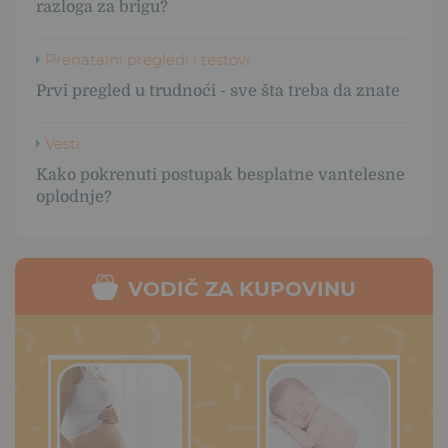
razloga za brigu?
Prenatalni pregledi i testovi
Prvi pregled u trudnoći - sve šta treba da znate
Vesti
Kako pokrenuti postupak besplatne vantelesne
oplodnje?
VODIČ ZA KUPOVINU