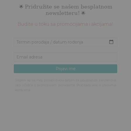
Pridružite se našem besplatnom
🌟
newsletteru!
🌟
Budite u toku sa promocijama i akcijama!
Slažem se da moji podaci budu deljeni sa pouzdanim partnerima
radi učešća u promotivnim ponudama. Pročitajte više u
Uslovima
korišćenja
.