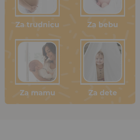
Za trudnicu
Za bebu
Za mamu
Za dete