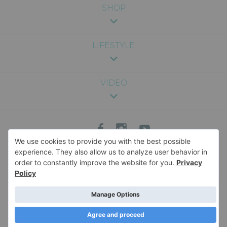
SHOP
LIFESTYLE
VIDEO
Sadržaj na ovom sajtu je pružen u svrhu zabave i opšte informacije, i nije
namenjen kao medicinski, pravni ili profesionalni savet. Nismo odgovorni za
bilo kakve posledice koje mogu nastati usled korišćenja informacija sa sajta.
Za specifične savete vezane za zdravlje, ishranu, trudnoću ili bilo koje drugo
medicinsko pitanje, savetujemo da se konsultujete sa kvalifikovanim
stručnjakom. Za više informacija o sadržaju veb-sajta, i pravima i obavezama u
vezi sa istim, pročitajte naše
Uslove korišćenja
. Naš veb-sajt koristi kolačiće
kako bi sačuvao korisne informacije u vašem pretraživaču. Korišćenje ovog
veb-sajta podrazumeva vaš pristanak na upotrebu kolačića. Da saznate više o