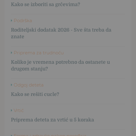
Kako se izboriti sa grčevima?
Podrška
Roditeljski dodatak 2026 - Sve šta treba da
znate
Priprema za trudnoću
Koliko je vremena potrebno da ostanete u
drugom stanju?
Odgoj deteta
Kako se rešiti cucle?
Vrtić
Priprema deteta za vrtić u 5 koraka
Forma i zdravlje nakon porođaja