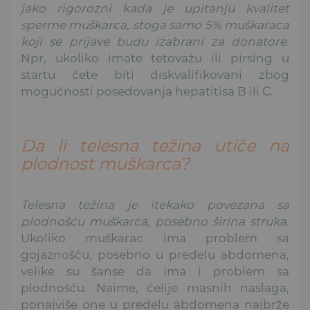
jako rigorozni kada je upitanju kvalitet
sperme muškarca, stoga samo 5% muškaraca
koji se prijave budu izabrani za donatore.
Npr, ukoliko imate tetovažu ili pirsing u
startu ćete biti diskvalifikovani zbog
mogućnosti posedovanja hepatitisa B ili C.
Da li telesna težina utiče na
plodnost muškarca?
Telesna težina je itekako povezana sa
plodnošću muškarca, posebno širina struka.
Ukoliko muškarac ima problem sa
gojaznošću, posebno u predelu abdomena,
velike su šanse da ima i problem sa
plodnošću. Naime, ćelije masnih naslaga,
ponajviše one u predelu abdomena najbrže