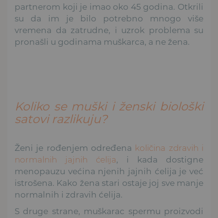
partnerom koji je imao oko 45 godina. Otkrili
su da im je bilo potrebno mnogo više
vremena da zatrudne, i uzrok problema su
pronašli u godinama muškarca, a ne žena.
Koliko se muški i ženski biološki
satovi razlikuju?
Ženi je rođenjem određena
količina zdravih i
normalnih jajnih ćelija
, i kada dostigne
menopauzu većina njenih jajnih ćelija je već
istrošena. Kako žena stari ostaje joj sve manje
normalnih i zdravih ćelija.
S druge strane, muškarac spermu proizvodi