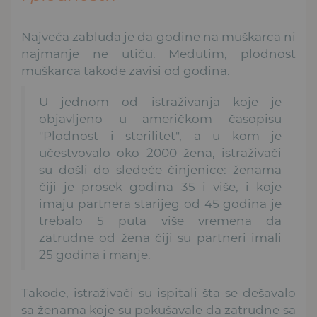
Najveća zabluda je da godine na muškarca ni
najmanje ne utiču. Međutim, plodnost
muškarca takođe zavisi od godina.
U jednom od istraživanja koje je
objavljeno u američkom časopisu
"Plodnost i sterilitet", a u kom je
učestvovalo oko 2000 žena, istraživači
su došli do sledeće činjenice: ženama
čiji je prosek godina 35 i više, i koje
imaju partnera starijeg od 45 godina je
trebalo 5 puta više vremena da
zatrudne od žena čiji su partneri imali
25 godina i manje.
Takođe, istraživači su ispitali šta se dešavalo
sa ženama koje su pokušavale da zatrudne sa