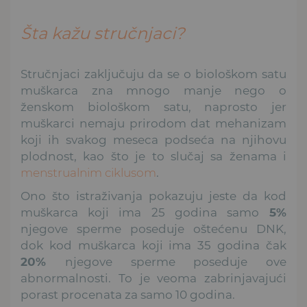
Šta kažu stručnjaci?
Stručnjaci zaključuju da se o biološkom satu
muškarca zna mnogo manje nego o
ženskom biološkom satu, naprosto jer
muškarci nemaju prirodom dat mehanizam
koji ih svakog meseca podseća na njihovu
plodnost, kao što je to slučaj sa ženama i
menstrualnim ciklusom
.
Ono što istraživanja pokazuju jeste da kod
muškarca koji ima 25 godina samo
5%
njegove sperme poseduje oštećenu DNK,
dok kod muškarca koji ima 35 godina čak
20%
njegove sperme poseduje ove
abnormalnosti. To je veoma zabrinjavajući
porast procenata za samo 10 godina.