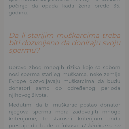
počinje da opada kada žena pređe 35.
godinu.
Da li starijim muškarcima treba
biti dozvoljeno da doniraju svoju
spermu?
Upravo zbog mnogih rizika koje sa sobom
nosi sperma starijeg muškarca, neke zemlje
Evrope dozvoljavaju muškarcima da budu
donatori samo do određenog perioda
njihovog života.
Međutim, da bi muškarac postao donator
njegova sperma mora zadovoljiti mnoge
kriterijume, te starosni kriterijum onda
prestaje da bude u fokusu.
U klinikama su