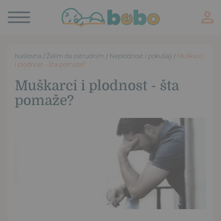
Toggle
navigation
Naslovna
/
Želim da zatrudnim
/
Neplodnost i pokušaji
/
Muškarci
i plodnost - šta pomaže?
Muškarci i plodnost - šta
pomaže?