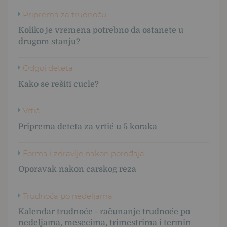
Priprema za trudnoću
Koliko je vremena potrebno da ostanete u
drugom stanju?
Odgoj deteta
Kako se rešiti cucle?
Vrtić
Priprema deteta za vrtić u 5 koraka
Forma i zdravlje nakon porođaja
Oporavak nakon carskog reza
Trudnoća po nedeljama
Kalendar trudnoće - računanje trudnoće po
nedeljama, mesecima, trimestrima i termin