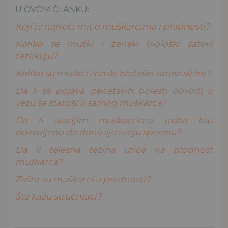
U OVOM ČLANKU:
Koji je najveći mit o muškarcima i plodnosti
?
Koliko se muški i ženski biološki satovi
razlikuju?
Koliko su muški i ženski biološki satovi slični?
Da li se pojava genetskih bolesti dovodi u
vezu sa starošću samog muškarca?
Da li starijim muškarcima treba biti
dozvoljeno da doniraju svoju spermu?
Da li telesna težina utiče na plodnost
muškarca?
Zašto su muškarci u prednosti?
Šta kažu stručnjaci?