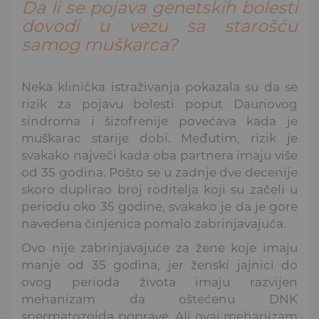
Da li se pojava genetskih bolesti
dovodi u vezu sa starošću
samog muškarca?
Neka klinička istraživanja pokazala su da se
rizik za pojavu bolesti poput Daunovog
sindroma i šizofrenije povećava kada je
muškarac starije dobi. Međutim, rizik je
svakako najveći kada oba partnera imaju više
od 35 godina. Pošto se u zadnje dve decenije
skoro duplirao broj roditelja koji su začeli u
periodu oko 35 godine, svakako je da je gore
navedena činjenica pomalo zabrinjavajuća.
Ovo nije zabrinjavajuće za žene koje imaju
manje od 35 godina, jer ženski jajnici do
ovog perioda života imaju razvijen
mehanizam da oštećenu DNK
spermatozoida poprave. Ali ovaj mehanizam