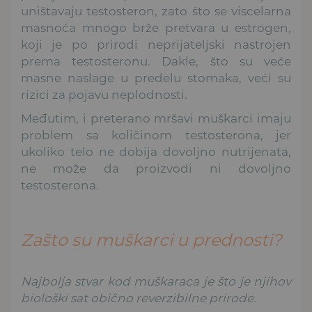
uništavaju testosteron, zato što se viscelarna
masnoća mnogo brže pretvara u estrogen,
koji je po prirodi neprijateljski nastrojen
prema testosteronu. Dakle, što su veće
masne naslage u predelu stomaka, veći su
rizici za pojavu neplodnosti.
Međutim, i preterano mršavi muškarci imaju
problem sa količinom testosterona, jer
ukoliko telo ne dobija dovoljno nutrijenata,
ne može da proizvodi ni dovoljno
testosterona.
Zašto su muškarci u prednosti?
Najbolja stvar kod muškaraca je što je njihov
biološki sat obično reverzibilne prirode.