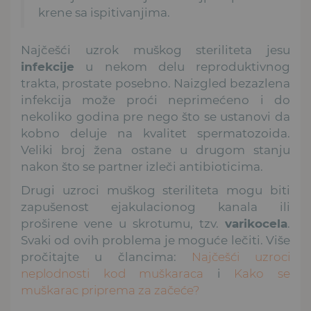
krene sa ispitivanjima.
Najčešći uzrok muškog steriliteta jesu
infekcije
u nekom delu reproduktivnog
trakta, prostate posebno. Naizgled bezazlena
infekcija može proći neprimećeno i do
nekoliko godina pre nego što se ustanovi da
kobno deluje na kvalitet spermatozoida.
Veliki broj žena ostane u drugom stanju
nakon što se partner izleči antibioticima.
Drugi uzroci muškog steriliteta mogu biti
zapušenost ejakulacionog kanala ili
proširene vene u skrotumu, tzv.
varikocela
.
Svaki od ovih problema je moguće lečiti. Više
pročitajte u člancima:
Najčešći uzroci
neplodnosti kod muškaraca
i
Kako se
muškarac priprema za začeće?