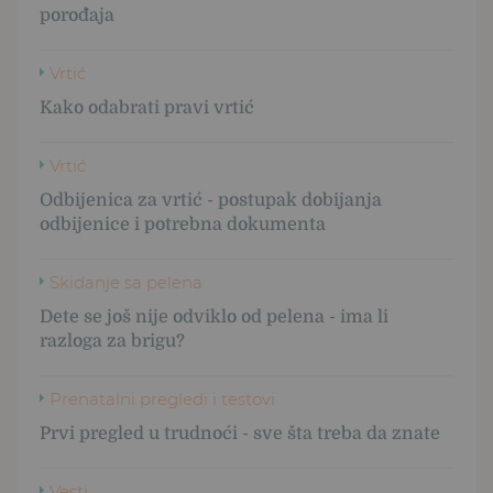
porođaja
Vrtić
Kako odabrati pravi vrtić
Vrtić
Odbijenica za vrtić - postupak dobijanja
odbijenice i potrebna dokumenta
Skidanje sa pelena
Dete se još nije odviklo od pelena - ima li
razloga za brigu?
Prenatalni pregledi i testovi
Prvi pregled u trudnoći - sve šta treba da znate
Vesti