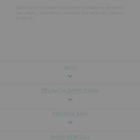
Slažem se da moji podaci budu deljeni sa pouzdanim partnerima
radi učešća u promotivnim ponudama. Pročitajte više u
Uslovima
korišćenja
.
INFO
ŽELIM DA ZATRUDNIM
TRUDNA SAM
IMAM BEBU 0-1