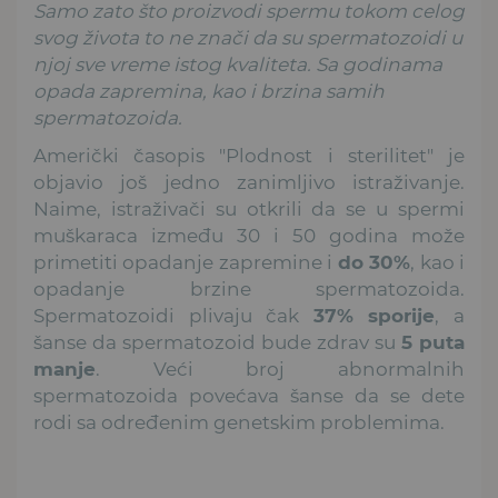
Samo zato što proizvodi spermu tokom celog
svog života to ne znači da su spermatozoidi u
njoj sve vreme istog kvaliteta. Sa godinama
opada zapremina, kao i brzina samih
spermatozoida.
Američki časopis "Plodnost i sterilitet" je
objavio još jedno zanimljivo istraživanje.
Naime, istraživači su otkrili da se u spermi
muškaraca između 30 i 50 godina može
primetiti opadanje zapremine i
do 30%
, kao i
opadanje brzine spermatozoida.
Spermatozoidi plivaju čak
37% sporije
, a
šanse da spermatozoid bude zdrav su
5 puta
manje
. Veći broj abnormalnih
spermatozoida povećava šanse da se dete
rodi sa određenim genetskim problemima.