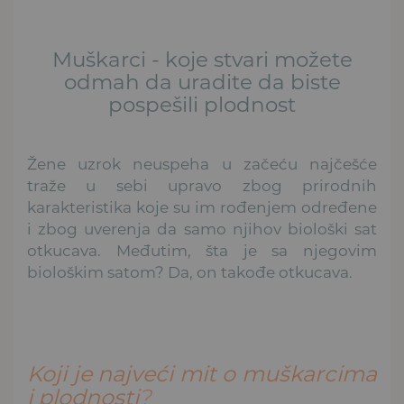
Muškarci - koje stvari možete
odmah da uradite da biste
pospešili plodnost
Žene uzrok neuspeha u začeću najčešće
traže u sebi upravo zbog prirodnih
karakteristika koje su im rođenjem određene
i zbog uverenja da samo njihov biološki sat
otkucava. Međutim, šta je sa njegovim
biološkim satom? Da, on takođe otkucava.
Koji je najveći mit o muškarcima
i plodnosti
?