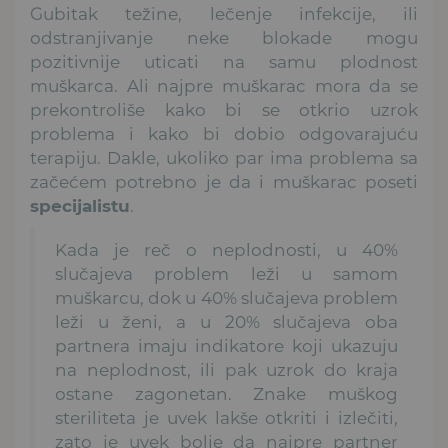
Gubitak težine, lečenje infekcije, ili
odstranjivanje neke blokade mogu
pozitivnije uticati na samu plodnost
muškarca. Ali najpre muškarac mora da se
prekontroliše kako bi se otkrio uzrok
problema i kako bi dobio odgovarajuću
terapiju. Dakle, ukoliko par ima problema sa
začećem potrebno je da i muškarac poseti
specijalistu
.
Kada je reč o neplodnosti, u 40%
slučajeva problem leži u samom
muškarcu, dok u 40% slučajeva problem
leži u ženi, a u 20% slučajeva oba
partnera imaju indikatore koji ukazuju
na neplodnost, ili pak uzrok do kraja
ostane zagonetan. Znake muškog
steriliteta je uvek lakše otkriti i izlečiti,
zato je uvek bolje da najpre partner