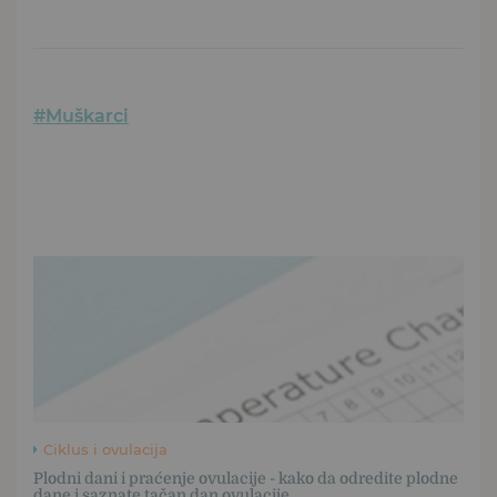
#Muškarci
Ciklus i ovulacija
Plodni dani i praćenje ovulacije - kako da odredite plodne
dane i saznate tačan dan ovulacije