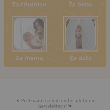
Za trudnicu
Za bebu
Za mamu
Za dete
Pridružite se našem besplatnom
🌟
newsletteru!
🌟