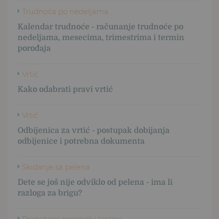
Trudnoća po nedeljama
Kalendar trudnoće - računanje trudnoće po
nedeljama, mesecima, trimestrima i termin
porođaja
Vrtić
Kako odabrati pravi vrtić
Vrtić
Odbijenica za vrtić - postupak dobijanja
odbijenice i potrebna dokumenta
Skidanje sa pelena
Dete se još nije odviklo od pelena - ima li
razloga za brigu?
Prenatalni pregledi i testovi