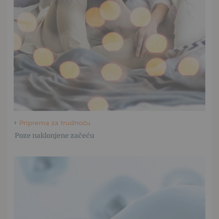
Priprema za trudnoću
Poze naklonjene začeću