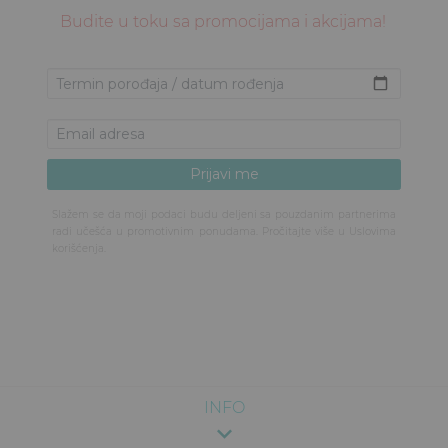
Budite u toku sa promocijama i akcijama!
Slažem se da moji podaci budu deljeni sa pouzdanim partnerima
radi učešća u promotivnim ponudama. Pročitajte više u
Uslovima
korišćenja
.
INFO