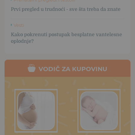
Prvi pregled u trudnoći - sve šta treba da znate
Vesti
Kako pokrenuti postupak besplatne vantelesne
oplodnje?
VODIČ ZA KUPOVINU