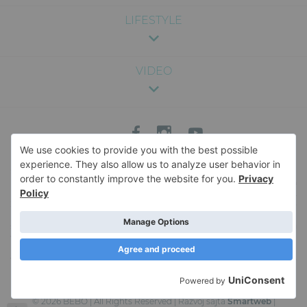
LIFESTYLE
VIDEO
Sadržaj na ovom sajtu je pružen u svrhu zabave i opšte informacije, i nije
namenjen kao medicinski, pravni ili profesionalni savet. Nismo odgovorni za
bilo kakve posledice koje mogu nastati usled korišćenja informacija sa sajta.
Za specifične savete vezane za zdravlje, ishranu, trudnoću ili bilo koje drugo
medicinsko pitanje, savetujemo da se konsultujete sa kvalifikovanim
stručnjakom. Za više informacija o sadržaju veb-sajta, i pravima i obavezama u
vezi sa istim, pročitajte naše
Uslove korišćenja
. Naš veb-sajt koristi kolačiće
kako bi sačuvao korisne informacije u vašem pretraživaču. Korišćenje ovog
veb-sajta podrazumeva vaš pristanak na upotrebu kolačića. Da saznate više o
upotrebi kolačića, pročitajte našu
Politiku privatnosti
.
© 2026 BEBO | All Rights Reserved | Razvoj sajta
Smartweb
|