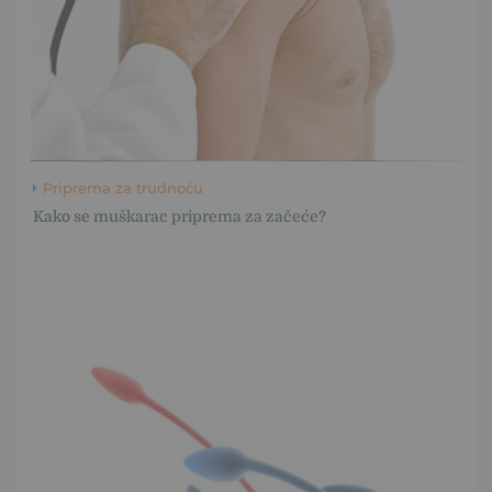
Priprema za trudnoću
Kako se muškarac priprema za začeće?