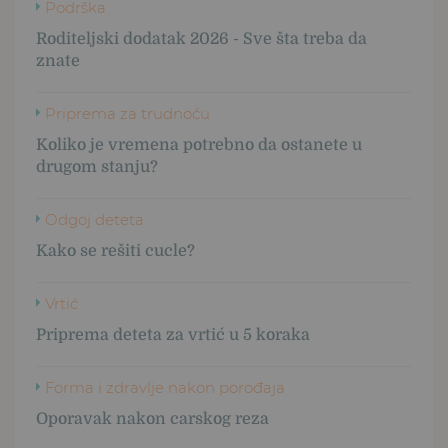
Podrška
Roditeljski dodatak 2026 - Sve šta treba da
znate
Priprema za trudnoću
Koliko je vremena potrebno da ostanete u
drugom stanju?
Odgoj deteta
Kako se rešiti cucle?
Vrtić
Priprema deteta za vrtić u 5 koraka
Forma i zdravlje nakon porođaja
Oporavak nakon carskog reza