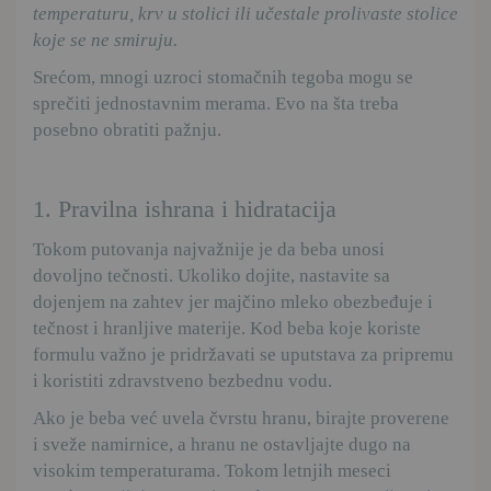
temperaturu, krv u stolici ili učestale prolivaste stolice
koje se ne smiruju.
Srećom, mnogi uzroci stomačnih tegoba mogu se
sprečiti jednostavnim merama. Evo na šta treba
posebno obratiti pažnju.
1. Pravilna ishrana i hidratacija
Tokom putovanja najvažnije je da beba unosi
dovoljno tečnosti. Ukoliko dojite, nastavite sa
dojenjem na zahtev jer majčino mleko obezbeđuje i
tečnost i hranljive materije. Kod beba koje koriste
formulu važno je pridržavati se uputstava za pripremu
i koristiti zdravstveno bezbednu vodu.
Ako je beba već uvela čvrstu hranu, birajte proverene
i sveže namirnice, a hranu ne ostavljajte dugo na
visokim temperaturama. Tokom letnjih meseci