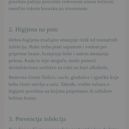
posebnu pažnju posvetite redovnom unosu tečnosti,
naročito tokom boravka na otvorenom.
2. Higijena na putu
Dobra higijena značajno smanjuje rizik od stomačnih
infekcija. Ruke treba prati sapunom i vodom pre
pripreme hrane, hranjenja bebe i nakon menjanja
pelena. Kada to nije moguće, može pomoći
dezinfekciono sredstvo za ruke na bazi alkohola.
Redovno čistite flašice, cucle, glodalice i igračke koje
beba često stavlja u usta. Takođe, vodite računa o
higijeni površina na kojima pripremate ili odlažete
bebinu hranu.
3. Prevencija infekcija