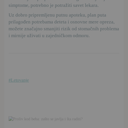
simptome, potrebno je potražiti savet lekara.
Uz dobro pripremljenu putnu apoteku, plan puta
prilagođen potrebama deteta i osnovne mere opreza,
možete značajno smanjiti rizik od stomačnih problema
i mirnije uživati u zajedničkom odmoru.
#Letovanje