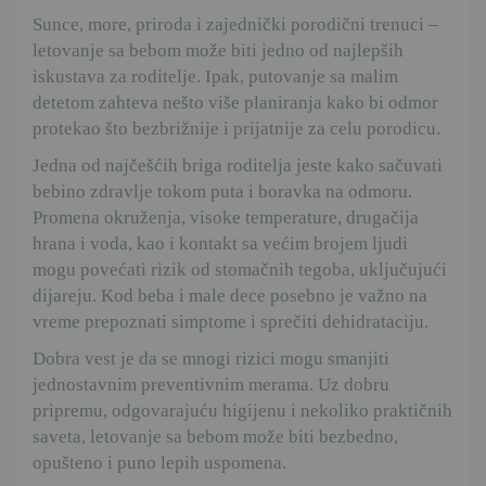
Sunce, more, priroda i zajednički porodični trenuci –
letovanje sa bebom može biti jedno od najlepših
iskustava za roditelje. Ipak, putovanje sa malim
detetom zahteva nešto više planiranja kako bi odmor
protekao što bezbrižnije i prijatnije za celu porodicu.
Jedna od najčešćih briga roditelja jeste kako sačuvati
bebino zdravlje tokom puta i boravka na odmoru.
Promena okruženja, visoke temperature, drugačija
hrana i voda, kao i kontakt sa većim brojem ljudi
mogu povećati rizik od stomačnih tegoba, uključujući
dijareju. Kod beba i male dece posebno je važno na
vreme prepoznati simptome i sprečiti dehidrataciju.
Dobra vest je da se mnogi rizici mogu smanjiti
jednostavnim preventivnim merama. Uz dobru
pripremu, odgovarajuću higijenu i nekoliko praktičnih
saveta, letovanje sa bebom može biti bezbedno,
opušteno i puno lepih uspomena.