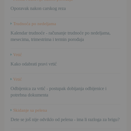
Oporavak nakon carskog reza
Trudnoća po nedeljama
Kalendar trudnoće - računanje trudnoće po nedeljama,
mesecima, trimestrima i termin porođaja
Vrtić
Kako odabrati pravi vrtić
Vrtić
Odbijenica za vrtić - postupak dobijanja odbijenice i
potrebna dokumenta
Skidanje sa pelena
Dete se još nije odviklo od pelena - ima li razloga za brigu?