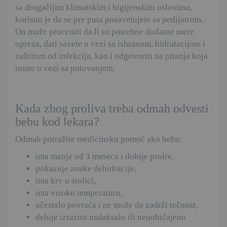
sa drugačijim klimatskim i higijenskim uslovima,
korisno je da se pre puta posavetujete sa pedijatrom.
On može proceniti da li su potrebne dodatne mere
opreza, dati savete u vezi sa ishranom, hidratacijom i
zaštitom od infekcija, kao i odgovoriti na pitanja koja
imate u vezi sa putovanjem.
Kada zbog proliva treba odmah odvesti
bebu kod lekara?
Odmah potražite medicinsku pomoć ako beba:
ima manje od 3 meseca i dobije proliv,
pokazuje znake dehidracije,
ima krv u stolici,
ima visoku temperaturu,
učestalo povraća i ne može da zadrži tečnost,
deluje izrazito malaksalo ili neuobičajeno