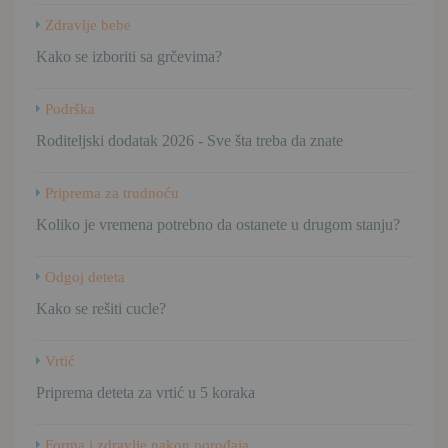
Zdravlje bebe
Kako se izboriti sa grčevima?
Podrška
Roditeljski dodatak 2026 - Sve šta treba da znate
Priprema za trudnoću
Koliko je vremena potrebno da ostanete u drugom stanju?
Odgoj deteta
Kako se rešiti cucle?
Vrtić
Priprema deteta za vrtić u 5 koraka
Forma i zdravlje nakon porođaja