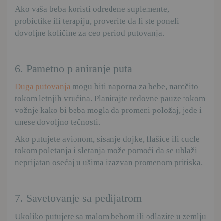
Ako vaša beba koristi određene suplemente,
probiotike ili terapiju, proverite da li ste poneli
dovoljne količine za ceo period putovanja.
6. Pametno planiranje puta
Duga putovanja
mogu biti naporna za bebe, naročito
tokom letnjih vrućina. Planirajte redovne pauze tokom
vožnje kako bi beba mogla da promeni položaj, jede i
unese dovoljno tečnosti.
Ako putujete avionom, sisanje dojke, flašice ili cucle
tokom poletanja i sletanja može pomoći da se ublaži
neprijatan osećaj u ušima izazvan promenom pritiska.
7. Savetovanje sa pedijatrom
Ukoliko putujete sa malom bebom ili odlazite u zemlju