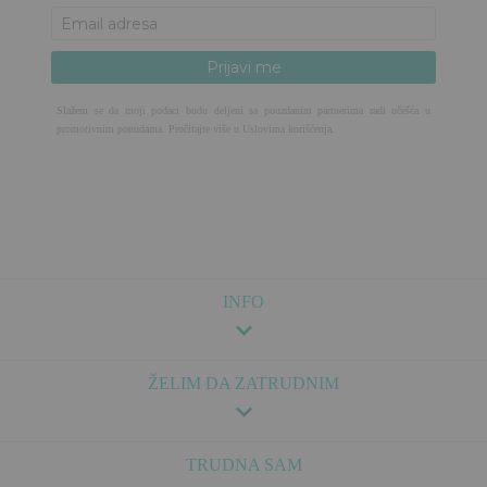
Slažem se da moji podaci budu deljeni sa pouzdanim partnerima radi učešća u
promotivnim ponudama. Pročitajte više u
Uslovima korišćenja
.
INFO
ŽELIM DA ZATRUDNIM
TRUDNA SAM