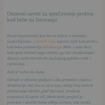
Osnovni saveti za sprečavanje proliva
kod bebe na letovanju
Pored neprijatnosti kao što su bolovi u stomaku,
razdražljivost i
pelenski osip
, najveći rizik kod proliva
kod beba predstavlja
dehidracija
. Bebe i mala deca
brže gube tečnost nego odrasli, pa čak i kratkotrajna
dijareja može dovesti do značajnog gubitka vode i
elektrolita.
Zato je važno da znate:
Odmah se obratite pedijatru ako primetite znakove
dehidracije, kao što su suva usta, manji broj mokrih
pelena nego obično, plač bez suza, izražena
pospanost ili upale oči. Medicinski pregled je
potreban i ukoliko beba odbija tečnost, ima visoku