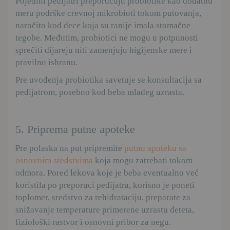
Pojedini pedijatri preporučuju probiotike kao dodatnu
meru podrške crevnoj mikrobioti tokom putovanja,
naročito kod dece koja su ranije imala stomačne
tegobe. Međutim, probiotici ne mogu u potpunosti
sprečiti dijareju niti zamenjuju higijenske mere i
pravilnu ishranu.
Pre uvođenja probiotika savetuje se konsultacija sa
pedijatrom, posebno kod beba mlađeg uzrasta.
5. Priprema putne apoteke
Pre polaska na put pripremite
putnu apoteku sa
osnovnim sredstvima
koja mogu zatrebati tokom
odmora. Pored lekova koje je beba eventualno već
koristila po preporuci pedijatra, korisno je poneti
toplomer, sredstvo za rehidrataciju, preparate za
snižavanje temperature primerene uzrastu deteta,
fiziološki rastvor i osnovni pribor za negu.