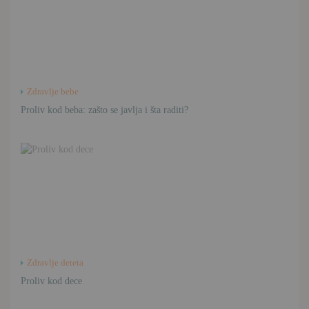
Zdravlje bebe
Proliv kod beba: zašto se javlja i šta raditi?
Zdravlje deteta
Proliv kod dece