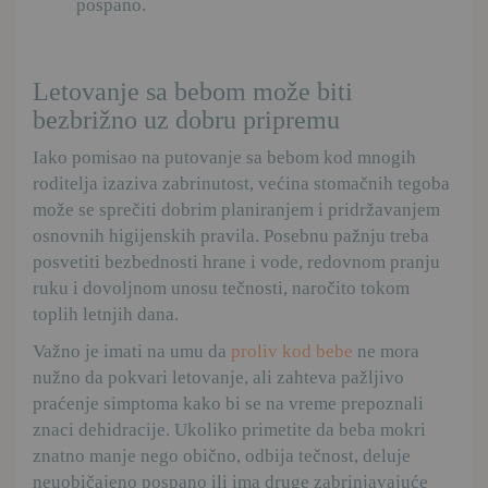
pospano.
Letovanje sa bebom može biti
bezbrižno uz dobru pripremu
Iako pomisao na putovanje sa bebom kod mnogih
roditelja izaziva zabrinutost, većina stomačnih tegoba
može se sprečiti dobrim planiranjem i pridržavanjem
osnovnih higijenskih pravila. Posebnu pažnju treba
posvetiti bezbednosti hrane i vode, redovnom pranju
ruku i dovoljnom unosu tečnosti, naročito tokom
toplih letnjih dana.
Važno je imati na umu da
proliv kod bebe
ne mora
nužno da pokvari letovanje, ali zahteva pažljivo
praćenje simptoma kako bi se na vreme prepoznali
znaci dehidracije. Ukoliko primetite da beba mokri
znatno manje nego obično, odbija tečnost, deluje
neuobičajeno pospano ili ima druge zabrinjavajuće