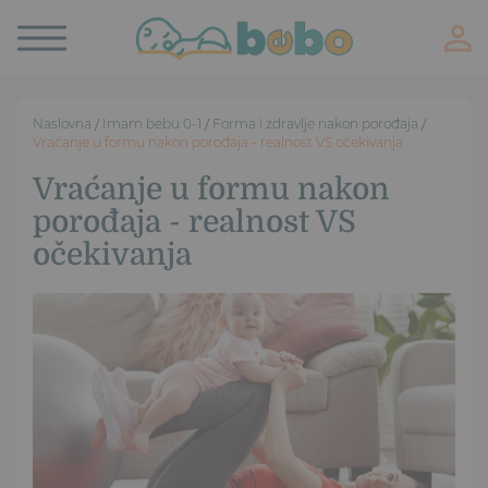
Toggle
navigation
Naslovna
/
Imam bebu 0-1
/
Forma i zdravlje nakon porođaja
/
Vraćanje u formu nakon porođaja - realnost VS očekivanja
Vraćanje u formu nakon
porođaja - realnost VS
očekivanja