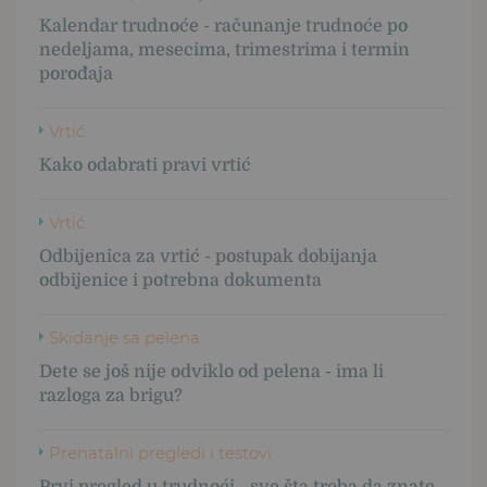
Kalendar trudnoće - računanje trudnoće po
nedeljama, mesecima, trimestrima i termin
porođaja
Vrtić
Kako odabrati pravi vrtić
Vrtić
Odbijenica za vrtić - postupak dobijanja
odbijenice i potrebna dokumenta
Skidanje sa pelena
Dete se još nije odviklo od pelena - ima li
razloga za brigu?
Prenatalni pregledi i testovi
Prvi pregled u trudnoći - sve šta treba da znate