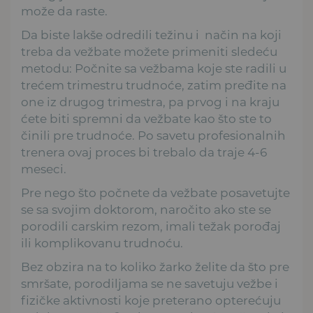
može da raste.
Da biste lakše odredili težinu i način na koji
treba da vežbate možete primeniti sledeću
metodu: Počnite sa vežbama koje ste radili u
trećem trimestru trudnoće, zatim pređite na
one iz drugog trimestra, pa prvog i na kraju
ćete biti spremni da vežbate kao što ste to
činili pre trudnoće. Po savetu profesionalnih
trenera ovaj proces bi trebalo da traje 4-6
meseci.
Pre nego što počnete da vežbate posavetujte
se sa svojim doktorom, naročito ako ste se
porodili carskim rezom, imali težak porođaj
ili komplikovanu trudnoću.
Bez obzira na to koliko žarko želite da što pre
smršate, porodiljama se ne savetuju vežbe i
fizičke aktivnosti koje preterano opterećuju