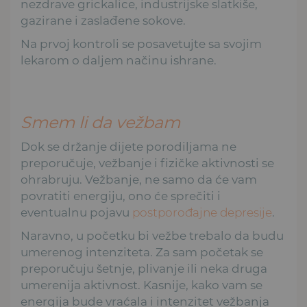
nezdrave grickalice, industrijske slatkiše,
gazirane i zaslađene sokove.
Na prvoj kontroli se posavetujte sa svojim
lekarom o daljem načinu ishrane.
Smem li da vežbam
Dok se držanje dijete porodiljama ne
preporučuje, vežbanje i fizičke aktivnosti se
ohrabruju. Vežbanje, ne samo da će vam
povratiti energiju, ono će sprečiti i
eventualnu pojavu
postporođajne depresije
.
Naravno, u početku bi vežbe trebalo da budu
umerenog intenziteta. Za sam početak se
preporučuju šetnje, plivanje ili neka druga
umerenija aktivnost. Kasnije, kako vam se
energija bude vraćala i intenzitet vežbanja