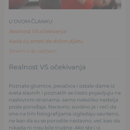
U OVOM ČLANKU:
Realnost VS očekivanja
Kada ću smeti da držim dijetu
Smem li da vežbam
Realnost VS očekivanja
Poznate glumice, pevačice i ostale dame iz
sveta slavnih i poznatih se često pojavljuju na
naslovnim stranama samo nekoliko nedelja
posle porođaja. Naravno, suvišno je i reći da
one na tim fotografijama izgledaju savršeno,
ne kao da su se porodile nedavno, već kao da
nikada ni nisu bile trudne. Ako ste i vi