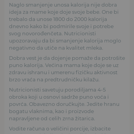
Naglo smanjenje unosa kalorija nije dobra
ideja za mame koje doje svoje bebe. One bi
trebalo da unose 1800 do 2000 kalorija
dnevno kako bi podmirile svoje i potrebe
svog novorođenčeta. Nutricionisti
upozoravaju da bi smanjenje kalorija moglo
negativno da utiče na kvalitet mleka.
Dobra vest je da dojenje pomaže da potrošite
puno kalorija. Većina mama koje doje se uz
zdravu ishranu i umerenu fizičku aktivnost
brzo vraća na predtrudničku kilažu.
Nutricionisti savetuju porodiljama 4-5
obroka koji u osnovi sadrže puno voća i
povrća. Obavezno doručkujte. Jedite hranu
bogatu vlaknima, kao i proizvode
napravljene od celih zrna žitarica.
Vodite računa o veličini porcije, izbacite