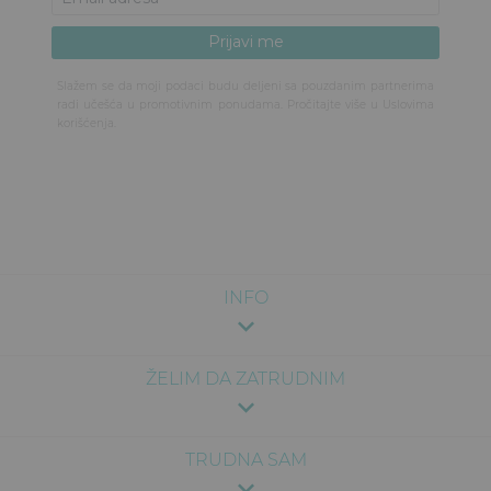
Slažem se da moji podaci budu deljeni sa pouzdanim partnerima
radi učešća u promotivnim ponudama. Pročitajte više u
Uslovima
korišćenja
.
INFO
ŽELIM DA ZATRUDNIM
TRUDNA SAM