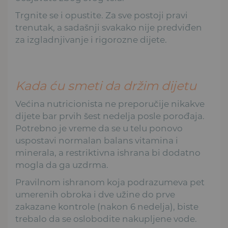
Trgnite se i opustite. Za sve postoji pravi
trenutak, a sadašnji svakako nije predviđen
za izgladnjivanje i rigorozne dijete.
Kada ću smeti da držim dijetu
Većina nutricionista ne preporučije nikakve
dijete bar prvih šest nedelja posle porođaja.
Potrebno je vreme da se u telu ponovo
uspostavi normalan balans vitamina i
minerala, a restriktivna ishrana bi dodatno
mogla da ga uzdrma.
Pravilnom ishranom koja podrazumeva pet
umerenih obroka i dve užine do prve
zakazane kontrole (nakon 6 nedelja), biste
trebalo da se oslobodite nakupljene vode.