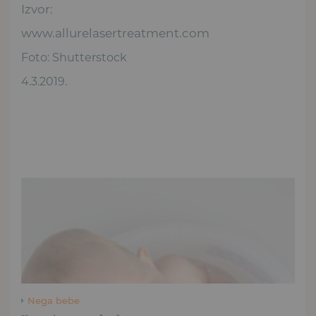
Izvor:
www.allurelasertreatment.com
Foto: Shutterstock
.
4.3.2019
Nega bebe