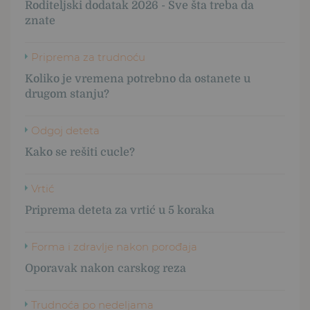
Roditeljski dodatak 2026 - Sve šta treba da
znate
Priprema za trudnoću
Koliko je vremena potrebno da ostanete u
drugom stanju?
Odgoj deteta
Kako se rešiti cucle?
Vrtić
Priprema deteta za vrtić u 5 koraka
Forma i zdravlje nakon porođaja
Oporavak nakon carskog reza
Trudnoća po nedeljama