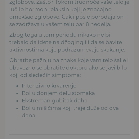
zglobove. Zašto? Tokom trudnoće vaše telo je
lučilo hormon relaksin koji je značajno
omekšao zglobove. Čak i posle porođaja on
se zadržava u vašem telu bar 8 nedelja.
Zbog toga u tom periodu nikako ne bi
trebalo da idete na džoging ili da se bavite
aktivnostima koje podrazumevaju skakanje.
Obratite pažnju na znake koje vam telo šalje i
obavezno se obratite doktoru ako se javi bilo
koji od sledećih simptoma:
Intenzivno krvarenje
Bol u donjem delu stomaka
Ekstreman gubitak daha
Bol u mišićima koji traje duže od dva
dana