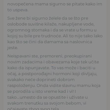
novopečena mama sigurno se pitate kako im
to uspeva.
Sve žene bi sigurno želele da se što pre
oslobode suvišne kilaže, nakupljene vode,
ogromnog stomaka i da se vrate u formu u
kojoj su bile pre trudnoće. Ali to nije tako lako
kao što se čini da damama sa naslovnica
jeste.
Neispavani ste, premoreni, preokupirani
novim zadacima i obavezama koje tek učite
kako da ispunjavate. To vas može i baciti u
očaj, a postporođajni hormoni koji divljaju,
svakako neće doprineti dobrom
raspoloženju. Onda vidite slavnu mamu koja
se porodila u isto vreme kad i vi! I
tako...umesto da se opustite i uživate u
svakom trenutku sa svojom bebom, vi
očajavate zbog svog tela.