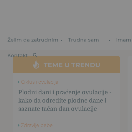
Želim da zatrudnim
Trudna sam
Imam 
Kontakt
TEME U TRENDU
Ciklus i ovulacija
Plodni dani i praćenje ovulacije -
kako da odredite plodne dane i
saznate tačan dan ovulacije
Zdravlje bebe