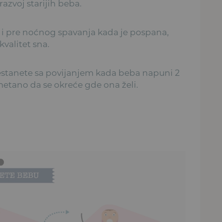
azvoj starijih beba.
 i pre noćnog spavanja kada je pospana,
kvalitet sna.
estanete sa povijanjem kada beba napuni 2
metano da se okreće gde ona želi.