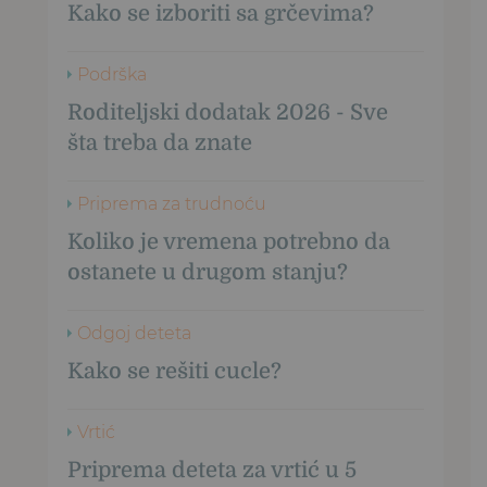
Kako se izboriti sa grčevima?
Podrška
Roditeljski dodatak 2026 - Sve
šta treba da znate
Priprema za trudnoću
Koliko je vremena potrebno da
ostanete u drugom stanju?
Odgoj deteta
Kako se rešiti cucle?
Vrtić
Priprema deteta za vrtić u 5