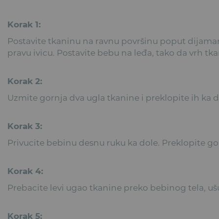
Korak 1:
Postavite tkaninu na ravnu površinu poput dijaman
pravu ivicu. Postavite bebu na leđa, tako da vrh t
Korak 2:
Uzmite gornja dva ugla tkanine i preklopite ih ka d
Korak 3:
Privucite bebinu desnu ruku ka dole. Preklopite go
Korak 4:
Prebacite levi ugao tkanine preko bebinog tela, ušu
Korak 5: