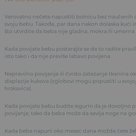
Verovatno nećete napustiti bolnicu bez naučenih o
svoju bebu. Takođe, par dana nakon dolaska kući
što utvrdite da beba nije gladna, mokra ili umorna - 
Kada povijate bebu postarajte se da to radite pravilno
isto tako i da nije previše labavo povijena.
Nepravilno povijanje ili čvrsto zatezanje tkanina 
displazije kukova (zglobovi mogu popustiti u svojoj
hrskavica).
Kada povijate bebu budite sigurni da je dovoljno pr
povijanje, tako da beba može da savija noge na gore
Kada beba napuni oko mesec dana možda ćete želet