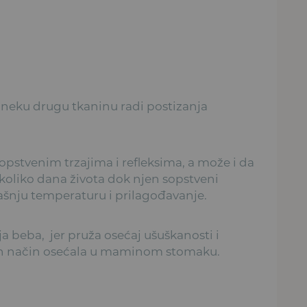
li neku drugu tkaninu radi postizanja
opstvenim trzajima i refleksima, a može i da
koliko dana života dok njen sopstveni
ašnju temperaturu i prilagođavanje.
ja beba, jer pruža osećaj ušuškanosti i
ičan način osećala u maminom stomaku.