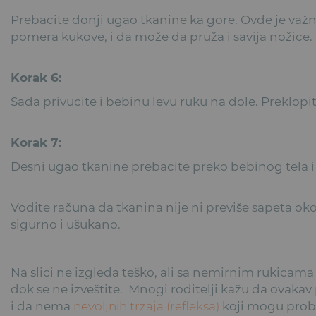
Prebacite donji ugao tkanine ka gore. Ovde je va
pomera kukove, i da može da pruža i savija nožice.
Korak 6:
Sada privucite i bebinu levu ruku na dole. Preklopi
Korak 7:
Desni ugao tkanine prebacite preko bebinog tela i u
Vodite računa da tkanina nije ni previše sapeta oko 
sigurno i ušukano.
Na slici ne izgleda teško, ali sa nemirnim rukicam
dok se ne izveštite. Mnogi roditelji kažu da ovakav
i da nema
nevoljnih trzaja (refleksa)
koji mogu probud