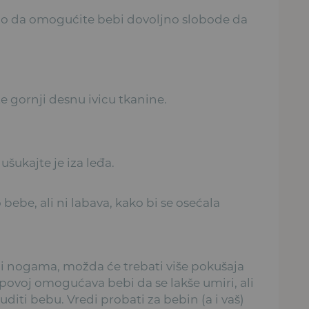
žno da omogućite bebi dovoljno slobode da
te gornji desnu ivicu tkanine.
šukajte je iza leđa.
bebe, ali ni labava, kako bi se osećala
a i nogama, možda će trebati više pokušaja
 povoj omogućava bebi da se lakše umiri, ali
iti bebu. Vredi probati za bebin (a i vaš)