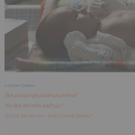
U OVOM ČLANKU:
Šta povijanje podrazumeva?
Na šta obratiti pažnju?
Korak po korak - kako poviti bebu?