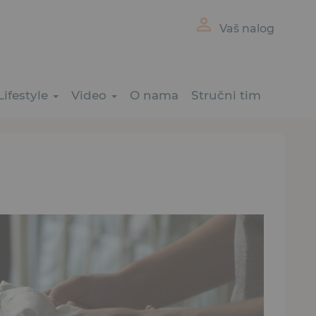
Vaš nalog
Lifestyle
Video
O nama
Stručni tim