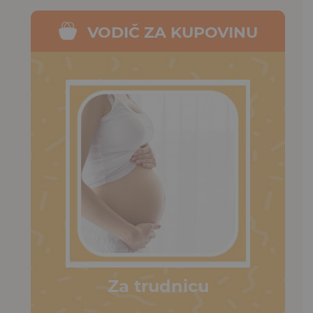
VODIČ ZA KUPOVINU
Za trudnicu