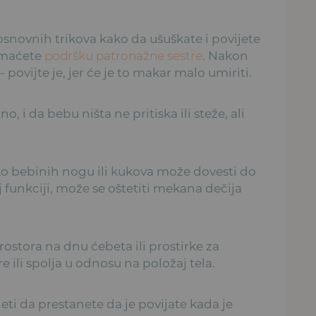
snovnih trikova kako da ušuškate i povijete
 imaćete
podršku patronažne sestre
. Nakon
povijte je, jer će je to makar malo umiriti.
, i da bebu ništa ne pritiska ili steže, ali
oko bebinih nogu ili kukova može dovesti do
 funkciji, može se oštetiti mekana dečija
ostora na dnu ćebeta ili prostirke za
 ili spolja u odnosu na položaj tela.
i da prestanete da je povijate kada je