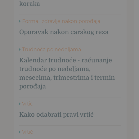
koraka
Forma i zdravlje nakon porođaja
Oporavak nakon carskog reza
Trudnoća po nedeljama
Kalendar trudnoće - računanje
trudnoće po nedeljama,
mesecima, trimestrima i termin
porođaja
Vrtić
Kako odabrati pravi vrtić
Vrtić