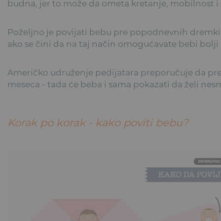
budna, jer to može da ometa kretanje, mobilnost i r
Poželjno je povijati bebu pre popodnevnih dremki
ako se čini da na taj način omogućavate bebi bolji 
Američko udruženje pedijatara preporučuje da pr
meseca - tada će beba i sama pokazati da želi nes
Korak po korak - kako poviti bebu?