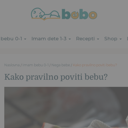
bebu 0-1
Imam dete 1-3
Recepti
Shop
Naslovna
/
Imam bebu 0-1
/
Nega bebe
/
Kako pravilno poviti bebu?
Kako pravilno poviti bebu?