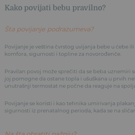
Kako povijati bebu pravilno?
Šta povijanje podrazumeva?
Povijanje je veština čvrstog uvijanja bebe u ćebe i
komfora, sigurnosti i topline za novorođenče.
Pravilan povoj može sprečiti da se beba uznemiri s
joj pomogne da ostane topla i ušuškana u prvih ne
unutrašnji termostat ne počne da reaguje na spolj
Povijanje se koristi i kao tehnika umirivanja plakan
sigurnosti iz prenatalnog perioda, kada se na sl
Na šta obratiti pažnju?