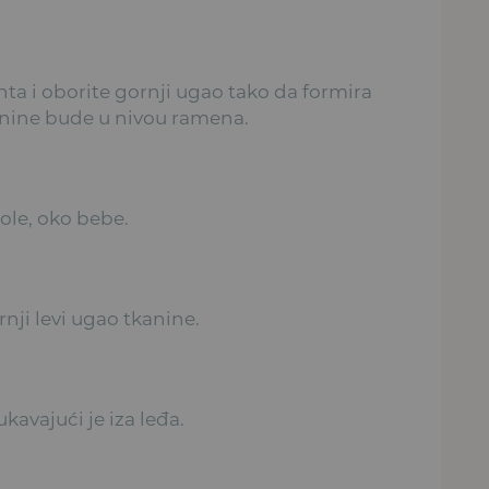
ta i oborite gornji ugao tako da formira
kanine bude u nivou ramena.
ole, oko bebe.
rnji levi ugao tkanine.
kavajući je iza leđa.