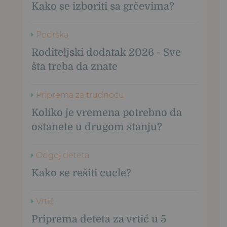
Kako se izboriti sa grčevima?
Podrška
Roditeljski dodatak 2026 - Sve
šta treba da znate
Priprema za trudnoću
Koliko je vremena potrebno da
ostanete u drugom stanju?
Odgoj deteta
Kako se rešiti cucle?
Vrtić
Priprema deteta za vrtić u 5