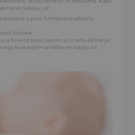
oktorima, istraživačima i trudnicama. Kako
etmane za kosu, ali:
ka sredstva u prva 3 meseca trudnoće.
 sami farbate.
, a ne kroz kosu, sasvim je u redu šatiranje,
ranja kose kojim se farba ne stavlja na