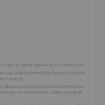
u kožu, ali nema dokaza da ovo škodi bebi.
nival) postoje hemikalije koje su toksične i
ke mutacije.
o oštećenja ploda kada se koriste 100 puta
 uobičajenim tretmanima. Dakle, pitanje je