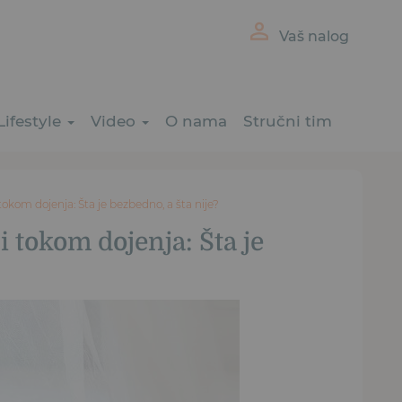
Vaš nalog
Lifestyle
Video
O nama
Stručni tim
okom dojenja: Šta je bezbedno, a šta nije?
 tokom dojenja: Šta je