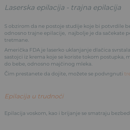
Laserska epilacija - trajna epilacija
S obzirom da ne postoje studije koje bi potvrdile 
odnosno trajne epilacije, najbolje je da sačekate 
tretmane.
Američka FDA je laserko uklanjanje dlačica svrstal
sastojci iz krema koje se koriste tokom postupka, 
do bebe, odnosno majčinog mleka.
Čim prestanete da dojite, možete se podvrgnuti
tr
Epilacija u trudnoći
Epilacija voskom, kao i brijanje se smatraju bezbe