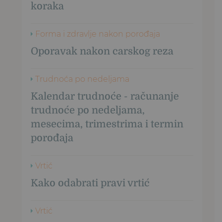
koraka
Forma i zdravlje nakon porođaja
Oporavak nakon carskog reza
Trudnoća po nedeljama
Kalendar trudnoće - računanje
trudnoće po nedeljama,
mesecima, trimestrima i termin
porođaja
Vrtić
Kako odabrati pravi vrtić
Vrtić