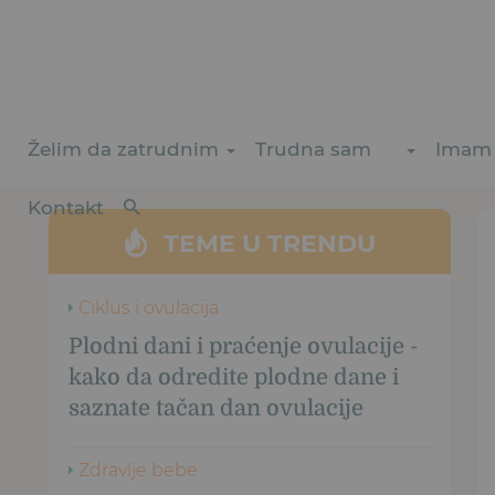
Želim da zatrudnim
Trudna sam
Imam 
Kontakt
TEME U TRENDU
Ciklus i ovulacija
Plodni dani i praćenje ovulacije -
kako da odredite plodne dane i
saznate tačan dan ovulacije
Zdravlje bebe