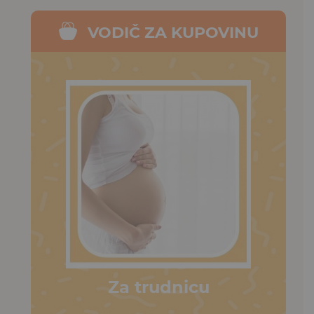
VODIČ ZA KUPOVINU
Za trudnicu