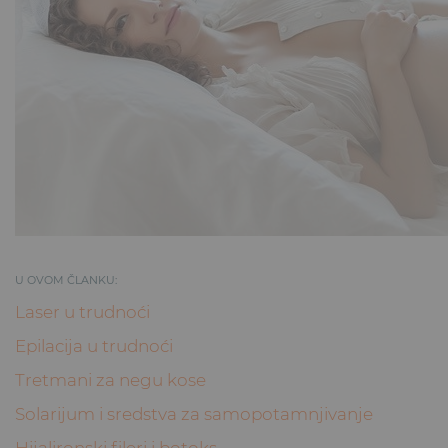
U OVOM ČLANKU:
Laser u trudnoći
Epilacija u trudnoći
Tretmani za negu kose
Solarijum i sredstva za samopotamnjivanje
Hijalironski fileri i botoks