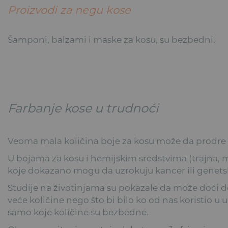
Proizvodi za negu kose
Šamponi, balzami i maske za kosu, su bezbedni.
Farbanje kose u trudnoći
Veoma mala količina boje za kosu može da prodre 
U bojama za kosu i hemijskim sredstvima (trajna, mi
koje dokazano mogu da uzrokuju kancer ili genets
Studije na životinjama su pokazale da može doći d
veće količine nego što bi bilo ko od nas koristio u
samo koje količine su bezbedne.