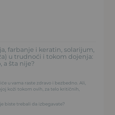
a, farbanje i keratin, solarijum,
aža) u trudnoći i tokom dojenja:
 a šta nije?
iće u vama raste zdravo i bezbedno. Ali,
joj koži tokom ovih, za telo kritičnih,
e biste trebali da izbegavate?