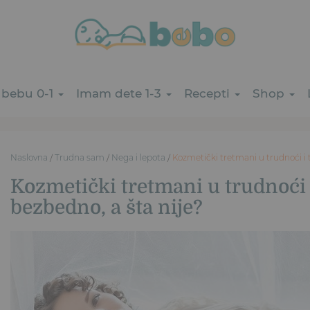
bebu 0-1
Imam dete 1-3
Recepti
Shop
Naslovna
/
Trudna sam
/
Nega i lepota
/
Kozmetički tretmani u trudnoći i t
Kozmetički tretmani u trudnoći i
bezbedno, a šta nije?