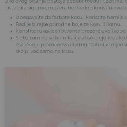
Oko ovog pitanja postoje debate među frizerima, d
biste bile sigurne, možete bezbedno koristiti ove tr
Izbegavajte da farbate kosu i koristite hemijs
Radije birajte prirodne boje za kosu ili kanu.
Koristite rukavice i otvorite prozore ukoliko se
S obzirom da se hemikalije absorbuju kroz kožu
izvlačenje pramenova ili druge tehnike nijansi
skalp, već samo na kosu.