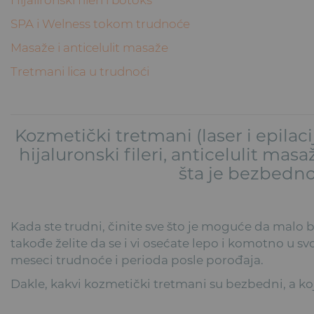
SPA i Welness tokom trudnoće
Masaže i anticelulit masaže
Tretmani lica u trudnoći
Kozmetički tretmani (laser i epilacij
hijaluronski fileri, anticelulit mas
šta je bezbedno,
Kada ste trudni, činite sve što je moguće da malo b
takođe želite da se i vi osećate lepo i komotno u svo
meseci trudnoće i perioda posle porođaja.
Dakle, kakvi kozmetički tretmani su bezbedni, a koj