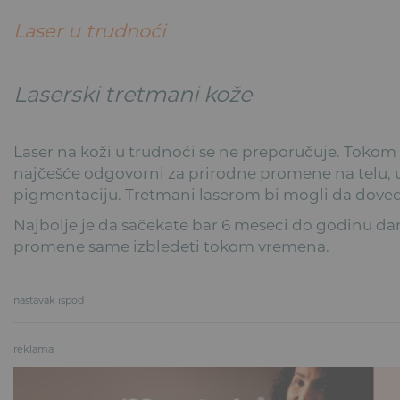
Laser u trudnoći
Laserski tretmani kože
Laser na koži u trudnoći se ne preporučuje. Tokom
najčešće odgovorni za prirodne promene na telu, uk
pigmentaciju. Tretmani laserom bi mogli da dove
Najbolje je da sačekate bar 6 meseci do godinu da
promene same izbledeti tokom vremena.
nastavak ispod
reklama