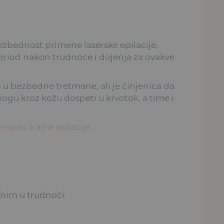
bezbednost primene laserske epilacije,
period nakon trudnoće i dojenja za ovakve
a u bezbedne tretmane, ali je činjenica da
mogu kroz kožu dospeti u krvotok, a time i
emanu trajne epilacije
.
dnim u trudnoći.