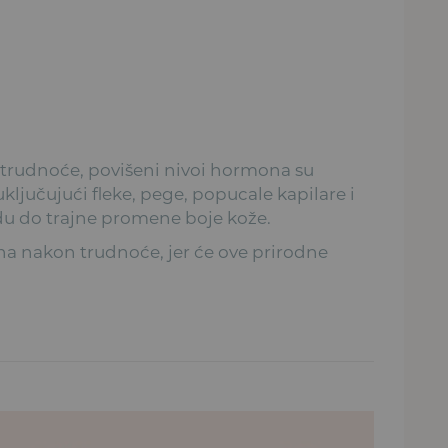
 trudnoće, povišeni nivoi hormona su
ljučujući fleke, pege, popucale kapilare i
du do trajne promene boje kože.
na nakon trudnoće, jer će ove prirodne