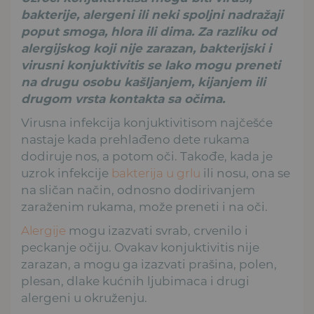
bakterije, alergeni ili neki spoljni nadražaji
poput smoga, hlora ili dima. Za razliku od
alergijskog koji nije zarazan, bakterijski i
virusni konjuktivitis se lako mogu preneti
na drugu osobu kašljanjem, kijanjem ili
drugom vrsta kontakta sa očima.
Virusna infekcija konjuktivitisom najčešće
nastaje kada prehlađeno dete rukama
dodiruje nos, a potom oči. Takođe, kada je
uzrok infekcije
bakterija u grlu
ili nosu, ona se
na sličan način, odnosno dodirivanjem
zaraženim rukama, može preneti i na oči.
Alergije
mogu izazvati svrab, crvenilo i
peckanje očiju. Ovakav konjuktivitis nije
zarazan, a mogu ga izazvati prašina, polen,
plesan, dlake kućnih ljubimaca i drugi
alergeni u okruženju.