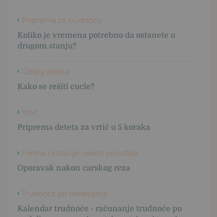
Priprema za trudnoću
Koliko je vremena potrebno da ostanete u
drugom stanju?
Odgoj deteta
Kako se rešiti cucle?
Vrtić
Priprema deteta za vrtić u 5 koraka
Forma i zdravlje nakon porođaja
Oporavak nakon carskog reza
Trudnoća po nedeljama
Kalendar trudnoće - računanje trudnoće po