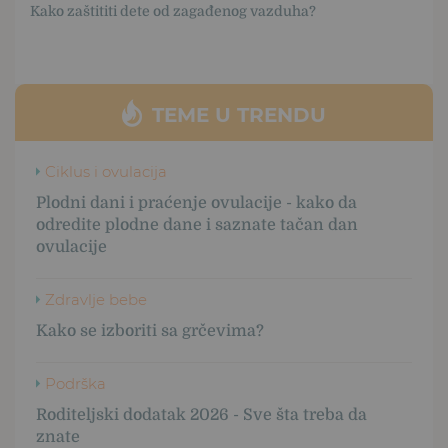
Kako zaštititi dete od zagađenog vazduha?
TEME U TRENDU
Ciklus i ovulacija
Plodni dani i praćenje ovulacije - kako da
odredite plodne dane i saznate tačan dan
ovulacije
Zdravlje bebe
Kako se izboriti sa grčevima?
Podrška
Roditeljski dodatak 2026 - Sve šta treba da
znate