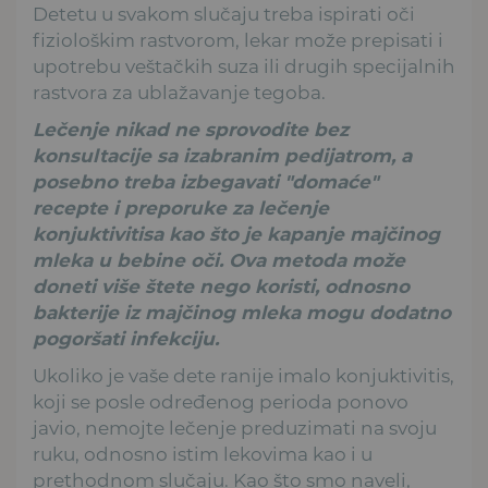
Detetu u svakom slučaju treba ispirati oči
fiziološkim rastvorom, lekar može prepisati i
upotrebu veštačkih suza ili drugih specijalnih
rastvora za ublažavanje tegoba.
Lečenje nikad ne sprovodite bez
konsultacije sa izabranim pedijatrom, a
posebno treba izbegavati "domaće"
recepte i preporuke za lečenje
konjuktivitisa kao što je kapanje majčinog
mleka u bebine oči. Ova metoda može
doneti više štete nego koristi, odnosno
bakterije iz majčinog mleka mogu dodatno
pogoršati infekciju.
Ukoliko je vaše dete ranije imalo konjuktivitis,
koji se posle određenog perioda ponovo
javio, nemojte lečenje preduzimati na svoju
ruku, odnosno istim lekovima kao i u
prethodnom slučaju. Kao što smo naveli,