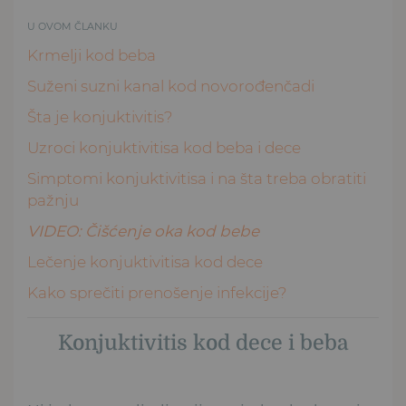
U OVOM ČLANKU
Krmelji kod beba
Suženi suzni kanal kod novorođenčadi
Šta je konjuktivitis?
Uzroci konjuktivitisa kod beba i dece
Simptomi konjuktivitisa i na šta treba obratiti
pažnju
VIDEO: Čišćenje oka kod bebe
Lečenje konjuktivitisa kod dece
Kako sprečiti prenošenje infekcije?
Konjuktivitis kod dece i beba