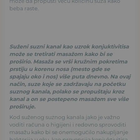
može da propusti veću količinu suza kako
beba raste.
Suženi suzni kanal kao uzrok konjuktivitisa
može se tretirati masažom kako bi se
proširio. Masaža se vrši kružnim pokretima
prstiju u korenu nosa (mesto gde se
spajaju oko i nos) više puta dnevno. Na ovaj
način, suze koje se zadržavaju na početku
suznog kanala, polako se propuštaju kroz
kanal a on se postepeno masažom sve više
proširuje.
Kod suženog suznog kanala jako je važno
voditi računa o higijeni i redovno sprovoditi
masažu kako bi se onemogućilo nakupljanje
bakterija u oku, kao prevencija konjuktivitisa.