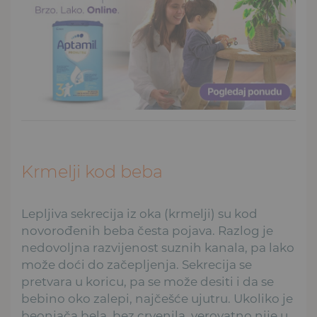
Krmelji kod beba
Lepljiva sekrecija iz oka (krmelji) su kod
novorođenih beba česta pojava. Razlog je
nedovoljna razvijenost suznih kanala, pa lako
može doći do začepljenja. Sekrecija se
pretvara u koricu, pa se može desiti i da se
bebino oko zalepi, najčešće ujutru. Ukoliko je
beonjača bela, bez crvenila, verovatno nije u