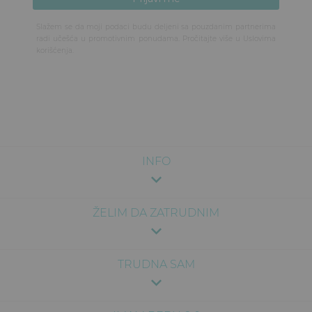
Slažem se da moji podaci budu deljeni sa pouzdanim partnerima
radi učešća u promotivnim ponudama. Pročitajte više u
Uslovima
korišćenja
.
INFO
ŽELIM DA ZATRUDNIM
TRUDNA SAM