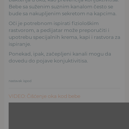
Bebe sa suženim suznim kanalom često se
bude sa nakupljenim sekretom na kapcima.
Oči je potrebnom ispirati fiziološkim
rastvorom, a pedijatar može preporučiti i
upotrebu specijalnih krema, kapi i rastvora za
ispiranje.
Ponekad, ipak, začepljeni kanali mogu da
dovedu do pojave konjuktivitisa.
nastavak ispod
VIDEO: Čišćenje oka kod bebe