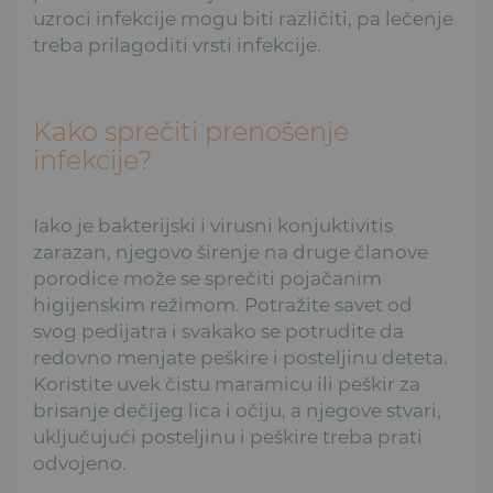
uzroci infekcije mogu biti različiti, pa lečenje
treba prilagoditi vrsti infekcije.
Kako sprečiti prenošenje
infekcije?
Iako je bakterijski i virusni konjuktivitis
zarazan, njegovo širenje na druge članove
porodice može se sprečiti pojačanim
higijenskim režimom. Potražite savet od
svog pedijatra i svakako se potrudite da
redovno menjate peškire i posteljinu deteta.
Koristite uvek čistu maramicu ili peškir za
brisanje dečijeg lica i očiju, a njegove stvari,
uključujući posteljinu i peškire treba prati
odvojeno.