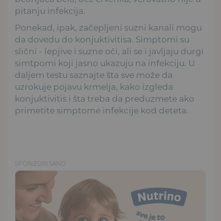
pitanju infekcija.
Ponekad, ipak, začepljeni suzni kanali mogu
da dovedu do konjuktivitisa. Simptomi su
slični - lepjive i suzne oči, ali se i javljaju durgi
simtpomi koji jasno ukazuju na infekciju. U
daljem testu saznajte šta sve može da
uzrokuje pojavu krmelja, kako izgleda
konjuktivitis i šta treba da preduzmete ako
primetite simptome infekcije kod deteta.
SPONZORISANO