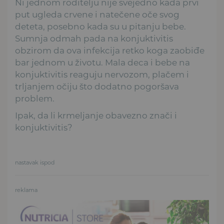
Ni jednom roditelju nije svejedno kada prvi
put ugleda crvene i natečene oče svog
deteta, posebno kada su u pitanju bebe.
Sumnja odmah pada na konjuktivitis
obzirom da ova infekcija retko koga zaobiđe
bar jednom u životu. Mala deca i bebe na
konjuktivitis reaguju nervozom, plačem i
trljanjem očiju što dodatno pogoršava
problem.
Ipak, da li krmeljanje obavezno znači i
konjuktivitis?
nastavak ispod
reklama