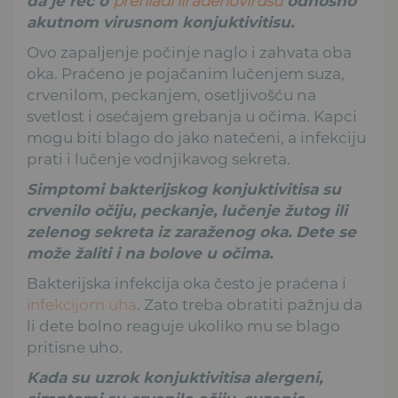
da je reč o
prehladi ili adenovirusu
odnosno
akutnom virusnom konjuktivitisu.
Ovo zapaljenje počinje naglo i zahvata oba
oka. Praćeno je pojačanim lučenjem suza,
crvenilom, peckanjem, osetljivošću na
svetlost i osećajem grebanja u očima. Kapci
mogu biti blago do jako natečeni, a infekciju
prati i lučenje vodnjikavog sekreta.
Simptomi bakterijskog konjuktivitisa su
crvenilo očiju, peckanje, lučenje žutog ili
zelenog sekreta iz zaraženog oka. Dete se
može žaliti i na bolove u očima.
Bakterijska infekcija oka često je praćena i
infekcijom uha
. Zato treba obratiti pažnju da
li dete bolno reaguje ukoliko mu se blago
pritisne uho.
Kada su uzrok konjuktivitisa alergeni,