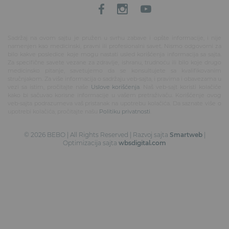
Sadržaj na ovom sajtu je pružen u svrhu zabave i opšte informacije, i nije
namenjen kao medicinski, pravni ili profesionalni savet. Nismo odgovorni za
bilo kakve posledice koje mogu nastati usled korišćenja informacija sa sajta.
Za specifične savete vezane za zdravlje, ishranu, trudnoću ili bilo koje drugo
medicinsko pitanje, savetujemo da se konsultujete sa kvalifikovanim
stručnjakom. Za više informacija o sadržaju veb-sajta, i pravima i obavezama u
vezi sa istim, pročitajte naše
Uslove korišćenja
. Naš veb-sajt koristi kolačiće
kako bi sačuvao korisne informacije u vašem pretraživaču. Korišćenje ovog
veb-sajta podrazumeva vaš pristanak na upotrebu kolačića. Da saznate više o
upotrebi kolačića, pročitajte našu
Politiku privatnosti
.
© 2026 BEBO | All Rights Reserved | Razvoj sajta
Smartweb
|
Optimizacija sajta
wbsdigital.com