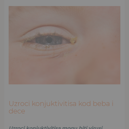
Uzroci konjuktivitisa kod beba i
dece
Uzroci konjuktivitisa mogu biti virusi,