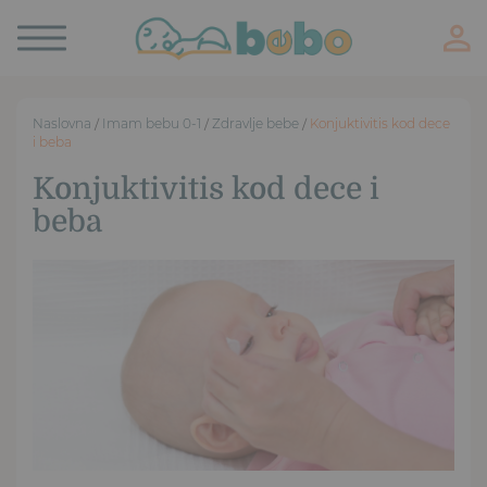
Toggle
navigation
Naslovna
/
Imam bebu 0-1
/
Zdravlje bebe
/
Konjuktivitis kod dece
i beba
Konjuktivitis kod dece i
beba