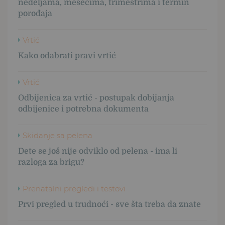
nedeljama, mesecima, trimestrima i termin
porođaja
Vrtić
Kako odabrati pravi vrtić
Vrtić
Odbijenica za vrtić - postupak dobijanja
odbijenice i potrebna dokumenta
Skidanje sa pelena
Dete se još nije odviklo od pelena - ima li
razloga za brigu?
Prenatalni pregledi i testovi
Prvi pregled u trudnoći - sve šta treba da znate