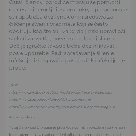
Ostali članovi porodice moraju se potruditi
da češće i temeljnije peru ruke, a preporučuje
se i upotreba dezifenckionih sredstva za
čišćenje stvari i predmeta koji se često
dodiruju kao što su kvake, daljinski upravljači,
štekeri za svetlo, površine stolova i slično.
Dečije igračke takođe treba dezinfikovati
posle upotrebe. Radi sprečavanja širenje
infekcije, izbegavajte posete dok infekcije ne
prođe.
Izvori:
https://www.whattoexpect.com/toddler/ask-heidi/pinkeye.aspx
https://www.cdc.gov/conjunctivitis/newborns.html
https://www.medicalnewstoday.com/articles/327078#contagious
Autor: redakcija
* ovaj članak sadrži plasiranje proizvoda od naših pouzdanih partnera za
koje možemo ostvarivati određeni prihod. Ne preporučujemo ni jedan