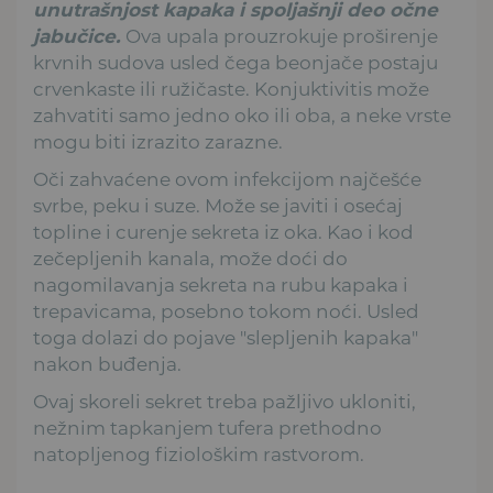
unutrašnjost kapaka i spoljašnji deo očne
jabučice.
Ova upala prouzrokuje proširenje
krvnih sudova usled čega beonjače postaju
crvenkaste ili ružičaste. Konjuktivitis može
zahvatiti samo jedno oko ili oba, a neke vrste
mogu biti izrazito zarazne.
Oči zahvaćene ovom infekcijom najčešće
svrbe, peku i suze. Može se javiti i osećaj
topline i curenje sekreta iz oka. Kao i kod
zečepljenih kanala, može doći do
nagomilavanja sekreta na rubu kapaka i
trepavicama, posebno tokom noći. Usled
toga dolazi do pojave "slepljenih kapaka"
nakon buđenja.
Ovaj skoreli sekret treba pažljivo ukloniti,
nežnim tapkanjem tufera prethodno
natopljenog fiziološkim rastvorom.