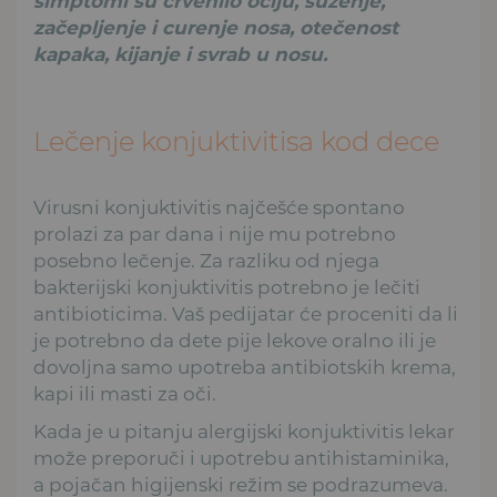
simptomi su crvenilo očiju, suzenje,
začepljenje i curenje nosa, otečenost
kapaka, kijanje i svrab u nosu.
Lečenje konjuktivitisa kod dece
Virusni konjuktivitis najčešće spontano
prolazi za par dana i nije mu potrebno
posebno lečenje. Za razliku od njega
bakterijski konjuktivitis potrebno je lečiti
antibioticima. Vaš pedijatar će proceniti da li
je potrebno da dete pije lekove oralno ili je
dovoljna samo upotreba antibiotskih krema,
kapi ili masti za oči.
Kada je u pitanju alergijski konjuktivitis lekar
može preporuči i upotrebu antihistaminika,
a pojačan higijenski režim se podrazumeva.