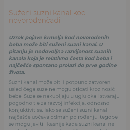
Suženi suzni kanal kod
novorođenčadi
Uzrok pojave krmelja kod novorođenih
beba može biti suženi suzni kanal. U
pitanju je nedovoljna razvijenost suznih
kanala koja je relativno česta kod beba i
najčešće spontano prolazi do prve godine
života.
Suzni kanal može biti i potpuno zatvoren
usled čega suze ne mogu oticati kroz nosić
bebe. Suze se nakupljaju u uglu oka i stvaraju
pogodno tle za razvoj infekcija, odnosno
konjuktivitisa. Iako se suženi suzni kanal
najčešće uočava odmah po rođenju, tegobe
se mogu javiti i kasnije kada suzni kanal ne