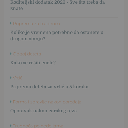
Roditeljski dodatak 2026 - Sve šta treba da
znate
Priprema za trudnoću
Koliko je vremena potrebno da ostanete u
drugom stanju?
Odgoj deteta
Kako se rešiti cucle?
Vrtić
Priprema deteta za vrtić u 5 koraka
Forma i zdravlje nakon porođaja
Oporavak nakon carskog reza
Trudnoća po nedeljama