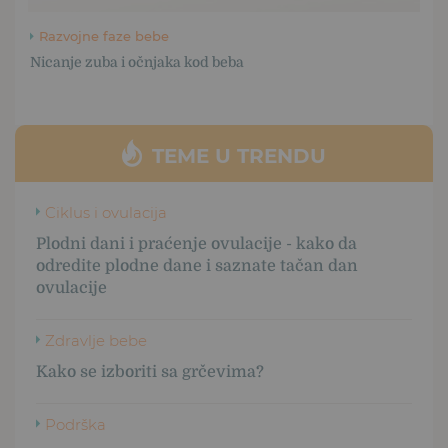
Razvojne faze bebe
Nicanje zuba i očnjaka kod beba
TEME U TRENDU
Ciklus i ovulacija
Plodni dani i praćenje ovulacije - kako da
odredite plodne dane i saznate tačan dan
ovulacije
Zdravlje bebe
Kako se izboriti sa grčevima?
Podrška