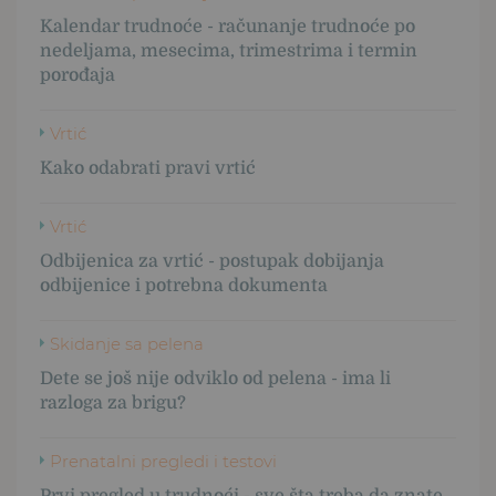
Kalendar trudnoće - računanje trudnoće po
nedeljama, mesecima, trimestrima i termin
porođaja
Vrtić
Kako odabrati pravi vrtić
Vrtić
Odbijenica za vrtić - postupak dobijanja
odbijenice i potrebna dokumenta
Skidanje sa pelena
Dete se još nije odviklo od pelena - ima li
razloga za brigu?
Prenatalni pregledi i testovi
Prvi pregled u trudnoći - sve šta treba da znate