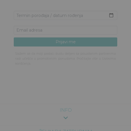
Slažem se da moji podaci budu deljeni sa pouzdanim partnerima
radi učešća u promotivnim ponudama. Pročitajte više u
Uslovima
korišćenja
.
INFO