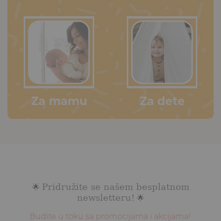
Za mamu
Za dete
Pridružite se našem besplatnom
🌟
newsletteru!
🌟
Budite u toku sa promocijama i akcijama!