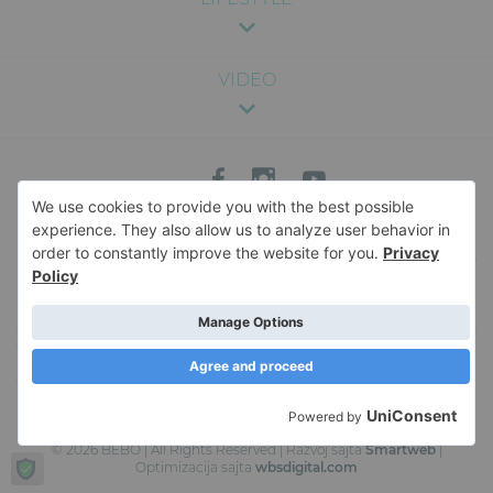
VIDEO
Sadržaj na ovom sajtu je pružen u svrhu zabave i opšte informacije, i nije
namenjen kao medicinski, pravni ili profesionalni savet. Nismo odgovorni za
bilo kakve posledice koje mogu nastati usled korišćenja informacija sa sajta.
Za specifične savete vezane za zdravlje, ishranu, trudnoću ili bilo koje drugo
medicinsko pitanje, savetujemo da se konsultujete sa kvalifikovanim
stručnjakom. Za više informacija o sadržaju veb-sajta, i pravima i obavezama u
vezi sa istim, pročitajte naše
Uslove korišćenja
. Naš veb-sajt koristi kolačiće
kako bi sačuvao korisne informacije u vašem pretraživaču. Korišćenje ovog
veb-sajta podrazumeva vaš pristanak na upotrebu kolačića. Da saznate više o
upotrebi kolačića, pročitajte našu
Politiku privatnosti
.
© 2026 BEBO | All Rights Reserved | Razvoj sajta
Smartweb
|
Optimizacija sajta
wbsdigital.com