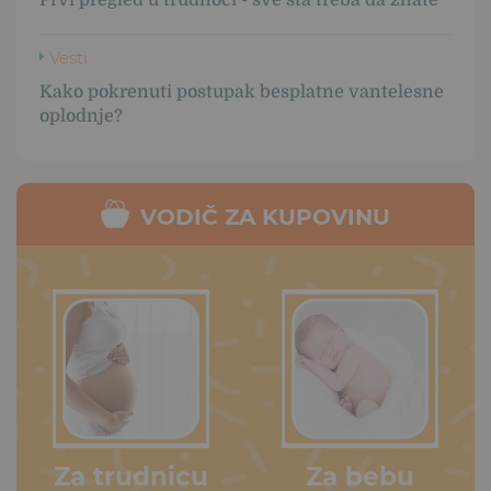
Vesti
Kako pokrenuti postupak besplatne vantelesne
oplodnje?
VODIČ ZA KUPOVINU
Za trudnicu
Za bebu