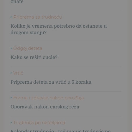
znate
Priprema za trudnoću
Koliko je vremena potrebno da ostanete u
drugom stanju?
Odgoj deteta
Kako se rešiti cucle?
Vrtić
Priprema deteta za vrtić u 5 koraka
Forma i zdravlje nakon porođaja
Oporavak nakon carskog reza
Trudnoća po nedeljama
Kalendar trudnoće - računanje trudnoće po