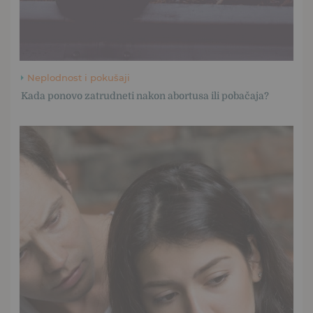
Neplodnost i pokušaji
Kada ponovo zatrudneti nakon abortusa ili pobačaja?