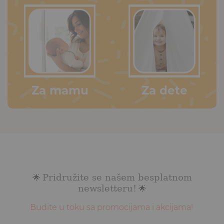
Za mamu
Za dete
Pridružite se našem besplatnom
🌟
newsletteru!
🌟
Budite u toku sa promocijama i akcijama!