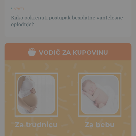
Vesti
Kako pokrenuti postupak besplatne vantelesne
oplodnje?
VODIČ ZA KUPOVINU
Za trudnicu
Za bebu