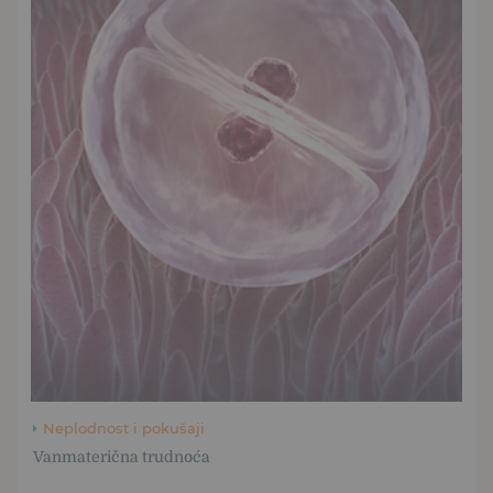
Neplodnost i pokušaji
Vanmaterična trudnoća