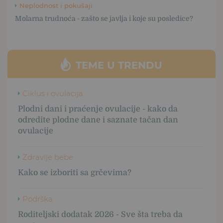
Neplodnost i pokušaji
Molarna trudnoća - zašto se javlja i koje su posledice?
TEME U TRENDU
Ciklus i ovulacija
Plodni dani i praćenje ovulacije - kako da
odredite plodne dane i saznate tačan dan
ovulacije
Zdravlje bebe
Kako se izboriti sa grčevima?
Podrška
Roditeljski dodatak 2026 - Sve šta treba da