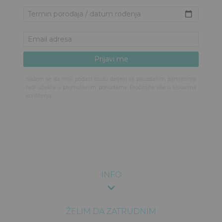
Slažem se da moji podaci budu deljeni sa pouzdanim partnerima
radi učešća u promotivnim ponudama. Pročitajte više u
Uslovima
korišćenja
.
INFO
ŽELIM DA ZATRUDNIM