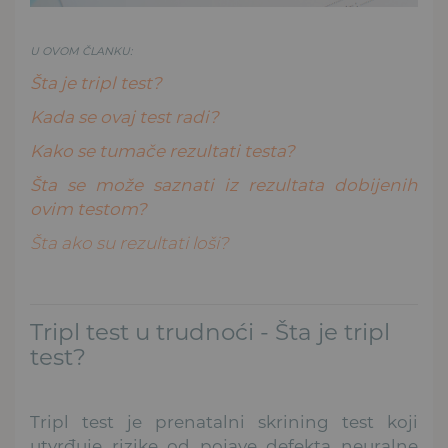
U OVOM ČLANKU:
Šta je tripl test?
Kada se ovaj test radi?
Kako se tumače rezultati testa?
Šta se može saznati iz rezultata dobijenih
ovim testom?
Šta ako su rezultati loši?
Tripl test u trudnoći - Šta je tripl
test?
Tripl test je prenatalni skrining test koji
utvrđuje rizike od pojave defekta neuralne