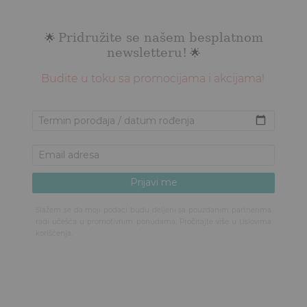
Pridružite se našem besplatnom
🌟
newsletteru!
🌟
Budite u toku sa promocijama i akcijama!
Slažem se da moji podaci budu deljeni sa pouzdanim partnerima
radi učešća u promotivnim ponudama. Pročitajte više u
Uslovima
korišćenja
.