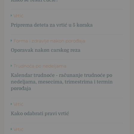
Vrtić
Priprema deteta za vrtić u 5 koraka
Forma i zdravlje nakon porođaja
Oporavak nakon carskog reza
Trudnoća po nedeljama
Kalendar trudnoće - računanje trudnoće po
nedeljama, mesecima, trimestrima i termin
porođaja
Vrtić
Kako odabrati pravi vrtić
Vrtić