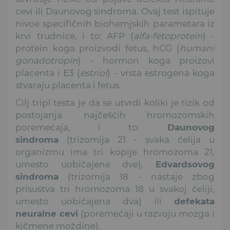
cevi ili Daunovog sindroma. Ovaj test ispituje
nivoe specifičnih biohemjskih parametara iz
krvi trudnice, i to: AFP (
alfa-fetoprotein
) -
protein koga proizvodi fetus, hCG (
humani
gonadotropin
) - hormon koga proizovi
placenta i E3 (
estriol
) - vrsta estrogena koga
stvaraju placenta i fetus.
Cilj tripl testa je da se utvrdi koliki je rizik od
postojanja najčešćih hromozomskih
poremećaja, i to:
Daunovog
sindroma
(trizomija 21 - svaka ćelija u
organizmu ima tri kopije hromozoma 21,
umesto uobičajene dve),
Edvardsovog
sindroma
(trizomija 18 - nastaje zbog
prisustva tri hromozoma 18 u svakoj ćeliji,
umesto uobičajena dva) ili
defekata
neuralne cevi
(poremećaji u razvoju mozga i
kičmene moždine).