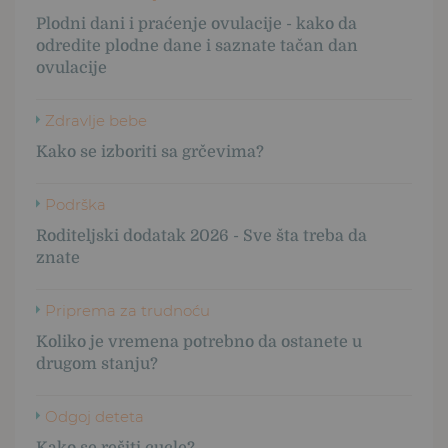
Plodni dani i praćenje ovulacije - kako da
odredite plodne dane i saznate tačan dan
ovulacije
Zdravlje bebe
Kako se izboriti sa grčevima?
Podrška
Roditeljski dodatak 2026 - Sve šta treba da
znate
Priprema za trudnoću
Koliko je vremena potrebno da ostanete u
drugom stanju?
Odgoj deteta
Kako se rešiti cucle?