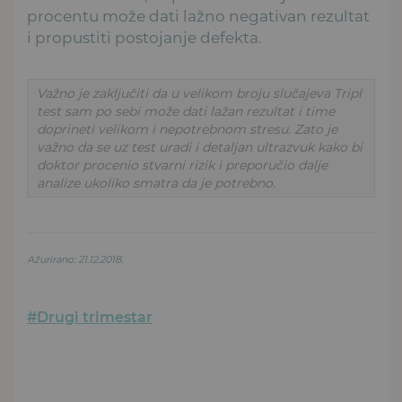
procentu može dati lažno negativan rezultat
i propustiti postojanje defekta.
Važno je zaključiti da u velikom broju slučajeva Tripl
test sam po sebi može dati lažan rezultat i time
doprineti velikom i nepotrebnom stresu. Zato je
važno da se uz test uradi i detaljan ultrazvuk kako bi
doktor procenio stvarni rizik i preporučio dalje
analize ukoliko smatra da je potrebno.
Ažurirano: 21.12.2018.
#Drugi trimestar