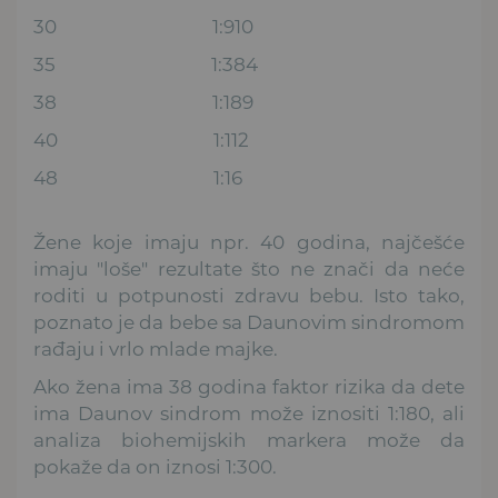
30 1:910
35 1:384
38 1:189
40 1:112
48 1:16
Žene koje imaju npr. 40 godina, najčešće
imaju "loše" rezultate što ne znači da neće
roditi u potpunosti zdravu bebu. Isto tako,
poznato je da bebe sa Daunovim sindromom
rađaju i vrlo mlade majke.
Ako žena ima 38 godina faktor rizika da dete
ima Daunov sindrom može iznositi 1:180, ali
analiza biohemijskih markera može da
pokaže da on iznosi 1:300.