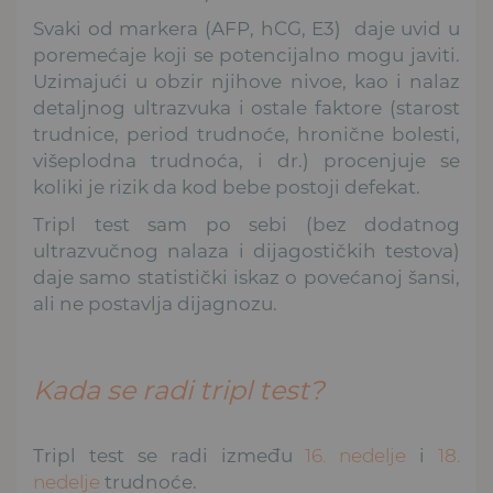
Svaki od markera (AFP, hCG, E3) daje uvid u
poremećaje koji se potencijalno mogu javiti.
Uzimajući u obzir njihove nivoe, kao i nalaz
detaljnog ultrazvuka i ostale faktore (starost
trudnice, period trudnoće, hronične bolesti,
višeplodna trudnoća, i dr.) procenjuje se
koliki je rizik da kod bebe postoji defekat.
Tripl test sam po sebi (bez dodatnog
ultrazvučnog nalaza i dijagostičkih testova)
daje samo statistički iskaz o povećanoj šansi,
ali ne postavlja dijagnozu.
Kada se radi tripl test?
Tripl test se radi između
16. nedelje
i
18.
nedelje
trudnoće.