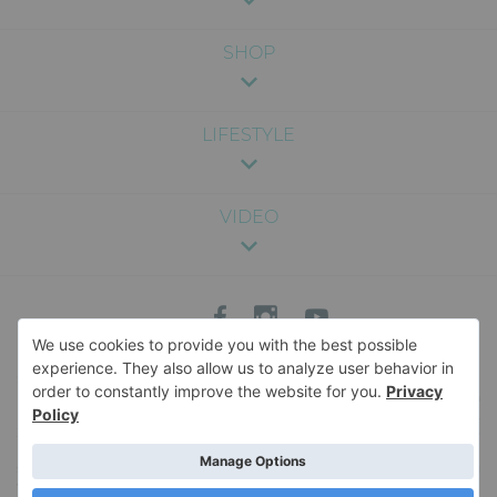
SHOP
LIFESTYLE
VIDEO
Sadržaj na ovom sajtu je pružen u svrhu zabave i opšte informacije, i nije
namenjen kao medicinski, pravni ili profesionalni savet. Nismo odgovorni za
bilo kakve posledice koje mogu nastati usled korišćenja informacija sa sajta.
Za specifične savete vezane za zdravlje, ishranu, trudnoću ili bilo koje drugo
medicinsko pitanje, savetujemo da se konsultujete sa kvalifikovanim
stručnjakom. Za više informacija o sadržaju veb-sajta, i pravima i obavezama u
vezi sa istim, pročitajte naše
Uslove korišćenja
. Naš veb-sajt koristi kolačiće