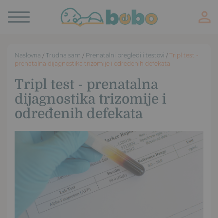
Toggle
navigation
Naslovna
/
Trudna sam
/
Prenatalni pregledi i testovi
/
Tripl test -
prenatalna dijagnostika trizomije i određenih defekata
Tripl test - prenatalna
dijagnostika trizomije i
određenih defekata