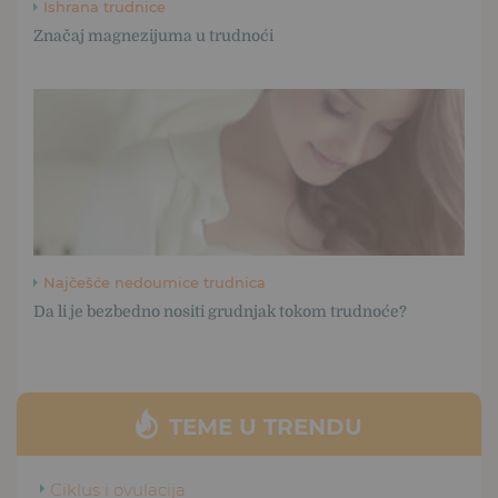
Ishrana trudnice
Značaj magnezijuma u trudnoći
Najčešće nedoumice trudnica
Da li je bezbedno nositi grudnjak tokom trudnoće?
TEME U TRENDU
Ciklus i ovulacija