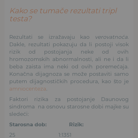
Kako se tumače rezultati tripl
testa?
Rezultati se izražavaju kao
verovatnoća
.
Dakle, rezultati pokazuju da li postoji visok
rizik od postojanja neke od ovih
hromozomskih abnormalnosti, ali ne i da li
beba zaista ima neki od ovih poremećaja.
Konačna dijagnoza se može postaviti samo
putem dijagnostičkih procedura, kao što je
amniocenteza
.
Faktori rizika za postojanje Daunovog
sindroma na osnovu starosne dobi majke su
sledeći:
Starosna dob:
Rizik:
25 1:1351