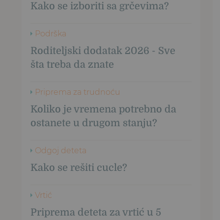
Kako se izboriti sa grčevima?
Podrška
Roditeljski dodatak 2026 - Sve
šta treba da znate
Priprema za trudnoću
Koliko je vremena potrebno da
ostanete u drugom stanju?
Odgoj deteta
Kako se rešiti cucle?
Vrtić
Priprema deteta za vrtić u 5