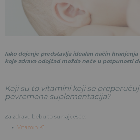
Iako dojenje predstavlja idealan način hranjenja 
koje zdrava odojčad možda neće u potpunosti d
Koji su to vitamini koji se preporuču
povremena suplementacija?
Za zdravu bebu to su najčešće:
Vitamin K1