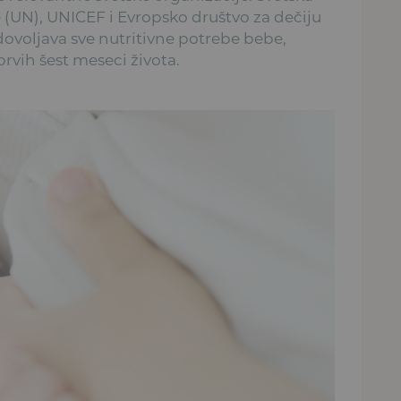
 (UN), UNICEF i Evropsko društvo za dečiju
ovoljava sve nutritivne potrebe bebe,
rvih šest meseci života.