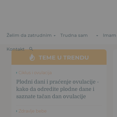
Želim da zatrudnim
Trudna sam
Imam 
Kontakt
TEME U TRENDU
Ciklus i ovulacija
Plodni dani i praćenje ovulacije -
kako da odredite plodne dane i
saznate tačan dan ovulacije
Zdravlje bebe