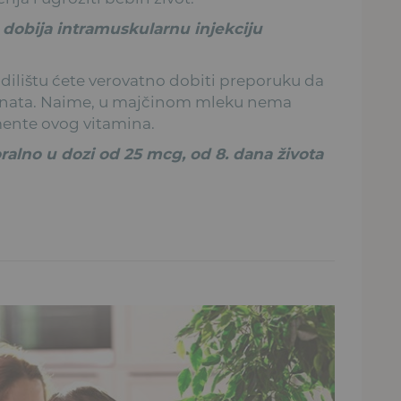
 dobija intramuskularnu injekciju
odilištu ćete verovatno dobiti preporuku da
menata. Naime, u majčinom mleku nema
mente ovog vitamina.
ralno u dozi od 25 mcg, od 8. dana života