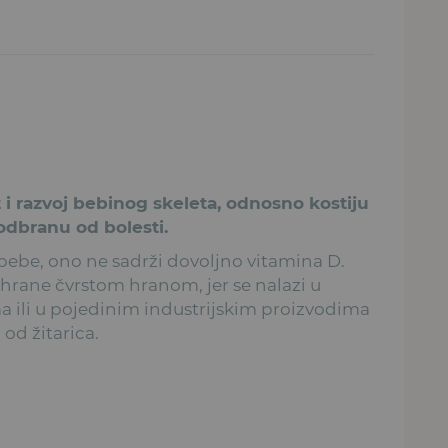
 i razvoj bebinog skeleta, odnosno kostiju
 odbranu od bolesti.
 bebe, ono ne sadrži dovoljno vitamina D.
shrane čvrstom hranom, jer se nalazi u
a ili u pojedinim industrijskim proizvodima
od žitarica.