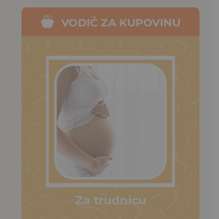
VODIČ ZA KUPOVINU
Za trudnicu