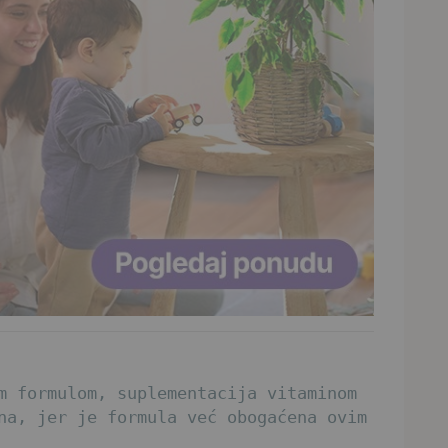
m formulom, suplementacija vitaminom
na, jer je formula već obogaćena ovim