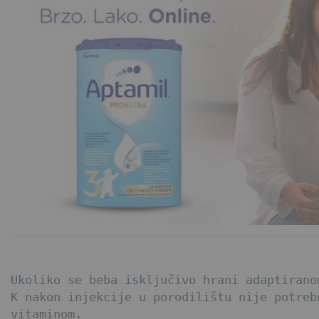
Ukoliko se beba isključivo hrani adaptirano
K nakon injekcije u porodilištu nije potreb
vitaminom.