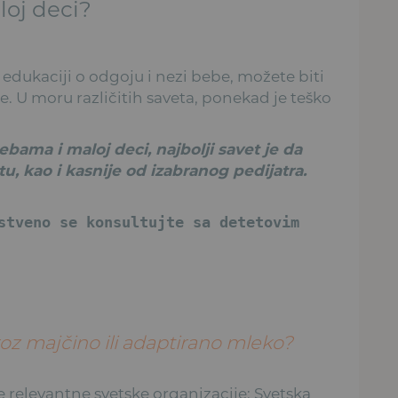
oj deci?
 edukaciji o odgoju i nezi bebe, možete biti
e. U moru različitih saveta, ponekad je teško
ama i maloj deci, najbolji savet je da
tu, kao i kasnije od izabranog pedijatra.
stveno se konsultujte sa detetovim
roz majčino ili adaptirano mleko?
 relevantne svetske organizacije: Svetska