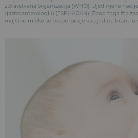
zdravstvena organizacija (WHO), Ujedinjene nacije
gastroenterologiju (ESPHAGAN). Zbog toga što zad
majčino mleko se preporučuje kao jedina hrana u p