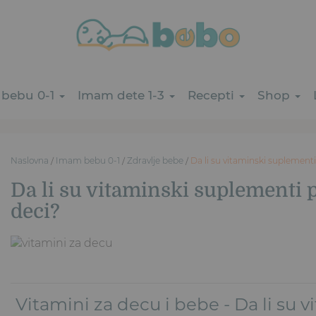
bebu 0-1
Imam dete 1-3
Recepti
Shop
Naslovna
/
Imam bebu 0-1
/
Zdravlje bebe
/
Da li su vitaminski suplement
Da li su vitaminski suplementi 
deci?
Vitamini za decu i bebe - Da li su