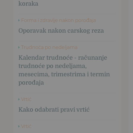
koraka
Forma i zdravlje nakon porođaja
Oporavak nakon carskog reza
Trudnoća po nedeljama
Kalendar trudnoće - računanje
trudnoće po nedeljama,
mesecima, trimestrima i termin
porođaja
Vrtić
Kako odabrati pravi vrtić
Vrtić