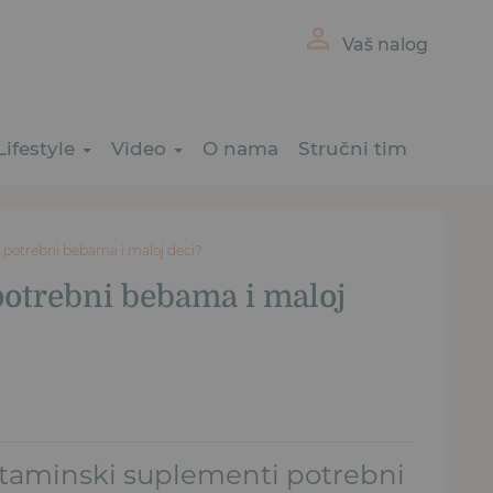
Vaš nalog
Lifestyle
Video
O nama
Stručni tim
i potrebni bebama i maloj deci?
potrebni bebama i maloj
 vitaminski suplementi potrebni