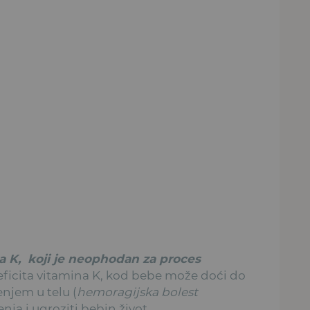
 K, koji je neophodan za proces
ficita vitamina K, kod bebe može doći do
enjem u telu (
hemoragijska bolest
enja i ugroziti bebin život.