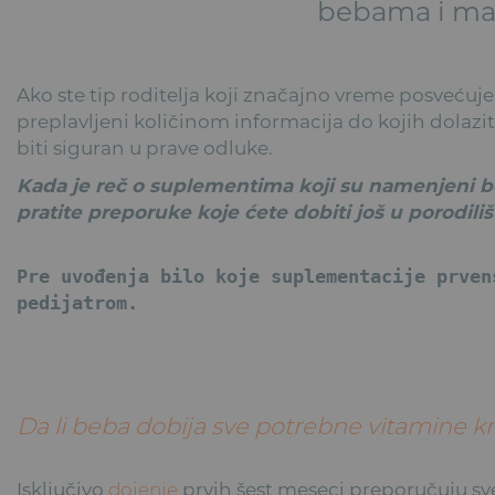
bebama i mal
Ako ste tip roditelja koji značajno vreme posvećuje
preplavljeni količinom informacija do kojih dolazit
biti siguran u prave odluke.
Kada je reč o suplementima koji su namenjeni beb
pratite preporuke koje ćete dobiti još u porodiliš
Pre uvođenja bilo koje suplementacije prven
pedijatrom.
Da li beba dobija sve potrebne vitamine k
Isključivo
dojenje
prvih šest meseci preporučuju sve