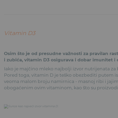
Vitamin D3
Osim što je od presudne važnosti za pravilan rast
i zubića, vitamin D3 osigurava i dobar imunitet i
Iako je majčino mleko najbolji izvor nutrijenata za
Pored toga, vitamin D je teško obezbediti putem i
veoma malom broju namirnica - masnoj ribi i jajim
obogaćenim ovim vitaminom, kao što su proizvodi 