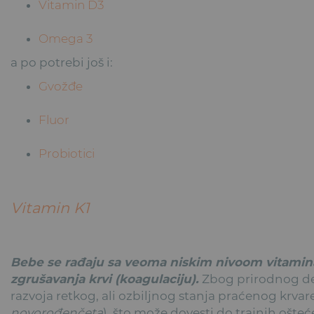
Vitamin D3
Omega 3
a po potrebi još i:
Gvožđe
Fluor
Probiotici
Vitamin K1
Bebe se rađaju sa veoma niskim nivoom vitamina
zgrušavanja krvi (koagulaciju).
Zbog prirodnog de
razvoja retkog, ali ozbiljnog stanja praćenog krvar
novorođenčeta
), što može dovesti do trajnih ošteć