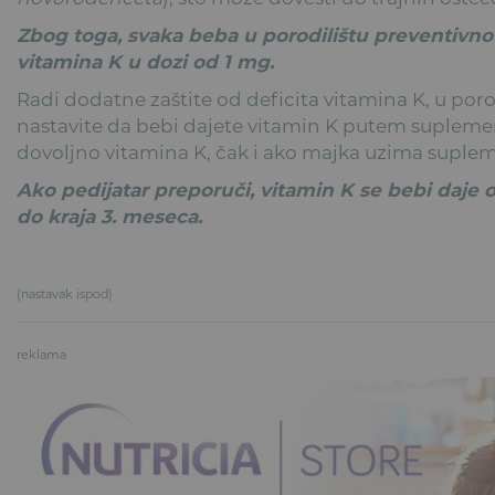
Zbog toga, svaka beba u porodilištu preventivno
vitamina K u dozi od 1 mg.
Radi dodatne zaštite od deficita vitamina K, u por
nastavite da bebi dajete vitamin K putem suple
dovoljno vitamina K, čak i ako majka uzima suple
Ako pedijatar preporuči, vitamin K se bebi daje o
do kraja 3. meseca.
(nastavak ispod)
reklama