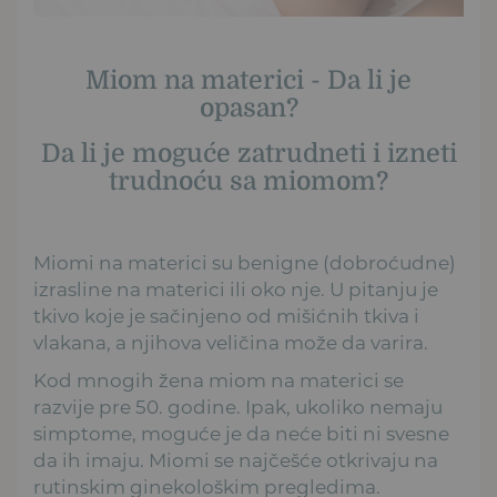
Miom na materici - Da li je
opasan?
Da li je moguće zatrudneti i izneti
trudnoću sa miomom?
Miomi na materici su benigne (dobroćudne)
izrasline na materici ili oko nje. U pitanju je
tkivo koje je sačinjeno od mišićnih tkiva i
vlakana, a njihova veličina može da varira.
Kod mnogih žena miom na materici se
razvije pre 50. godine. Ipak, ukoliko nemaju
simptome, moguće je da neće biti ni svesne
da ih imaju. Miomi se najčešće otkrivaju na
rutinskim ginekološkim pregledima.