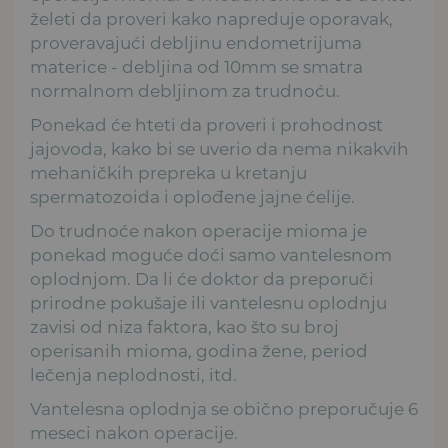
želeti da proveri kako napreduje oporavak,
proveravajući debljinu endometrijuma
materice - debljina od 10mm se smatra
normalnom debljinom za trudnoću.
Ponekad će hteti da proveri i prohodnost
jajovoda, kako bi se uverio da nema nikakvih
mehaničkih prepreka u kretanju
spermatozoida i oplođene jajne ćelije.
Do trudnoće nakon operacije mioma je
ponekad moguće doći samo vantelesnom
oplodnjom. Da li će doktor da preporuči
prirodne pokušaje ili vantelesnu oplodnju
zavisi od niza faktora, kao što su broj
operisanih mioma, godina žene, period
lečenja neplodnosti, itd.
Vantelesna oplodnja se obično preporučuje 6
meseci nakon operacije.