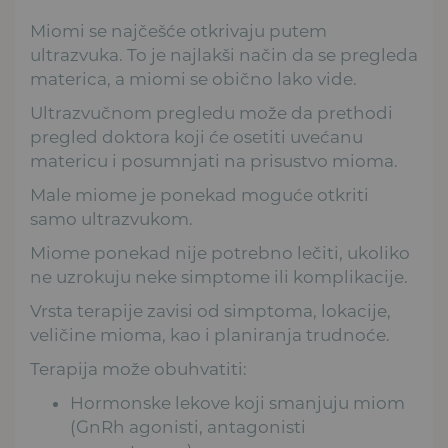
Miomi se najčešće otkrivaju putem
ultrazvuka. To je najlakši način da se pregleda
materica, a miomi se obično lako vide.
Ultrazvučnom pregledu može da prethodi
pregled doktora koji će osetiti uvećanu
matericu i posumnjati na prisustvo mioma.
Male miome je ponekad moguće otkriti
samo ultrazvukom.
Miome ponekad nije potrebno lečiti, ukoliko
ne uzrokuju neke simptome ili komplikacije.
Vrsta terapije zavisi od simptoma, lokacije,
veličine mioma, kao i planiranja trudnoće.
Terapija može obuhvatiti:
Hormonske lekove koji smanjuju miom
(GnRh agonisti, antagonisti