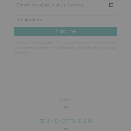
Slažem se da moji podaci budu deljeni sa pouzdanim partnerima
radi učešća u promotivnim ponudama. Pročitajte više u
Uslovima
korišćenja
.
INFO
ŽELIM DA ZATRUDNIM