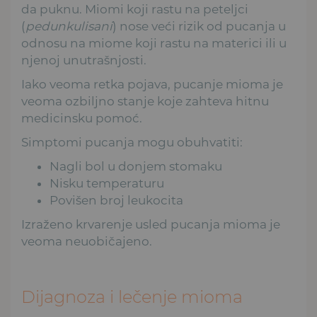
da puknu. Miomi koji rastu na peteljci
(
pedunkulisani
) nose veći rizik od pucanja u
odnosu na miome koji rastu na materici ili u
njenoj unutrašnjosti.
Iako veoma retka pojava, pucanje mioma je
veoma ozbiljno stanje koje zahteva hitnu
medicinsku pomoć.
Simptomi pucanja mogu obuhvatiti:
Nagli bol u donjem stomaku
Nisku temperaturu
Povišen broj leukocita
Izraženo krvarenje usled pucanja mioma je
veoma neuobičajeno.
Dijagnoza i lečenje mioma