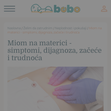
Toggle
navigation
Naslovna
/
Želim da zatrudnim
/
Neplodnost i pokušaji
/
Miom na
materici - simptomi, dijagnoza, začeće i trudnoća
Miom na materici -
simptomi, dijagnoza, začeće
i trudnoća