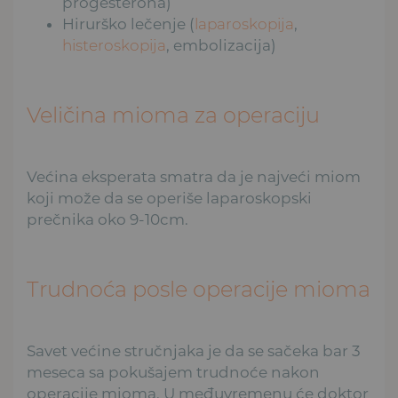
progesterona)
Hirurško lečenje (
laparoskopija
,
histeroskopija
, embolizacija)
Veličina mioma za operaciju
Većina eksperata smatra da je najveći miom
koji može da se operiše laparoskopski
prečnika oko 9-10cm.
Trudnoća posle operacije mioma
Savet većine stručnjaka je da se sačeka bar 3
meseca sa pokušajem trudnoće nakon
operacije mioma. U međuvremenu će doktor