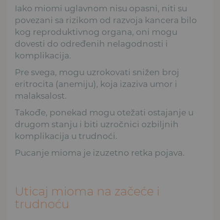
Iako miomi uglavnom nisu opasni, niti su
povezani sa rizikom od razvoja kancera bilo
kog reproduktivnog organa, oni mogu
dovesti do određenih nelagodnosti i
komplikacija.
Pre svega, mogu uzrokovati snižen broj
eritrocita (anemiju), koja izaziva umor i
malaksalost.
Takođe, ponekad mogu otežati ostajanje u
drugom stanju i biti uzročnici ozbiljnih
komplikacija u trudnoći.
Pucanje mioma je izuzetno retka pojava.
Uticaj mioma na začeće i
trudnoću