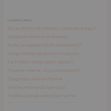
U OVOM ČLANKU:
Šta su miomi na materici i zašto se javljaju?
Simptomi mioma na materici
Koliko je opasan miom na materici?
Uticaj mioma na začeće i trudnoću
Da li miomi mogu sami nestati?
Pucanje mioma - koji su simptomi?
Dijagnoza i lečenje mioma
Veličina mioma za operaciju
Trudnoća posle operacije mioma