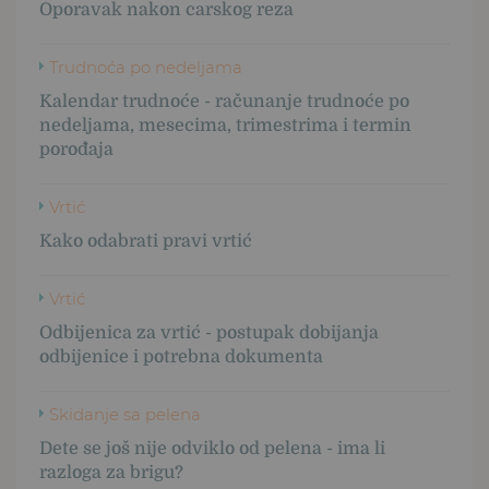
Oporavak nakon carskog reza
Trudnoća po nedeljama
Kalendar trudnoće - računanje trudnoće po
nedeljama, mesecima, trimestrima i termin
porođaja
Vrtić
Kako odabrati pravi vrtić
Vrtić
Odbijenica za vrtić - postupak dobijanja
odbijenice i potrebna dokumenta
Skidanje sa pelena
Dete se još nije odviklo od pelena - ima li
razloga za brigu?