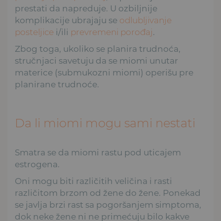
prestati da napreduje. U ozbiljnije
komplikacije ubrajaju se
odlubljivanje
posteljice
i/ili
prevremeni porođaj
.
Zbog toga, ukoliko se planira trudnoća,
stručnjaci savetuju da se miomi unutar
materice (submukozni miomi) operišu pre
planirane trudnoće.
Da li miomi mogu sami nestati
Smatra se da miomi rastu pod uticajem
estrogena.
Oni mogu biti različitih veličina i rasti
različitom brzom od žene do žene. Ponekad
se javlja brzi rast sa pogoršanjem simptoma,
dok neke žene ni ne primećuju bilo kakve