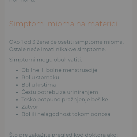
Simptomi mioma na materici
Oko 1 od 3 žene će osetiti simptome mioma.
Ostale neće imati nikakve simptome.
Simptomi mogu obuhvatiti:
Obilne ili bolne menstruacije
Bol u stomaku
Bol u krstima
Čestu potrebu za uriniranjem
Teško potpuno pražnjenje bešike
Zatvor
Bol ili nelagodnost tokom odnosa
Što pre zakažite pregled kod doktora ako: