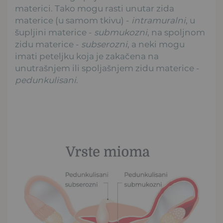
materici. Tako mogu rasti unutar zida
materice (u samom tkivu) -
intramuralni
, u
šupljini materice -
submukozni
, na spoljnom
zidu materice -
subserozni
, a neki mogu
imati peteljku koja je zakačena na
unutrašnjem ili spoljašnjem zidu materice -
pedunkulisani
.