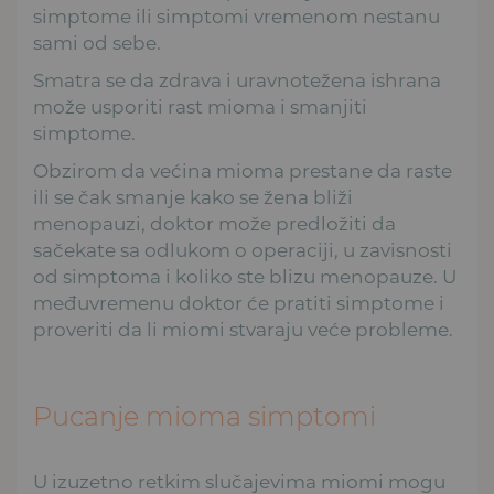
simptome ili simptomi vremenom nestanu
sami od sebe.
Smatra se da zdrava i uravnotežena ishrana
može usporiti rast mioma i smanjiti
simptome.
Obzirom da većina mioma prestane da raste
ili se čak smanje kako se žena bliži
menopauzi, doktor može predložiti da
sačekate sa odlukom o operaciji, u zavisnosti
od simptoma i koliko ste blizu menopauze. U
međuvremenu doktor će pratiti simptome i
proveriti da li miomi stvaraju veće probleme.
Pucanje mioma simptomi
U izuzetno retkim slučajevima miomi mogu