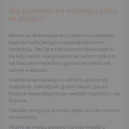
Šta su miomi na materici i zašto
se javljaju?
Miomi su dobroćudne izrasline na materici
koje se često javljaju u reproduktivnom
razdoblju. Reč je o fibroidnom tkivu koje ni
na koji način nije povezan sa većim rizikom
od kancera materice i gotovo se nikad ne
razvije u kancer.
Ova tkiva se razlikuju u veličini, počev od
majušnih, nevidljivih golim okom, pa do
krupne mase koja može uvećati matericu i do
10 puta.
Takođe, moguće je imati jedan ili više mioma
na materici.
Miomi se mogu pojaviti na više mesta u