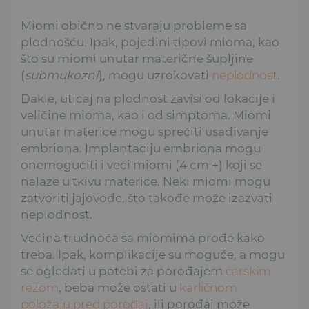
Miomi obično ne stvaraju probleme sa
plodnošću. Ipak, pojedini tipovi mioma, kao
što su miomi unutar materične šupljine
(
submukozni
), mogu uzrokovati
neplodnost
.
Dakle, uticaj na plodnost zavisi od lokacije i
veličine mioma, kao i od simptoma. Miomi
unutar materice mogu sprečiti usađivanje
embriona. Implantaciju embriona mogu
onemogućiti i veći miomi (4 cm +) koji se
nalaze u tkivu materice. Neki miomi mogu
zatvoriti jajovode, što takođe može izazvati
neplodnost.
Većina trudnoća sa miomima prođe kako
treba. Ipak, komplikacije su moguće, a mogu
se ogledati u potebi za porođajem
carskim
rezom
, beba može ostati u
karličnom
položaju pred porođaj
, ili porođaj može