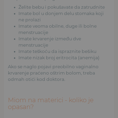
Želite bebu i pokušavate da zatrudnite
Imate bol u donjem delu stomaka koji
ne prolazi
Imate veoma obilne, duge ili bolne
menstruacije
Imate krvarenje između dve
menstruacije
Imate teškoću da ispraznite bešiku
Imate nizak broj eritrocita (anemija)
Ako se naglo pojavi preobilno vaginalno
krvarenje praćeno oštrim bolom, treba
odmah otići kod doktora.
Miom na materici - koliko je
opasan?