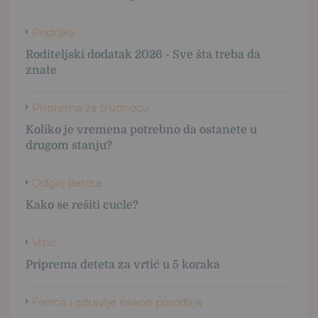
Podrška
Roditeljski dodatak 2026 - Sve šta treba da
znate
Priprema za trudnoću
Koliko je vremena potrebno da ostanete u
drugom stanju?
Odgoj deteta
Kako se rešiti cucle?
Vrtić
Priprema deteta za vrtić u 5 koraka
Forma i zdravlje nakon porođaja