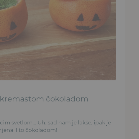
e kremastom čokoladom
im svetlom... Uh, sad nam je lakše, ipak je
njena! I to čokoladom!