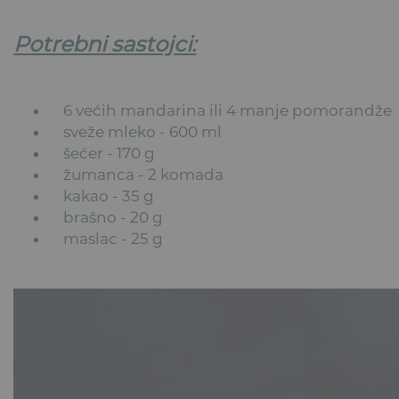
Potrebni sastojci:
6 većih mandarina ili 4 manje pomorandže
sveže mleko - 600 ml
šećer - 170 g
žumanca - 2 komada
kakao - 35 g
brašno - 20 g
maslac - 25 g