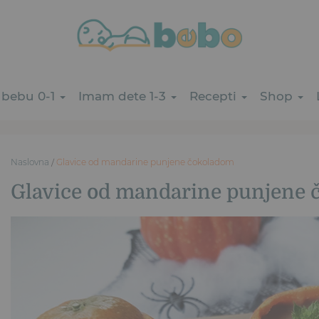
bebu 0-1
Imam dete 1-3
Recepti
Shop
Naslovna
/
Glavice od mandarine punjene čokoladom
Glavice od mandarine punjene