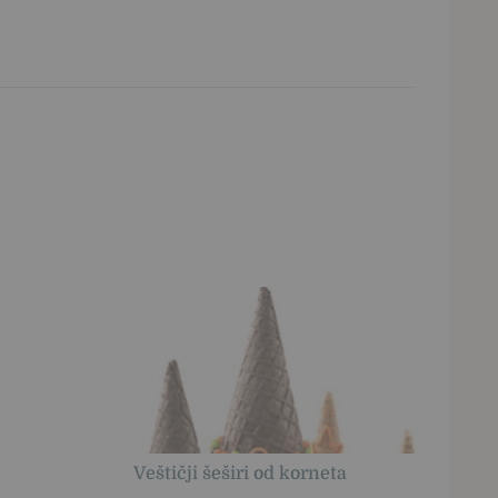
Veštičji šeširi od korneta