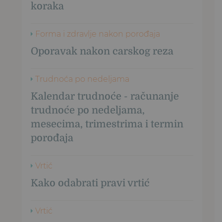
koraka
Forma i zdravlje nakon porođaja
Oporavak nakon carskog reza
Trudnoća po nedeljama
Kalendar trudnoće - računanje
trudnoće po nedeljama,
mesecima, trimestrima i termin
porođaja
Vrtić
Kako odabrati pravi vrtić
Vrtić