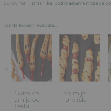
duhovima... I strašni bal pod maskama može da p
Još Halloween recepata...
Uvrnute
Mumije -
zmije od
rol viršle
testa