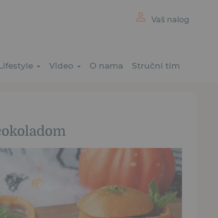
Vaš nalog
Lifestyle
Video
O nama
Stručni tim
 čokoladom