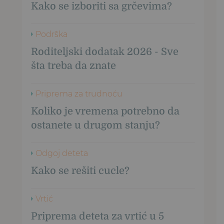
Kako se izboriti sa grčevima?
Podrška
Roditeljski dodatak 2026 - Sve
šta treba da znate
Priprema za trudnoću
Koliko je vremena potrebno da
ostanete u drugom stanju?
Odgoj deteta
Kako se rešiti cucle?
Vrtić
Priprema deteta za vrtić u 5