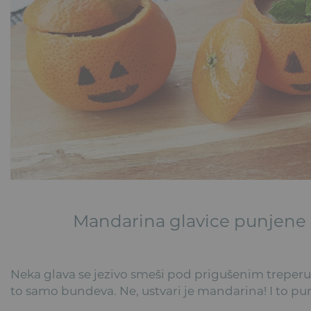
Mandarina glavice punjen
Neka glava se jezivo smeši pod prigušenim treperuć
to samo bundeva. Ne, ustvari je mandarina! I to pu