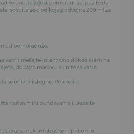
vadite unutrašnjost pomorandže, pazite da
a iscedite sok, od kojeg odvojite 200 ml za
om od pomoradnže.
a vatri i mešajte intenzivno dok se krem ne
jete, dodajte maslac i skinite sa vatre.
da se ohladi i stegne. Poklopite
usta našim mini bundevama i ukrasite
atmosfera, sa nekom strašnom pričom o