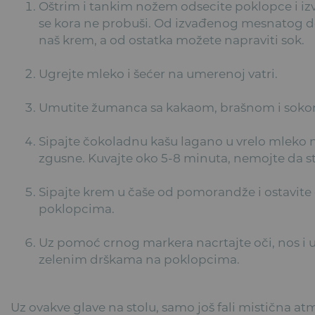
Oštrim i tankim nožem odsecite poklopce i iz
se kora ne probuši. Od izvađenog mesnatog del
naš krem, a od ostatka možete napraviti sok.
Ugrejte mleko i šećer na umerenoj vatri.
Umutite žumanca sa kakaom, brašnom i sok
Sipajte čokoladnu kašu lagano u vrelo mleko n
zgusne. Kuvajte oko 5-8 minuta, nemojte da sta
Sipajte krem u čaše od pomorandže i ostavite 
poklopcima.
Uz pomoć crnog markera nacrtajte oči, nos i 
zelenim drškama na poklopcima.
Uz ovakve glave na stolu, samo još fali mistična 