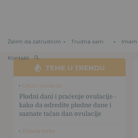
Želim da zatrudnim
Trudna sam
Imam 
Kontakt
TEME U TRENDU
Ciklus i ovulacija
Plodni dani i praćenje ovulacije -
kako da odredite plodne dane i
saznate tačan dan ovulacije
Zdravlje bebe