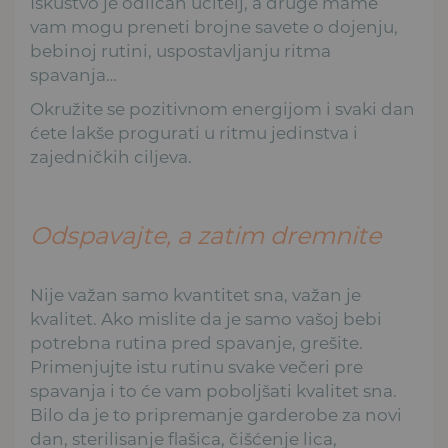
Iskustvo je odličan učitelj, a druge mame
vam mogu preneti brojne savete o dojenju,
bebinoj rutini, uspostavljanju ritma
spavanja…
Okružite se pozitivnom energijom i svaki dan
ćete lakše progurati u ritmu jedinstva i
zajedničkih ciljeva.
Odspavajte, a zatim dremnite
Nije važan samo kvantitet sna, važan je
kvalitet. Ako mislite da je samo vašoj bebi
potrebna rutina pred spavanje, grešite.
Primenjujte istu rutinu svake večeri pre
spavanja i to će vam poboljšati kvalitet sna.
Bilo da je to pripremanje garderobe za novi
dan, sterilisanje flašica, čišćenje lica,