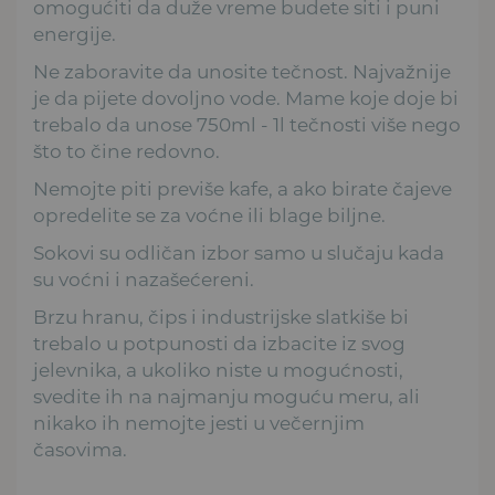
omogućiti da duže vreme budete siti i puni
energije.
Ne zaboravite da unosite tečnost. Najvažnije
je da pijete dovoljno vode. Mame koje doje bi
trebalo da unose 750ml - 1l tečnosti više nego
što to čine redovno.
Nemojte piti previše kafe, a ako birate čajeve
opredelite se za voćne ili blage biljne.
Sokovi su odličan izbor samo u slučaju kada
su voćni i nazašećereni.
Brzu hranu, čips i industrijske slatkiše bi
trebalo u potpunosti da izbacite iz svog
jelevnika, a ukoliko niste u mogućnosti,
svedite ih na najmanju moguću meru, ali
nikako ih nemojte jesti u večernjim
časovima.