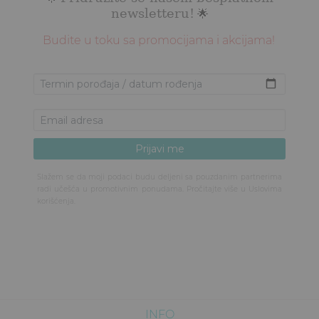
newsletteru!
🌟
Budite u toku sa promocijama i akcijama!
Slažem se da moji podaci budu deljeni sa pouzdanim partnerima
radi učešća u promotivnim ponudama. Pročitajte više u
Uslovima
korišćenja
.
INFO