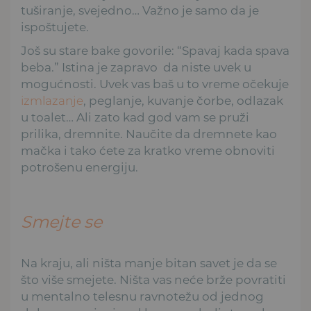
tuširanje, svejedno… Važno je samo da je
ispoštujete.
Još su stare bake govorile: “Spavaj kada spava
beba.” Istina je zapravo da niste uvek u
mogućnosti. Uvek vas baš u to vreme očekuje
izmlazanje
, peglanje, kuvanje čorbe, odlazak
u toalet… Ali zato kad god vam se pruži
prilika, dremnite. Naučite da dremnete kao
mačka i tako ćete za kratko vreme obnoviti
potrošenu energiju.
Smejte se
Na kraju, ali ništa manje bitan savet je da se
što više smejete. Ništa vas neće brže povratiti
u mentalno telesnu ravnotežu od jednog