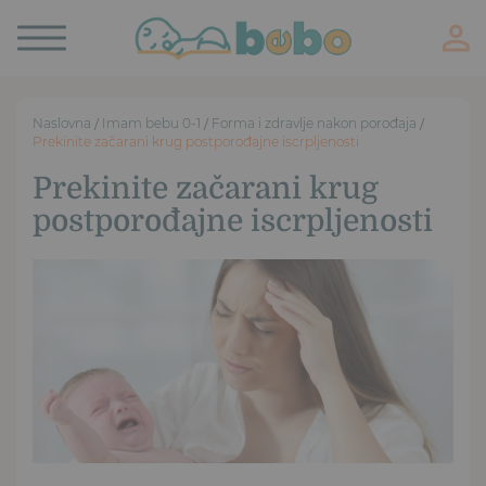
Toggle
navigation
Naslovna
/
Imam bebu 0-1
/
Forma i zdravlje nakon porođaja
/
Prekinite začarani krug postporođajne iscrpljenosti
Prekinite začarani krug
postporođajne iscrpljenosti