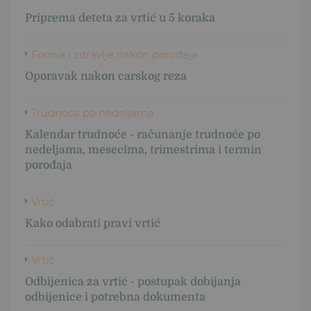
Priprema deteta za vrtić u 5 koraka
Forma i zdravlje nakon porođaja
Oporavak nakon carskog reza
Trudnoća po nedeljama
Kalendar trudnoće - računanje trudnoće po
nedeljama, mesecima, trimestrima i termin
porođaja
Vrtić
Kako odabrati pravi vrtić
Vrtić
Odbijenica za vrtić - postupak dobijanja
odbijenice i potrebna dokumenta