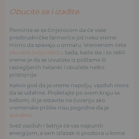
Obucite se i izađite
Pomirite se sa činjenicom da će vaše
predtrudničke farmerice još neko vreme
mirno da spavaju u ormaru. Vremenom ćete
povratiti svoju kilažu
. Sada, kada ste i to rešili
vreme je da se izvučete iz pidžame ili
rastegljenih helanki i obučete nešto
pristojnije.
Kakvo god da je vreme napolju, vazduh mora
da se udahne. Prošetajte po svom kraju sa
bebom, ili je ostavite na čuvanju ako
vremenske prilike nisu pogodne da je
izvedete
.
Svež vazduh i šetnja će vas napuniti
energijom, a sam izlazak iz prostora u kome