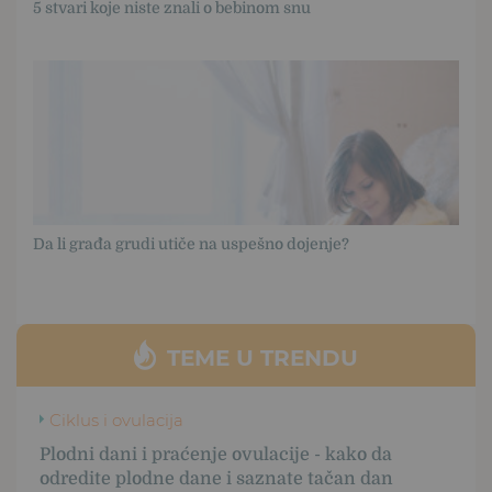
5 stvari koje niste znali o bebinom snu
Da li građa grudi utiče na uspešno dojenje?
TEME U TRENDU
Ciklus i ovulacija
Plodni dani i praćenje ovulacije - kako da
odredite plodne dane i saznate tačan dan