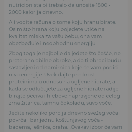
nutricionista bi trebalo da unosite 1800 -
2000 kalorija dnevno.
Ali vodite računa o tome koju hranu birate.
Osim što hrana koju pojedete utiče na
kvalitet mleka za vašu bebu, ona vam
obezbeđuje i neophodnu energiju.
Zbog toga je najbolje da jedete što češće, ne
preterano obilne obroke, a da ti obroci budu
sastavljeni od namirnica koje će vam podići
nivo energije. Uvek dajte prednost
proteinima u odnosu na ugljene hidrate, a
kada se odlučujete za ugljene hidrate radije
birajte peciva i hlebove napravjene od celog
zrna žitarica, tamnu čokoladu, suvo voće.
Jedite nekoliko porcija dnevno svežeg voća i
povrća i bar jednu koštunjavog voća -
badema, lešnika, oraha...Ovakav izbor će vam