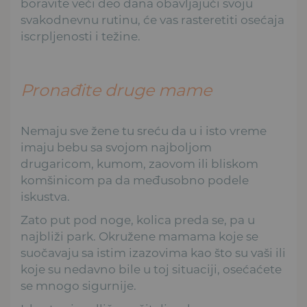
boravite veći deo dana obavljajući svoju
svakodnevnu rutinu, će vas rasteretiti osećaja
iscrpljenosti i težine.
Pronađite druge mame
Nemaju sve žene tu sreću da u i isto vreme
imaju bebu sa svojom najboljom
drugaricom, kumom, zaovom ili bliskom
komšinicom pa da međusobno podele
iskustva.
Zato put pod noge, kolica preda se, pa u
najbliži park. Okružene mamama koje se
suočavaju sa istim izazovima kao što su vaši ili
koje su nedavno bile u toj situaciji, osećaćete
se mnogo sigurnije.