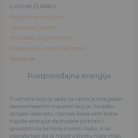
U OVOM ČLANKU:
Energija na usta ulazi
Obucite se i izađite
Pronađite druge mame
Odspavajte, a zatim dremnite
Smejte se
Postporođajna energija
Trudnoća koja je sada za vama je bila jedan
devetomesečni maraton koji je i te kako
iscrpeo vaše telo. I taman kada vam treba
najviše energije da budete pribrani i
sposobni da brinete o svom čedu, vi se
osećate kao da je nikad u životu niste imali