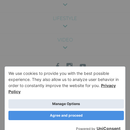
LIFESTYLE
VIDEO
Sadržaj na ovom sajtu je pružen u svrhu zabave i opšte informacije, i nije
namenjen kao medicinski, pravni ili profesionalni savet. Nismo odgovorni za
bilo kakve posledice koje mogu nastati usled korišćenja informacija sa sajta.
Za specifične savete vezane za zdravlje, ishranu, trudnoću ili bilo koje drugo
medicinsko pitanje, savetujemo da se konsultujete sa kvalifikovanim
stručnjakom. Za više informacija o sadržaju veb-sajta, i pravima i obavezama u
vezi sa istim, pročitajte naše
Uslove korišćenja
. Naš veb-sajt koristi kolačiće
kako bi sačuvao korisne informacije u vašem pretraživaču. Korišćenje ovog
veb-sajta podrazumeva vaš pristanak na upotrebu kolačića. Da saznate više o
upotrebi kolačića, pročitajte našu
Politiku privatnosti
.