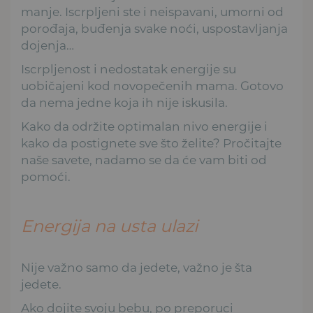
manje. Iscrpljeni ste i neispavani, umorni od
porođaja, buđenja svake noći, uspostavljanja
dojenja…
Iscrpljenost i nedostatak energije su
uobičajeni kod novopečenih mama. Gotovo
da nema jedne koja ih nije iskusila.
Kako da održite optimalan nivo energije i
kako da postignete sve što želite? Pročitajte
naše savete, nadamo se da će vam biti od
pomoći.
Energija na usta ulazi
Nije važno samo da jedete, važno je šta
jedete.
Ako dojite svoju bebu, po preporuci