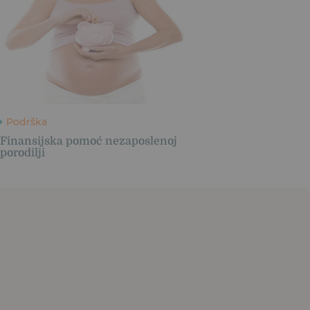
Podrška
Finansijska pomoć nezaposlenoj
porodilji