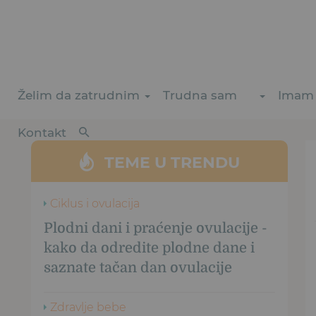
Želim da zatrudnim
Trudna sam
Imam 
Kontakt
TEME U TRENDU
Ciklus i ovulacija
Plodni dani i praćenje ovulacije -
kako da odredite plodne dane i
saznate tačan dan ovulacije
Zdravlje bebe