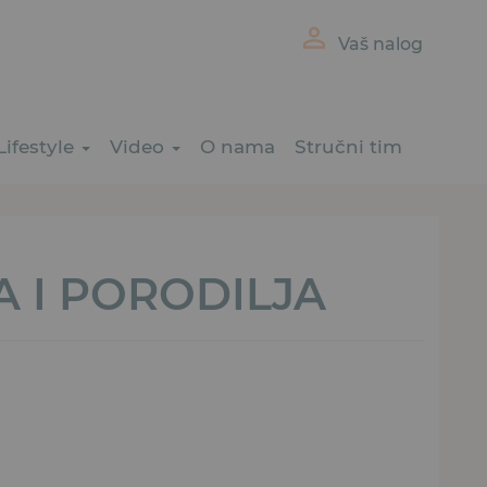
Vaš nalog
Lifestyle
Video
O nama
Stručni tim
 I PORODILJA