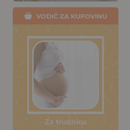
VODIČ ZA KUPOVINU
Za trudnicu