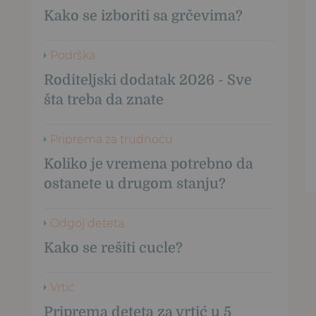
Kako se izboriti sa grčevima?
Podrška
Roditeljski dodatak 2026 - Sve
šta treba da znate
Priprema za trudnoću
Koliko je vremena potrebno da
ostanete u drugom stanju?
Odgoj deteta
Kako se rešiti cucle?
Vrtić
Priprema deteta za vrtić u 5