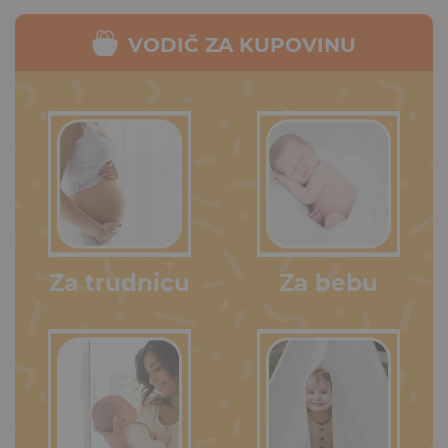
VODIČ ZA KUPOVINU
Za trudnicu
Za bebu