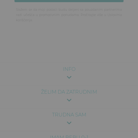
Slažem se da moji podaci budu deljeni sa pouzdanim partnerima
radi učešća u promotivnim ponudama. Pročitajte više u
Uslovima
korišćenja
.
INFO
ŽELIM DA ZATRUDNIM
TRUDNA SAM
IMAM BEBU 0-1