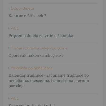
Odgoj deteta
Kako se rešiti cucle?
Vrtić
Priprema deteta za vrtić u 5 koraka
Forma i zdravlje nakon porođaja
Oporavak nakon carskog reza
Trudnoća po nedeljama
Kalendar trudnoće - računanje trudnoće po
nedeljama, mesecima, trimestrima i termin
porođaja
Vrtić
Kako odabrati pravi vrtić