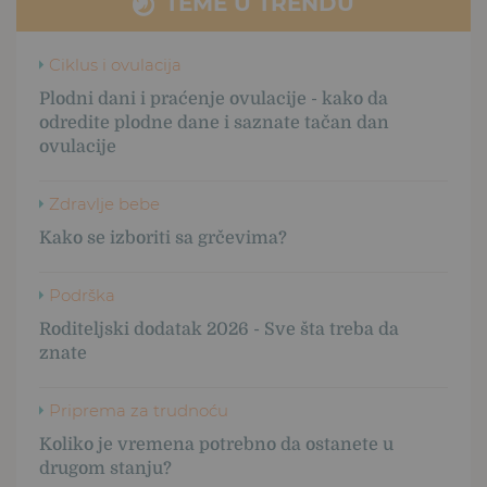
TEME U TRENDU
Ciklus i ovulacija
Plodni dani i praćenje ovulacije - kako da
odredite plodne dane i saznate tačan dan
ovulacije
Zdravlje bebe
Kako se izboriti sa grčevima?
Podrška
Roditeljski dodatak 2026 - Sve šta treba da
znate
Priprema za trudnoću
Koliko je vremena potrebno da ostanete u
drugom stanju?