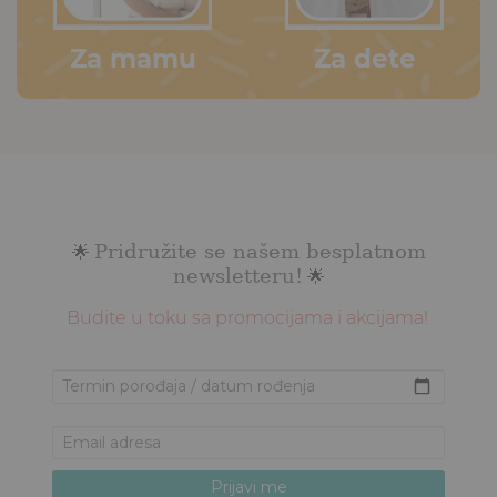
Za mamu
Za dete
Pridružite se našem besplatnom
🌟
newsletteru!
🌟
Budite u toku sa promocijama i akcijama!