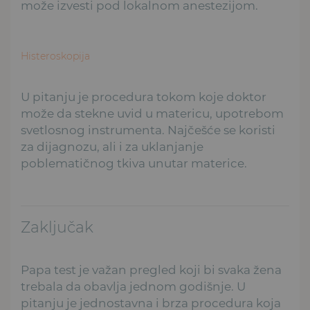
može izvesti pod lokalnom anestezijom.
Histeroskopija
U pitanju je procedura tokom koje doktor
može da stekne uvid u matericu, upotrebom
svetlosnog instrumenta. Najčešće se koristi
za dijagnozu, ali i za uklanjanje
poblematičnog tkiva unutar materice.
Zaključak
Papa test je važan pregled koji bi svaka žena
trebala da obavlja jednom godišnje. U
pitanju je jednostavna i brza procedura koja