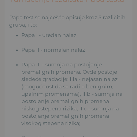
Papa test se najčešće opisuje kroz 5 različitih
grupa, i to:
Papa I - uredan nalaz
Papa II - normalan nalaz
Papa III - sumnja na postojanje
premalignih promena. Ovde postoje
sledeće gradacije: IIIa - nejasan nalaz
(mogućnost da se radi o benignim,
upalnim promenama), IIIb - sumnja na
postojanje premalignih promena
niskog stepena rizika; IIIc - sumnja na
postojanje premalignih promena
visokog stepena rizika;