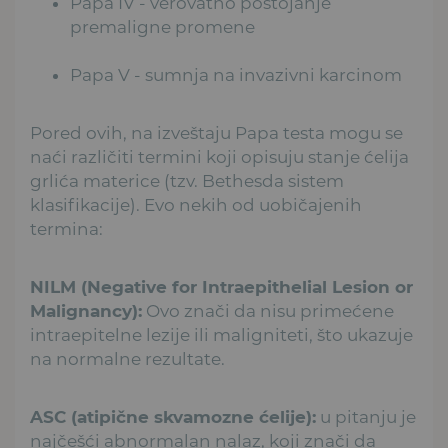
Papa IV - verovatno postojanje
premaligne promene
Papa V - sumnja na invazivni karcinom
Pored ovih, na izveštaju Papa testa mogu se
naći različiti termini koji opisuju stanje ćelija
grlića materice (tzv. Bethesda sistem
klasifikacije). Evo nekih od uobičajenih
termina:
NILM (Negative for Intraepithelial Lesion or
Malignancy):
Ovo znači da nisu primećene
intraepitelne lezije ili maligniteti, što ukazuje
na normalne rezultate.
ASC (atipične skvamozne ćelije):
u pitanju je
najčešći abnormalan nalaz, koji znači da