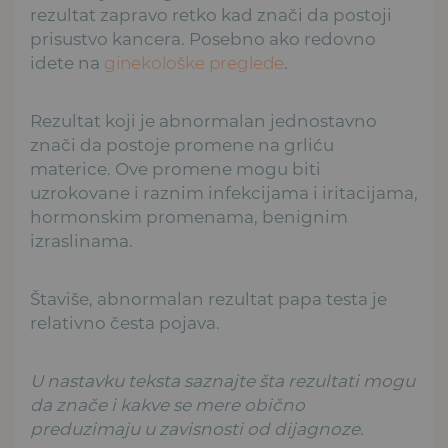
rezultat zapravo retko kad znači da postoji
prisustvo kancera. Posebno ako redovno
idete na
ginekološke preglede
.
Rezultat koji je abnormalan jednostavno
znači da postoje promene na grliću
materice. Ove promene mogu biti
uzrokovane i raznim infekcijama i iritacijama,
hormonskim promenama, benignim
izraslinama.
Štaviše, abnormalan rezultat papa testa je
relativno česta pojava.
U nastavku teksta saznajte šta rezultati mogu
da znače i kakve se mere obično
preduzimaju u zavisnosti od dijagnoze.