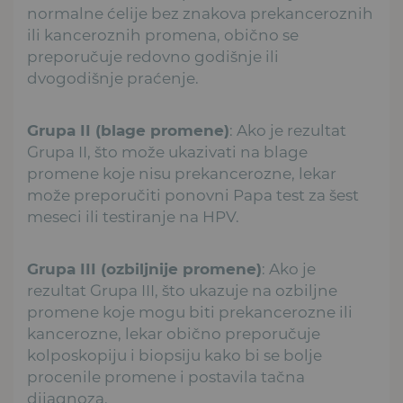
normalne ćelije bez znakova prekanceroznih
ili kanceroznih promena, obično se
preporučuje redovno godišnje ili
dvogodišnje praćenje.
Grupa II (blage promene)
: Ako je rezultat
Grupa II, što može ukazivati na blage
promene koje nisu prekancerozne, lekar
može preporučiti ponovni Papa test za šest
meseci ili testiranje na HPV.
Grupa III (ozbiljnije promene)
: Ako je
rezultat Grupa III, što ukazuje na ozbiljne
promene koje mogu biti prekancerozne ili
kancerozne, lekar obično preporučuje
kolposkopiju i biopsiju kako bi se bolje
procenile promene i postavila tačna
dijagnoza.