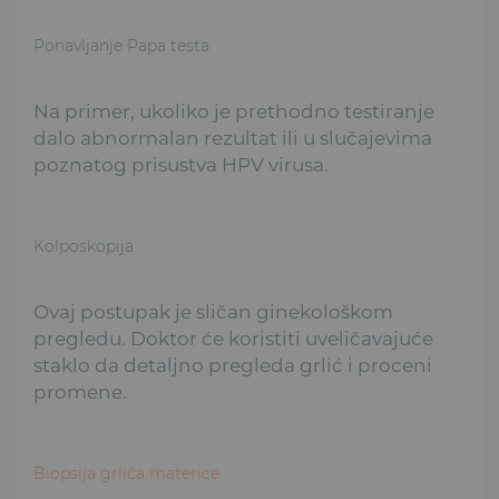
Ponavljanje Papa testa
Na primer, ukoliko je prethodno testiranje
dalo abnormalan rezultat ili u slučajevima
poznatog prisustva HPV virusa.
Kolposkopija
Ovaj postupak je sličan ginekološkom
pregledu. Doktor će koristiti uveličavajuće
staklo da detaljno pregleda grlić i proceni
promene.
Biopsija grlića materice