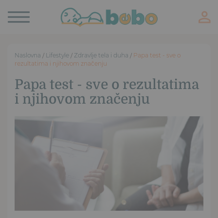
Toggle
navigation
Naslovna
/
Lifestyle
/
Zdravlje tela i duha
/
Papa test - sve o
rezultatima i njihovom značenju
Papa test - sve o rezultatima
i njihovom značenju