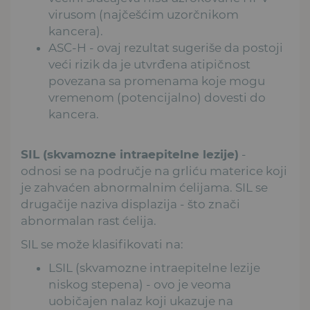
virusom (najčešćim uzorčnikom
kancera).
ASC-H - ovaj rezultat sugeriše da postoji
veći rizik da je utvrđena atipičnost
povezana sa promenama koje mogu
vremenom (potencijalno) dovesti do
kancera.
SIL (skvamozne intraepitelne lezije)
-
odnosi se na područje na grliću materice koji
je zahvaćen abnormalnim ćelijama. SIL se
drugačije naziva displazija - što znači
abnormalan rast ćelija.
SIL se može klasifikovati na:
LSIL (skvamozne intraepitelne lezije
niskog stepena) - ovo je veoma
uobičajen nalaz koji ukazuje na