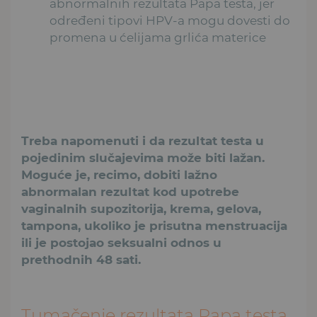
abnormalnih rezultata Papa testa, jer
određeni tipovi HPV-a mogu dovesti do
promena u ćelijama grlića materice
Treba napomenuti i da rezultat testa u
pojedinim slučajevima može biti lažan.
Moguće je, recimo, dobiti lažno
abnormalan rezultat kod upotrebe
vaginalnih supozitorija, krema, gelova,
tampona, ukoliko je prisutna menstruacija
ili je postojao seksualni odnos u
prethodnih 48 sati.
Tumačenje rezultata Papa testa