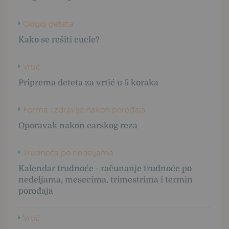
Odgoj deteta
Kako se rešiti cucle?
Vrtić
Priprema deteta za vrtić u 5 koraka
Forma i zdravlje nakon porođaja
Oporavak nakon carskog reza
Trudnoća po nedeljama
Kalendar trudnoće - računanje trudnoće po
nedeljama, mesecima, trimestrima i termin
porođaja
Vrtić