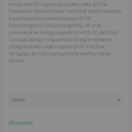
može otkriti najranije znake raka grlića
materice. Abnormalan rezultat može ukazati
na prisustvo prekancerogenih ili
kancerogenih ćelija na grliću, ali ove
promene se mogu uspešno lečiti ili ukloniti.
Upravo zbog mogućnosti blagovremene
dijagnostike i više raspoloživih načina
terapije, do razvoja kancera veoma retko
dolazi.
Izvori:
#Pregledi