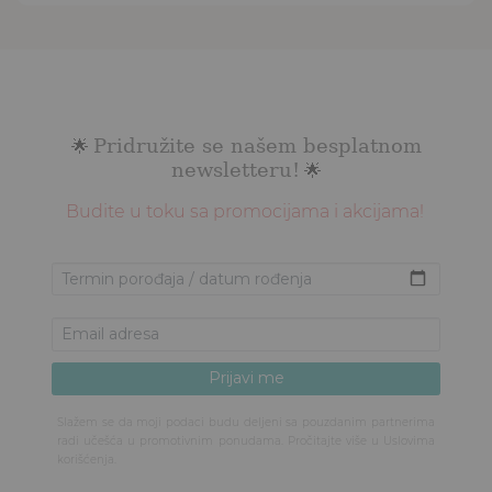
Pridružite se našem besplatnom
🌟
newsletteru!
🌟
Budite u toku sa promocijama i akcijama!
Slažem se da moji podaci budu deljeni sa pouzdanim partnerima
radi učešća u promotivnim ponudama. Pročitajte više u
Uslovima
korišćenja
.