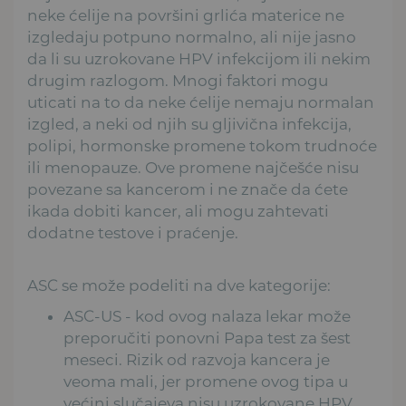
neke ćelije na površini grlića materice ne
izgledaju potpuno normalno, ali nije jasno
da li su uzrokovane HPV infekcijom ili nekim
drugim razlogom. Mnogi faktori mogu
uticati na to da neke ćelije nemaju normalan
izgled, a neki od njih su gljivična infekcija,
polipi, hormonske promene tokom trudnoće
ili menopauze. Ove promene najčešće nisu
povezane sa kancerom i ne znače da ćete
ikada dobiti kancer, ali mogu zahtevati
dodatne testove i praćenje.
ASC se može podeliti na dve kategorije:
ASC-US - kod ovog nalaza lekar može
preporučiti ponovni Papa test za šest
meseci. Rizik od razvoja kancera je
veoma mali, jer promene ovog tipa u
većini slučajeva nisu uzrokovane HPV