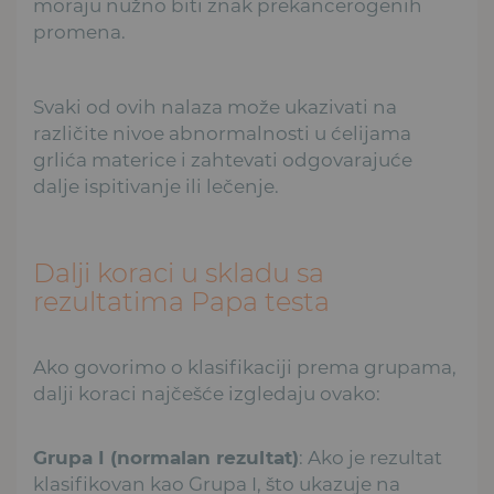
moraju nužno biti znak prekancerogenih
promena.
Svaki od ovih nalaza može ukazivati na
različite nivoe abnormalnosti u ćelijama
grlića materice i zahtevati odgovarajuće
dalje ispitivanje ili lečenje.
Dalji koraci u skladu sa
rezultatima Papa testa
Ako govorimo o klasifikaciji prema grupama,
dalji koraci najčešće izgledaju ovako:
Grupa I (normalan rezultat)
: Ako je rezultat
klasifikovan kao Grupa I, što ukazuje na