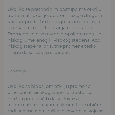
Ukoliko se prethodnim postupcima otkriju
abnormalne ćelije, doktor može, u drugom
koraku, predložiti biopsiju - uzimanje malog
uzorka tkiva radi testiranja u laboratoriji.
Promene koje se utvrde biopsijom mogu biti
niskog, umerenog ili visokog stepena. Kod
niskog stepena, prisutne promene teško
mogu da se razviju u kancer.
Konizacija
Ukoliko se biopsijom otkriju promene
umerene ili visokog stepena, doktor će
možda preporučiti da se tkivo sa
abnormalnim ćelijama ukloni. To se obično
radi kao mala hiruruška intervencija, koja se