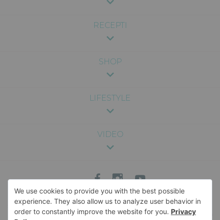
RECEPTI
SHOP
LIFESTYLE
VIDEO
Sadržaj na ovom sajtu je pružen u svrhu zabave i opšte informacije, i nije
namenjen kao medicinski, pravni ili profesionalni savet. Nismo odgovorni za