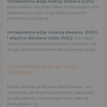
Intraepitelna lezija niskog stepena (LSIL):
Kod ovakvih rezultata
lekar može preporučiti
kolposkopiju kako bi se bolje procenile
promene u ćelijama.
Intraepitelna lezija visokog stepena (HSIL)
i atipične žlezdane ćelije (AGC)
: Ovi nalazi
obično zahtevaju kolposkopiju i biopsiju, ali i
druge dodatne testove radi dalje evaluacije.
Intervencije koje se mogu
zahtevati
Dakle, ukoliko je rezultat abnormalan, a u
zavisnosti od stepena ozbiljnosti, kao dalje
korake doktor može preporučiti neki od
postupaka, i to: