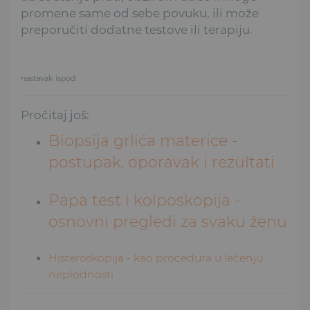
promene same od sebe povuku, ili može
preporučiti dodatne testove ili terapiju.
nastavak ispod
Pročitaj još:
Biopsija grlića materice -
postupak, oporavak i rezultati
Papa test i kolposkopija -
osnovni pregledi za svaku ženu
Histeroskopija - kao procedura u lečenju
neplodnosti