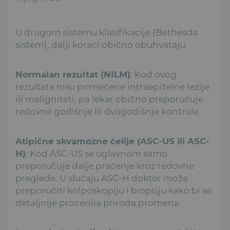
U drugom sistemu klasifikacije (Bethesda
sistem), dalji koraci obično obuhvataju:
Normalan rezultat (NILM)
: Kod ovog
rezultata nisu primećene intraepitelne lezije
ili maligniteti, pa lekar obično preporučuje
redovne godišnje ili dvogodišnje kontrole.
Atipične skvamozne ćelije (ASC-US ili ASC-
H)
: Kod ASC-US se uglavnom samo
preporučuje dalje praćenje kroz redovne
preglede. U slučaju ASC-H doktor može
preporučiti kolposkopiju i biopsiju kako bi se
detaljnije procenila priroda promena.