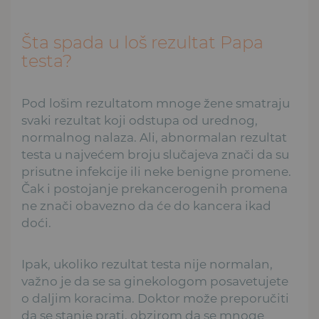
Šta spada u loš rezultat Papa
testa?
Pod lošim rezultatom mnoge žene smatraju
svaki rezultat koji odstupa od urednog,
normalnog nalaza. Ali, abnormalan rezultat
testa u najvećem broju slučajeva znači da su
prisutne infekcije ili neke benigne promene.
Čak i postojanje prekancerogenih promena
ne znači obavezno da će do kancera ikad
doći.
Ipak, ukoliko rezultat testa nije normalan,
važno je da se sa ginekologom posavetujete
o daljim koracima. Doktor može preporučiti
da se stanje prati, obzirom da se mnoge