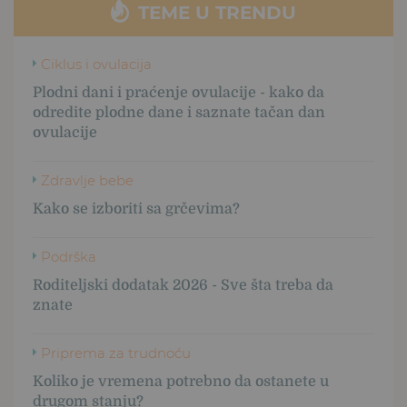
TEME U TRENDU
Ciklus i ovulacija
Plodni dani i praćenje ovulacije - kako da
odredite plodne dane i saznate tačan dan
ovulacije
Zdravlje bebe
Kako se izboriti sa grčevima?
Podrška
Roditeljski dodatak 2026 - Sve šta treba da
znate
Priprema za trudnoću
Koliko je vremena potrebno da ostanete u
drugom stanju?