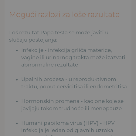
Mogući razlozi za loše razultate
Loš rezultat Papa testa se može javiti u
slučaju postojanja:
Infekcije - infekcija grlića materice,
vagine ili urinarnog trakta može izazvati
abnormalne rezultate
Upalnih procesa - u reproduktivnom
traktu, poput cervicitisa ili endometritisa
Hormonskih promena - kao one koje se
javljaju tokom trudnoće ili menopauze
Humani papiloma virus (HPV) - HPV
infekcija je jedan od glavnih uzroka