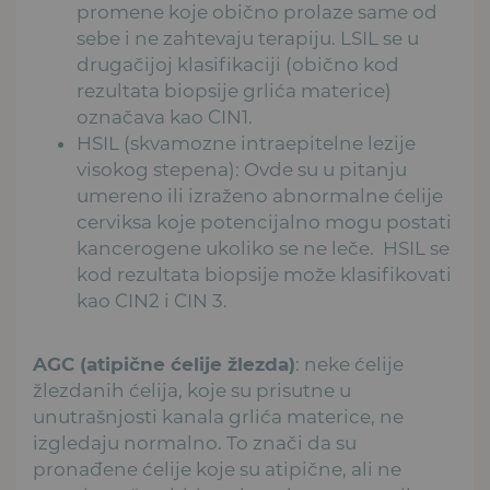
promene koje obično prolaze same od
sebe i ne zahtevaju terapiju. LSIL se u
drugačijoj klasifikaciji (obično kod
rezultata biopsije grlića materice)
označava kao CIN1.
HSIL (skvamozne intraepitelne lezije
visokog stepena): Ovde su u pitanju
umereno ili izraženo abnormalne ćelije
cerviksa koje potencijalno mogu postati
kancerogene ukoliko se ne leče. HSIL se
kod rezultata biopsije može klasifikovati
kao CIN2 i CIN 3.
AGC (atipične ćelije žlezda)
: neke ćelije
žlezdanih ćelija, koje su prisutne u
unutrašnjosti kanala grlića materice, ne
izgledaju normalno. To znači da su
pronađene ćelije koje su atipične, ali ne