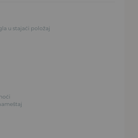
la u stajaći položaj
omoći
 nameštaj