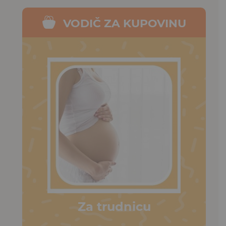
VODIČ ZA KUPOVINU
Za trudnicu