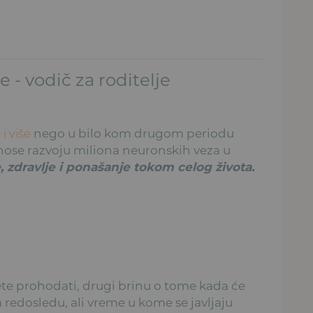
 - vodič za roditelje
i više
nego u bilo kom drugom periodu
nose razvoju miliona neuronskih veza u
, zdravlje i ponašanje tokom celog života.
ete prohodati, drugi brinu o tome kada će
m redosledu, ali vreme u kome se javljaju