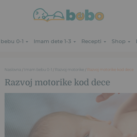
bebu 0-1
Imam dete 1-3
Recepti
Shop
Naslovna
/
Imam bebu 0-1
/
Razvoj motorike
/
Razvoj motorike kod dece
Razvoj motorike kod dece