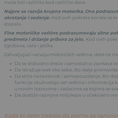
može biti različito kod različite dece.
Najpre se razvija krupna motorika.
Ona podrazume
okretanje i sedenje.
Kod ovih pokreta koriste se kru
stopala.
Fine motoričke veštine podrazumevaju sitne pok
predmeta i držanje pribora za jelo.
Kod ovih pokreta
zglobova, usta i jezika.
Zahvaljujući razvoju motoričkih veština, dete će mo
Da se slobodno kreće i samostalno završava 
Da istražuje svet oko sebe, što dalje promoviše
Da stiče nezavisnost i samopouzdanje, što dalj
funkcije obuhvataju set veština i informacija 
u novim izazovima i zadacima sa kojima se s
Da dostiže razvojne miljokaze u očekivano vr
Kada bi dete trebalo da počne sa razvoj