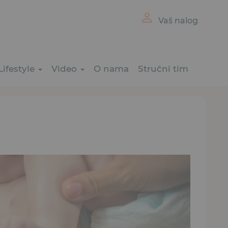
Vaš nalog
Lifestyle
Video
O nama
Stručni tim