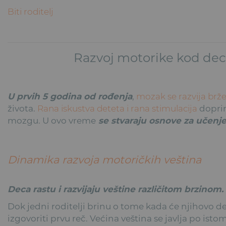
Biti roditelj
Razvoj motorike kod dece
U prvih 5 godina od rođenja
,
mozak se razvija brže 
života.
Rana iskustva deteta i rana stimulacija
dopri
mozgu. U ovo vreme
se stvaraju osnove za učenje
Dinamika razvoja motoričkih veština
Deca rastu i razvijaju veštine različitom brzinom.
Dok jedni roditelji brinu o tome kada će njihovo d
izgovoriti prvu reč. Većina veština se javlja po isto