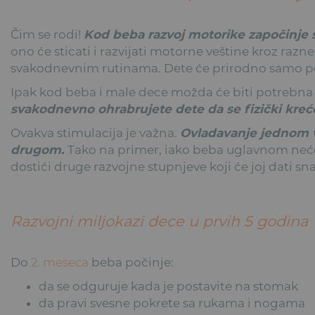
Čim se rodi!
Kod beba razvoj motorike započinje 
ono će sticati i razvijati motorne veštine kroz razne
svakodnevnim rutinama. Dete će prirodno samo p
Ipak kod beba i male dece možda će biti potrebna
svakodnevno ohrabrujete dete da se fizički kreće 
Ovakva stimulacija je važna.
Ovladavanje jednom v
drugom.
Tako na primer, iako beba uglavnom neće
dostići druge razvojne stupnjeve koji će joj dati sn
Razvojni miljokazi dece u prvih 5 godina
Do
2. meseca
beba počinje:
da se odguruje kada je postavite na stomak
da pravi svesne pokrete sa rukama i nogama