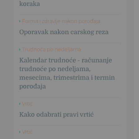
koraka
Forma i zdravlje nakon porođaja
Oporavak nakon carskog reza
Trudnoća po nedeljama
Kalendar trudnoće - računanje
trudnoće po nedeljama,
mesecima, trimestrima i termin
porođaja
Vrtić
Kako odabrati pravi vrtić
Vrtić