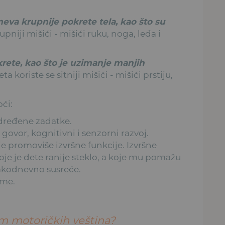
va krupnije pokrete tela, kao što su
pniji mišići - mišići ruku, noga, leđa i
rete, kao što je uzimanje manjih
 koriste se sitniji mišići - mišići prstiju,
ći:
određene zadatke.
 govor, kognitivni i senzorni razvoj.
e promoviše izvršne funkcije. Izvršne
koje je dete ranije steklo, a koje mu pomažu
vakodnevno susreće.
eme.
em motoričkih veština?