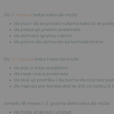
Do
9. meseca
beba treba da može:
da puzi i da se povlači rukama kako bi se podig
da pokazuje prstom predmete
da dohvata igračku rukom
da počne da uzima sitnije komade hrane
Do
12. meseca
beba treba da može:
da pije iz šolje sa pipkom
da trese i baca predmete
da stoji uz podršku i da počne da stoji bez p
da napravi par koraka dok se drži za osobu ili
Između 18 meseci i 2. godine dete treba da može:
da hoda unapred i unazad