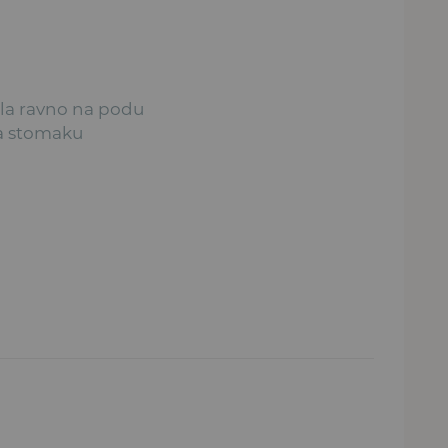
ala ravno na podu
na stomaku