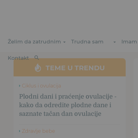
Želim da zatrudnim
Trudna sam
Imam 
Kontakt
TEME U TRENDU
Ciklus i ovulacija
Plodni dani i praćenje ovulacije -
kako da odredite plodne dane i
saznate tačan dan ovulacije
Zdravlje bebe