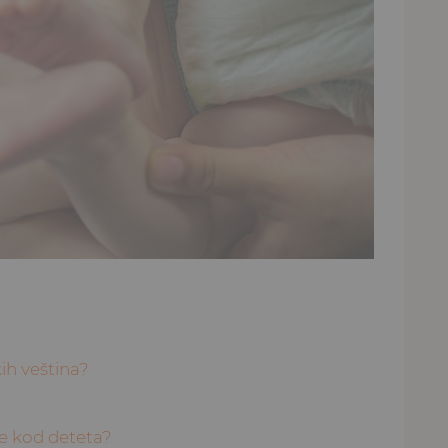
ih veština?
e kod deteta?