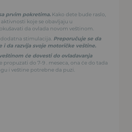
sa prvim pokretima.
Kako dete bude raslo,
 aktivnosti koje se obavljaju u
okušavati da ovlada novom veštinom.
 dodatna stimulacija.
Preporučuje se da
i da razvija svoje motoričke veštine.
eštinom će dovesti do ovladavanja
 propuzati do 7-9 . meseca, ona će do tada
agu i veštine potrebne da puzi.