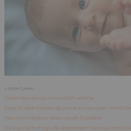
U OVOM ČLANKU:
Dinamika razvoja motoričkih veština
Kada bi dete trebalo da počne sa razvojem motoričk
Razvojni miljokazi dece u prvih 5 godina
Na koji način mogu da doprinesem razvoju motorik