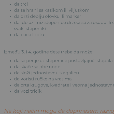
da trči
da se hrani sa kašikom ili viljuškom
da drži deblju olovku ili marker
da ide uz i niz stepenice držeći se za osobu il
svaki stepenik)
da baca loptu
Između 3. i 4. godine dete treba da može:
da se penje uz stepenice postavljajući stopal
da skače sa obe noge
da složi jednostavnu slagalicu
da koristi ručke na vratima
da crta krugove, kvadrate i veoma jednostavne
da vozi tricikl
Na koji način mogu da doprinesem razvo