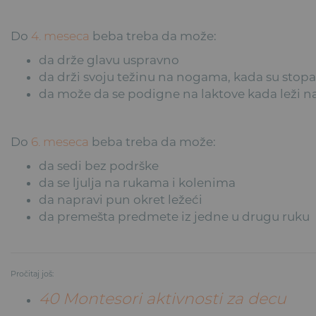
Do
4. meseca
beba treba da može:
da drže glavu uspravno
da drži svoju težinu na nogama, kada su stop
da može da se podigne na laktove kada leži 
Do
6. meseca
beba treba da može:
da sedi bez podrške
da se ljulja na rukama i kolenima
da napravi pun okret ležeći
da premešta predmete iz jedne u drugu ruku
Pročitaj još:
40 Montesori aktivnosti za decu