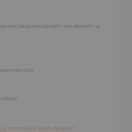
i ogradu (sa postavljanjem oba stopala na
a nazimenično
 likove
ju motorike kod deteta?