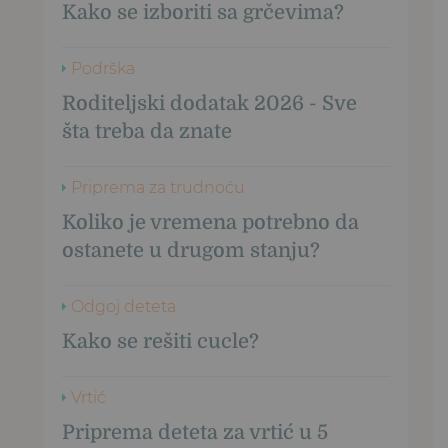
Kako se izboriti sa grčevima?
Podrška
Roditeljski dodatak 2026 - Sve
šta treba da znate
Priprema za trudnoću
Koliko je vremena potrebno da
ostanete u drugom stanju?
Odgoj deteta
Kako se rešiti cucle?
Vrtić
Priprema deteta za vrtić u 5