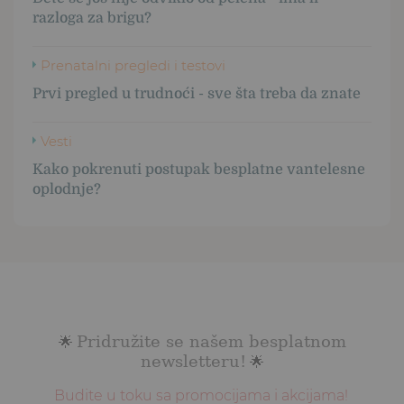
razloga za brigu?
Prenatalni pregledi i testovi
Prvi pregled u trudnoći - sve šta treba da znate
Vesti
Kako pokrenuti postupak besplatne vantelesne
oplodnje?
Pridružite se našem besplatnom
🌟
newsletteru!
🌟
Budite u toku sa promocijama i akcijama!