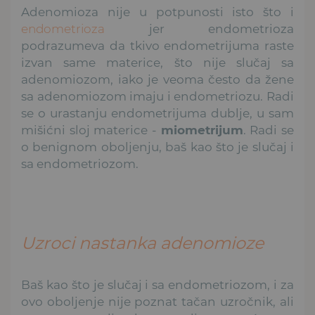
Adenomioza nije u potpunosti isto što i
endometrioza
jer endometrioza
podrazumeva da tkivo endometrijuma raste
izvan same materice, što nije slučaj sa
adenomiozom, iako je veoma često da žene
sa adenomiozom imaju i endometriozu. Radi
se o urastanju endometrijuma dublje, u sam
mišićni sloj materice -
miometrijum
. Radi se
o benignom oboljenju, baš kao što je slučaj i
sa endometriozom.
Uzroci nastanka adenomioze
Baš kao što je slučaj i sa endometriozom, i za
ovo oboljenje nije poznat tačan uzročnik, ali