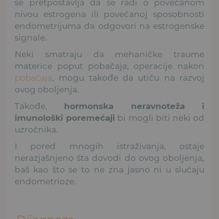
se pretpostavlja da se radi o povećanom
nivou estrogena ili povećanoj sposobnosti
endometrijuma da odgovori na estrogenske
signale.
Neki smatraju da mehaničke traume
materice poput pobačaja, operacije nakon
pobačaja
, mogu takođe da utiču na razvoj
ovog oboljenja.
Takođe,
hormonska neravnoteža i
imunološki poremećaji
bi mogli biti neki od
uzročnika.
I pored mnogih istraživanja, ostaje
nerazjašnjeno šta dovodi do ovog oboljenja,
baš kao što se to ne zna jasno ni u slučaju
endometrioze.