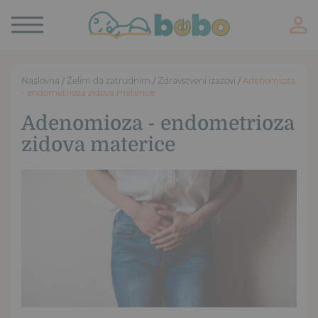
Toggle
navigation
Naslovna
/
Želim da zatrudnim
/
Zdravstveni izazovi
/
Adenomioza
- endometrioza zidova materice
Adenomioza - endometrioza
zidova materice