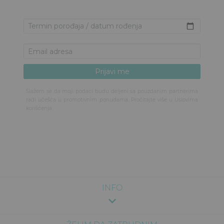
Slažem se da moji podaci budu deljeni sa pouzdanim partnerima
radi učešća u promotivnim ponudama. Pročitajte više u
Uslovima
korišćenja
.
INFO