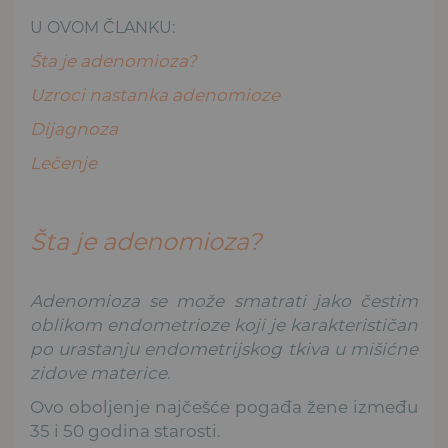
U OVOM ČLANKU:
Šta je adenomioza?
Uzroci nastanka adenomioze
Dijagnoza
Lečenje
Šta je adenomioza?
Adenomioza se može smatrati jako čestim
oblikom endometrioze koji je karakterističan
po urastanju endometrijskog tkiva u mišićne
zidove materice.
Ovo oboljenje najčešće pogađa žene između
35 i 50 godina starosti.