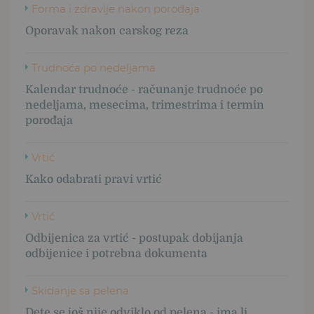
Forma i zdravlje nakon porođaja
Oporavak nakon carskog reza
Trudnoća po nedeljama
Kalendar trudnoće - računanje trudnoće po
nedeljama, mesecima, trimestrima i termin
porođaja
Vrtić
Kako odabrati pravi vrtić
Vrtić
Odbijenica za vrtić - postupak dobijanja
odbijenice i potrebna dokumenta
Skidanje sa pelena
Dete se još nije odviklo od pelena - ima li