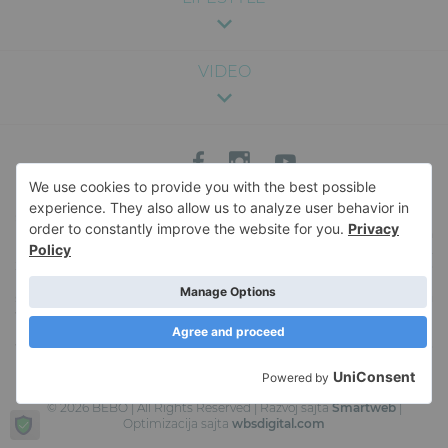
VIDEO
Sadržaj na ovom sajtu je pružen u svrhu zabave i opšte informacije, i nije
namenjen kao medicinski, pravni ili profesionalni savet. Nismo odgovorni za
bilo kakve posledice koje mogu nastati usled korišćenja informacija sa sajta.
Za specifične savete vezane za zdravlje, ishranu, trudnoću ili bilo koje drugo
medicinsko pitanje, savetujemo da se konsultujete sa kvalifikovanim
stručnjakom. Za više informacija o sadržaju veb-sajta, i pravima i obavezama u
vezi sa istim, pročitajte naše
Uslove korišćenja
. Naš veb-sajt koristi kolačiće
kako bi sačuvao korisne informacije u vašem pretraživaču. Korišćenje ovog
veb-sajta podrazumeva vaš pristanak na upotrebu kolačića. Da saznate više o
upotrebi kolačića, pročitajte našu
Politiku privatnosti
.
© 2026 BEBO | All Rights Reserved | Razvoj sajta
Smartweb
|
Optimizacija sajta
wbsdigital.com