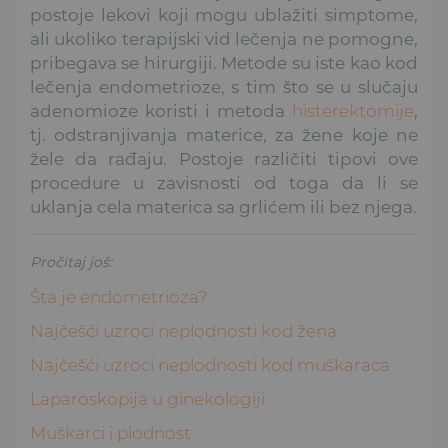
postoje lekovi koji mogu ublažiti simptome,
ali ukoliko terapijski vid lečenja ne pomogne,
pribegava se hirurgiji. Metode su iste kao kod
lečenja endometrioze, s tim što se u slučaju
adenomioze koristi i metoda
histerektomije
,
tj. odstranjivanja materice, za žene koje ne
žele da rađaju. Postoje različiti tipovi ove
procedure u zavisnosti od toga da li se
uklanja cela materica sa grlićem ili bez njega.
Pročitaj još:
Šta je endometrioza?
Najčešći uzroci neplodnosti kod žena
Najčešći uzroci neplodnosti kod muškaraca
Laparoskopija u ginekologiji
Muškarci i plodnost