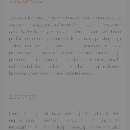
Dijagnoza
Za razliku od endometrioze, adenomioza se
može dijagnostifikovati na osnovu
ginekološkog pregleda.
Ono što se tom
prilikom može primetiti kao znak postojanja
adenomioze je uvećana materica bez
prisustva mioma, asimetrično povećanje
prednjeg ili zadnjeg zida materice, male
miometrijske ciste, slabo ograničene
heterogene zone u miometrijumu.
Lečenje
Ono što je dobra vest jeste da bolest
uglavnom nestaje nakon menopauze.
Međutim, za žene koje osećaju teže tegobe