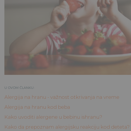
U OVOM ČLANKU:
Alergija na hranu - važnost otkrivanja na vreme
Alergija na hranu kod beba
Kako uvoditi alergene u bebinu ishranu?
Kako da prepoznam alergijsku reakciju kod deteta?