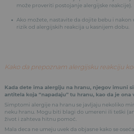
može proveriti postojanje alergijske reakcije).
Ako možete, nastavite da dojite bebu i nakon
rizik od alergijskih reakcija u kasnijem dobu.
Kako da prepoznam alergijsku reakciju ko
Kada dete ima alergiju na hranu, njegov imuni s
antitela koja “napadaju” tu hranu, kao da je ona v
Simptomi alergije na hranu se javljaju nekoliko min
neku hranu. Mogu biti blagi do umereni ili teški (an
život i zahteva hitnu pomoć.
Mala deca ne umeju uvek da objasne kako se osećaj