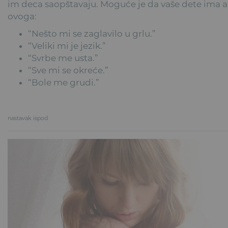
im deca saopštavaju. Moguće je da vaše dete ima al
ovoga:
“Nešto mi se zaglavilo u grlu.”
“Veliki mi je jezik.”
“Svrbe me usta.”
“Sve mi se okreće.”
“Bole me grudi.”
nastavak ispod