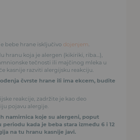
e bebe hrane isključivo
dojenjem
.
u hranu koja je alergen (kikiriki, riba…),
amnionske tečnosti ili majčinog mleka u
asnije razviti alergijsku reakciju.
vođenja čvrste hrane ili ima ekcem, budite
jske reakcije, zadržite je kao deo
iju pojavu alergije.
h namirnica koje su alergeni, poput
u u periodu kada je beba stara između 6 i 12
ja na tu hranu kasnije javi.