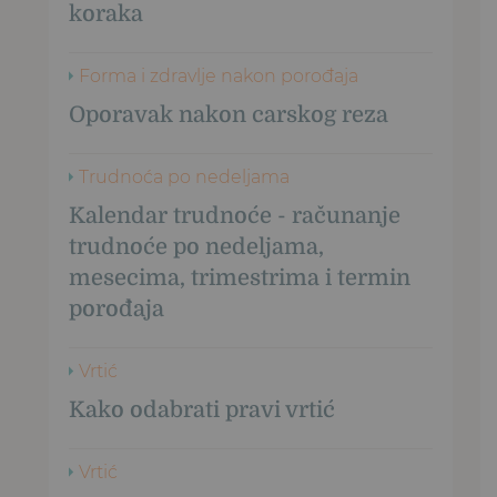
koraka
Forma i zdravlje nakon porođaja
Oporavak nakon carskog reza
Trudnoća po nedeljama
Kalendar trudnoće - računanje
trudnoće po nedeljama,
mesecima, trimestrima i termin
porođaja
Vrtić
Kako odabrati pravi vrtić
Vrtić