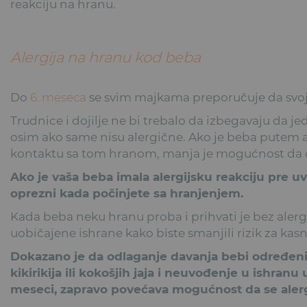
reakciju na hranu.
Alergija na hranu kod beba
Do
6. meseca
se svim majkama preporučuje da svoj
Trudnice i dojilje ne bi trebalo da izbegavaju da jed
osim ako same nisu alergične. Ako je beba putem 
kontaktu sa tom hranom, manja je mogućnost da će k
Ako je vaša beba imala alergijsku reakciju pre u
oprezni kada počinjete sa hranjenjem.
Kada beba neku hranu proba i prihvati je bez alergi
uobičajene ishrane kako biste smanjili rizik za kasn
Dokazano je da odlaganje davanja bebi određeni
kikirikija ili kokošjih jaja i neuvođenje u ishran
meseci, zapravo povećava mogućnost da se alergi