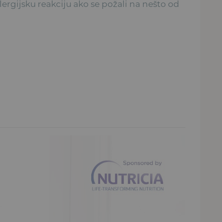
ergijsku reakciju ako se požali na nešto od