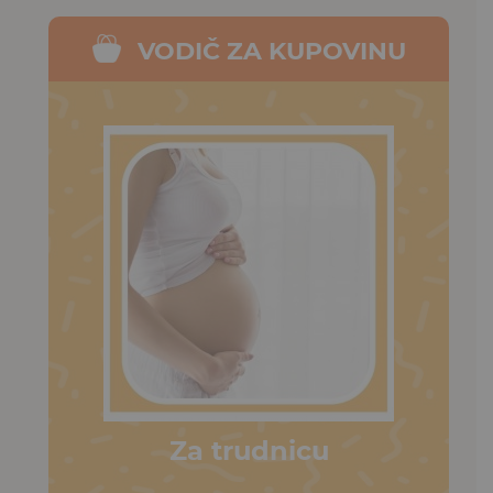
VODIČ ZA KUPOVINU
Za trudnicu