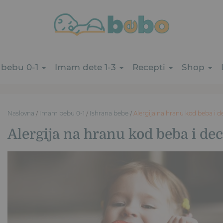
bebu 0-1
Imam dete 1-3
Recepti
Shop
Naslovna
/
Imam bebu 0-1
/
Ishrana bebe
/
Alergija na hranu kod beba i d
Alergija na hranu kod beba i de