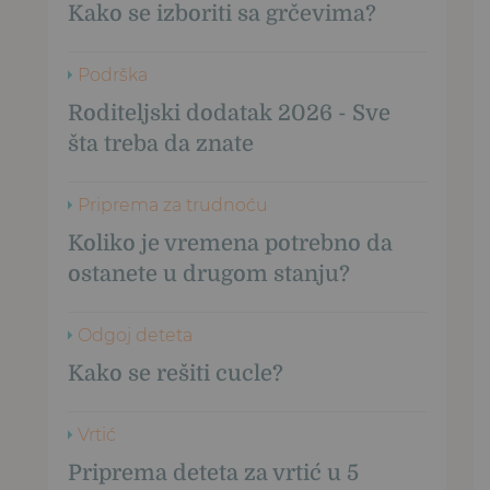
Kako se izboriti sa grčevima?
Podrška
Roditeljski dodatak 2026 - Sve
šta treba da znate
Priprema za trudnoću
Koliko je vremena potrebno da
ostanete u drugom stanju?
Odgoj deteta
Kako se rešiti cucle?
Vrtić
Priprema deteta za vrtić u 5