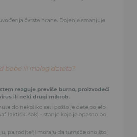
 uvođenja čvrste hrane. Dojenje smanjuje
d bebe ili malog deteta?
istem reaguje previše burno, proizvodeći
irus ili neki drugi mikrob.
uta do nekoliko sati pošto je dete pojelo
afilaktički šok) - stanje koje je opasno po
u, pa roditelji moraju da tumače ono što