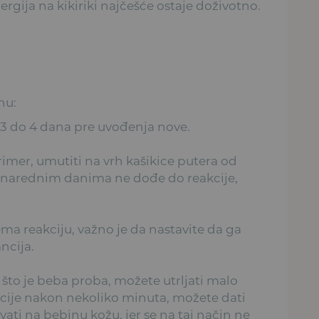
lergija na kikiriki najčešće ostaje doživotno.
anu:
 3 do 4 dana pre uvođenja nove.
imer, umutiti na vrh kašikice putera od
 u narednim danima ne dođe do reakcije,
a reakciju, važno je da nastavite da ga
ancija.
 što je beba proba, možete utrljati malo
cije nakon nekoliko minuta, možete dati
vati na bebinu kožu, jer se na taj način ne