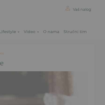
Vaš nalog
Lifestyle
Video
O nama
Stručni tim
ece
ce