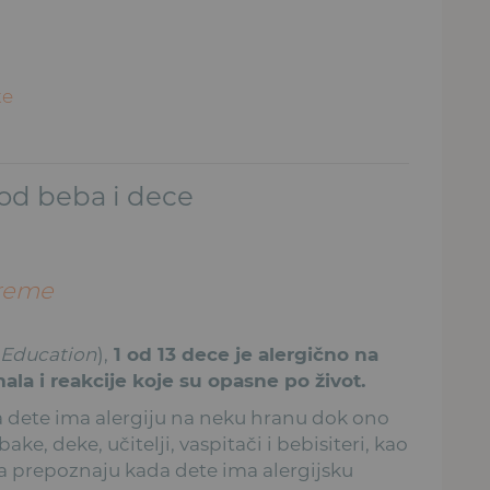
te
kod beba i dece
vreme
 Education
),
1 od 13 dece je alergično na
la i reakcije koje su opasne po život.
da dete ima alergiju na neku hranu dok ono
bake, deke, učitelji, vaspitači i bebisiteri, kao
da prepoznaju kada dete ima alergijsku