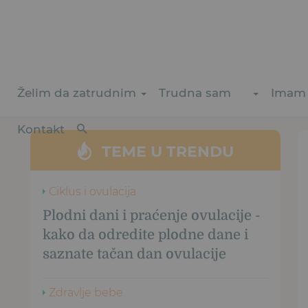
Želim da zatrudnim
Trudna sam
Imam 
Kontakt
TEME U TRENDU
Ciklus i ovulacija
Plodni dani i praćenje ovulacije -
kako da odredite plodne dane i
saznate tačan dan ovulacije
Zdravlje bebe