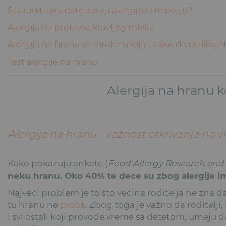
Šta raditi ako dete ispolji alergijsku reakciju?
Alergija na proteine kravljeg mleka
Alergija na hranu vs. intolerancija - kako da razlikuje
Test alergije na hranu
Alergija na hranu 
Alergija na hranu - važnost otkrivanja na 
Kako pokazuju ankete (
Food Allergy Research and
neku hranu. Oko 40% te dece su zbog alergije ima
Najveći problem je to što većina roditelja ne zna 
tu hranu ne
proba
. Zbog toga je važno da roditelji, 
i svi ostali koji provode vreme sa detetom, umeju 