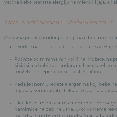
Većina beba preraste alergiju na mleko ili jaja, ali a
Kako uvoditi alergene u bebinu ishranu?
Osnovna pravila uvođenja alergena u bebinu ishr
Uvodite namirnicu jednu po jednu i sačekajte
Počnite od minimalnih količina. Možete, na pr
kikirikija u bebinu standardnu kašu. Ukoliko
možete postepeno povećavati količinu.
Kada jednom uvedete alergen na koji beba nem
dajete u kontinuitetu, kako bi se održala toler
Ukoliko želite da testirate namirnicu pre nego
namirnice na bebine usne. Ukoliko nema reak
malu količinu bebi da je proba (nemojte utrlja