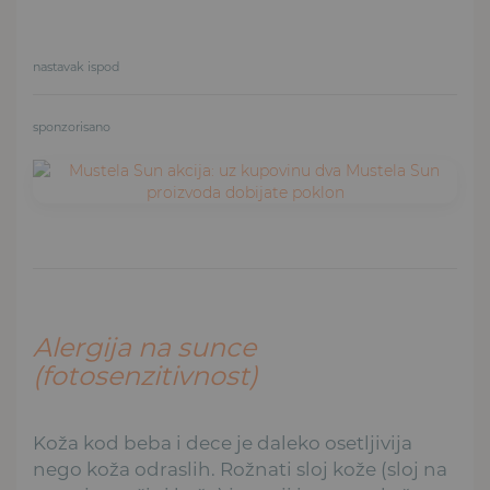
nastavak ispod
sponzorisano
Alergija na sunce
(fotosenzitivnost)
Koža kod beba i dece je daleko osetljivija
nego koža odraslih. Rožnati sloj kože (sloj na