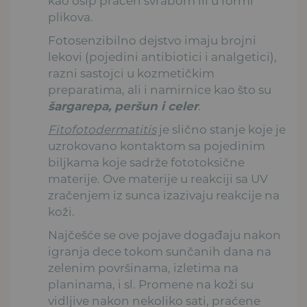
kao osip praćen svrabom ili u formi
plikova.
Fotosenzibilno dejstvo imaju brojni
lekovi (pojedini antibiotici i analgetici),
razni sastojci u kozmetičkim
preparatima, ali i namirnice kao što su
šargarepa, peršun i celer
.
Fitofotodermatitis
je slično stanje koje je
uzrokovano kontaktom sa pojedinim
biljkama koje sadrže fototoksične
materije. Ove materije u reakciji sa UV
zračenjem iz sunca izazivaju reakcije na
koži.
Najčešće se ove pojave događaju nakon
igranja dece tokom sunčanih dana na
zelenim površinama, izletima na
planinama, i sl. Promene na koži su
vidljive nakon nekoliko sati, praćene