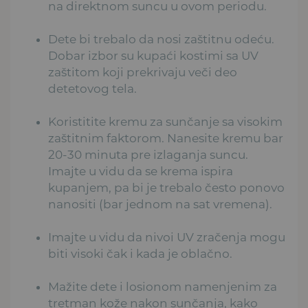
na direktnom suncu u ovom periodu.
Dete bi trebalo da nosi zaštitnu odeću.
Dobar izbor su kupaći kostimi sa UV
zaštitom koji prekrivaju veči deo
detetovog tela.
Koristitite kremu za sunčanje sa visokim
zaštitnim faktorom. Nanesite kremu bar
20-30 minuta pre izlaganja suncu.
Imajte u vidu da se krema ispira
kupanjem, pa bi je trebalo često ponovo
nanositi (bar jednom na sat vremena).
Imajte u vidu da nivoi UV zračenja mogu
biti visoki čak i kada je oblačno.
Mažite dete i losionom namenjenim za
tretman kože nakon sunčanja, kako