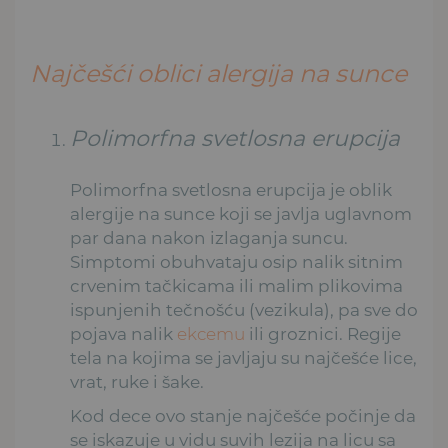
Najčešći oblici alergija na sunce
Polimorfna svetlosna erupcija
Polimorfna svetlosna erupcija je oblik
alergije na sunce koji se javlja uglavnom
par dana nakon izlaganja suncu.
Simptomi obuhvataju osip nalik sitnim
crvenim tačkicama ili malim plikovima
ispunjenih tečnošću (vezikula), pa sve do
pojava nalik
ekcemu
ili groznici. Regije
tela na kojima se javljaju su najčešće lice,
vrat, ruke i šake.
Kod dece ovo stanje najčešće počinje da
se iskazuje u vidu suvih lezija na licu sa