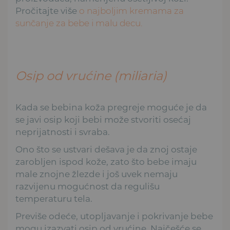
Pročitajte više
o najboljim kremama za
sunčanje za bebe i malu decu.
Osip od vrućine (miliaria)
Kada se bebina koža pregreje moguće je da
se javi osip koji bebi može stvoriti osećaj
neprijatnosti i svraba.
Ono što se ustvari dešava je da znoj ostaje
zarobljen ispod kože, zato što bebe imaju
male znojne žlezde i još uvek nemaju
razvijenu mogućnost da regulišu
temperaturu tela.
Previše odeće, utopljavanje i pokrivanje bebe
mogu izazvati osip od vrućine. Najčešće se