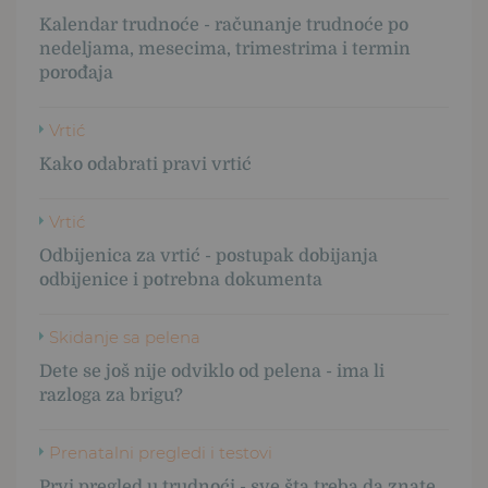
Kalendar trudnoće - računanje trudnoće po
nedeljama, mesecima, trimestrima i termin
porođaja
Vrtić
Kako odabrati pravi vrtić
Vrtić
Odbijenica za vrtić - postupak dobijanja
odbijenice i potrebna dokumenta
Skidanje sa pelena
Dete se još nije odviklo od pelena - ima li
razloga za brigu?
Prenatalni pregledi i testovi
Prvi pregled u trudnoći - sve šta treba da znate