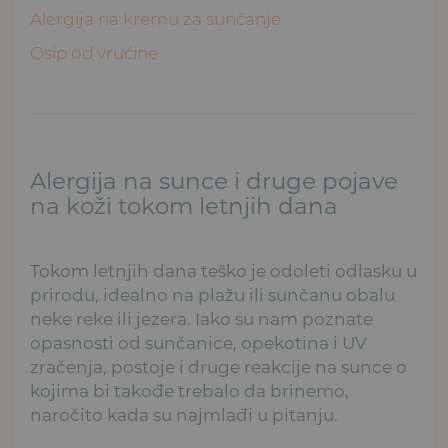
Alergija na kremu za sunčanje
Osip od vrućine
Alergija na sunce i druge pojave
na koži tokom letnjih dana
Tokom letnjih dana teško je odoleti odlasku u
prirodu, idealno na plažu ili sunčanu obalu
neke reke ili jezera. Iako su nam poznate
opasnosti od sunčanice, opekotina i UV
zračenja, postoje i druge reakcije na sunce o
kojima bi takođe trebalo da brinemo,
naročito kada su najmlađi u pitanju.