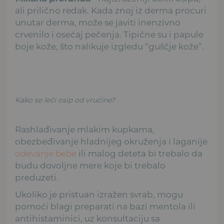
ali prilično redak. Kada znoj iz derma procuri
unutar derma, može se javiti inenzivno
crvenilo i osećaj pečenja. Tipične su i papule
boje kože, što nalikuje izgledu “guščje kože”.
Kako se leči osip od vrućine?
Rashlađivanje mlakim kupkama,
obezbeđivanje hladnijeg okruženja i laganije
odevanje bebe
ili malog deteta bi trebalo da
budu dovoljne mere koje bi trebalo
preduzeti.
Ukoliko je pristuan izražen svrab, mogu
pomoći blagi preparati na bazi mentola ili
antihistaminici, uz konsultaciju sa