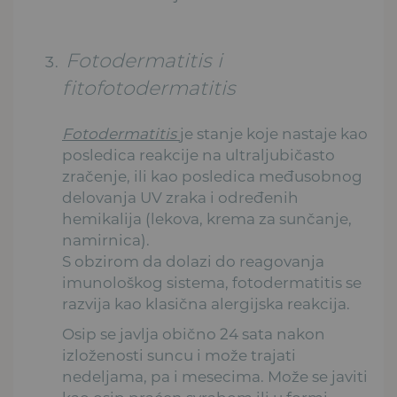
Fotodermatitis i
fitofotodermatitis
Fotodermatitis
je stanje koje nastaje kao
posledica reakcije na ultraljubičasto
zračenje, ili kao posledica međusobnog
delovanja UV zraka i određenih
hemikalija (lekova, krema za sunčanje,
namirnica).
S obzirom da dolazi do reagovanja
imunološkog sistema, fotodermatitis se
razvija kao klasična alergijska reakcija.
Osip se javlja obično 24 sata nakon
izloženosti suncu i može trajati
nedeljama, pa i mesecima. Može se javiti