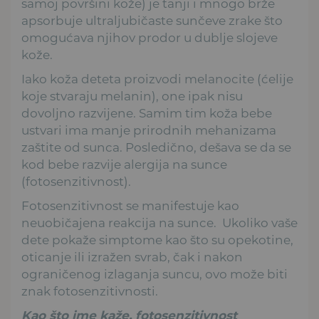
samoj površini kože) je tanji i mnogo brže
apsorbuje ultraljubičaste sunčeve zrake što
omogućava njihov prodor u dublje slojeve
kože.
Iako koža deteta proizvodi melanocite (ćelije
koje stvaraju melanin), one ipak nisu
dovoljno razvijene. Samim tim koža bebe
ustvari ima manje prirodnih mehanizama
zaštite od sunca. Posledično, dešava se da se
kod bebe razvije alergija na sunce
(fotosenzitivnost).
Fotosenzitivnost se manifestuje kao
neuobičajena reakcija na sunce. Ukoliko vaše
dete pokaže simptome kao što su opekotine,
oticanje ili izražen svrab, čak i nakon
ograničenog izlaganja suncu, ovo može biti
znak fotosenzitivnosti.
Kao što ime kaže, fotosenzitivnost