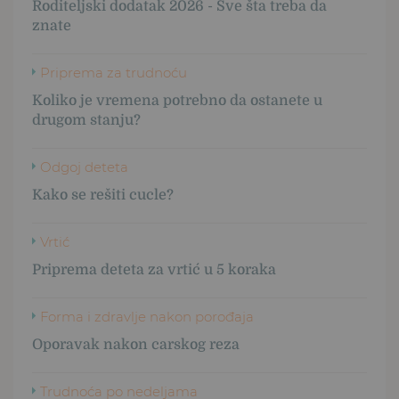
Roditeljski dodatak 2026 - Sve šta treba da
znate
Priprema za trudnoću
Koliko je vremena potrebno da ostanete u
drugom stanju?
Odgoj deteta
Kako se rešiti cucle?
Vrtić
Priprema deteta za vrtić u 5 koraka
Forma i zdravlje nakon porođaja
Oporavak nakon carskog reza
Trudnoća po nedeljama