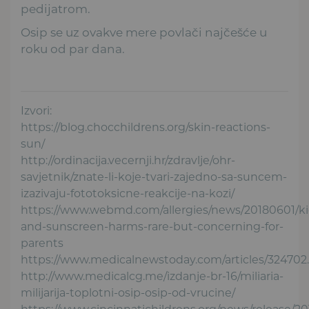
pedijatrom.
Osip se uz ovakve mere povlači najčešće u
roku od par dana.
Izvori:
https://blog.chocchildrens.org/skin-reactions-
sun/
http://ordinacija.vecernji.hr/zdravlje/ohr-
savjetnik/znate-li-koje-tvari-zajedno-sa-suncem-
izazivaju-fototoksicne-reakcije-na-kozi/
https://www.webmd.com/allergies/news/20180601/ki
and-sunscreen-harms-rare-but-concerning-for-
parents
https://www.medicalnewstoday.com/articles/324702
http://www.medicalcg.me/izdanje-br-16/miliaria-
milijarija-toplotni-osip-osip-od-vrucine/