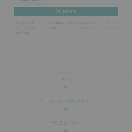
Slažem se da moji podaci budu deljeni sa pouzdanim partnerima
radi učešća u promotivnim ponudama. Pročitajte više u
Uslovima
korišćenja
.
INFO
ŽELIM DA ZATRUDNIM
TRUDNA SAM