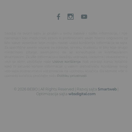
Sadržaj na ovom sajtu je pružen u svrhu zabave i opšte informacije, i nije
namenjen kao medicinski, pravni ili profesionalni savet. Nismo odgovorni za
bilo kakve posledice koje mogu nastati usled korišćenja informacija sa sajta.
Za specifične savete vezane za zdravlje, ishranu, trudnoću ili bilo koje drugo
medicinsko pitanje, savetujemo da se konsultujete sa kvalifikovanim
stručnjakom. Za više informacija o sadržaju veb-sajta, i pravima i obavezama u
vezi sa istim, pročitajte naše
Uslove korišćenja
. Naš veb-sajt koristi kolačiće
kako bi sačuvao korisne informacije u vašem pretraživaču. Korišćenje ovog
veb-sajta podrazumeva vaš pristanak na upotrebu kolačića. Da saznate više o
upotrebi kolačića, pročitajte našu
Politiku privatnosti
.
© 2026 BEBO | All Rights Reserved | Razvoj sajta
Smartweb
|
Optimizacija sajta
wbsdigital.com