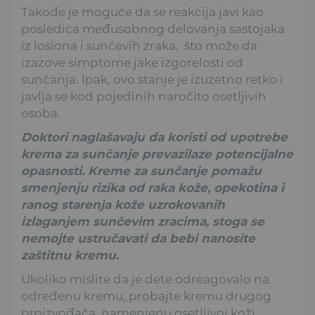
Takođe je moguće da se reakcija javi kao
posledica međusobnog delovanja sastojaka
iz losiona i sunčevih zraka, što može da
izazove simptome jake izgorelosti od
sunčanja. Ipak, ovo stanje je izuzetno retko i
javlja se kod pojedinih naročito osetljivih
osoba.
Doktori naglašavaju da koristi od upotrebe
krema za sunčanje prevazilaze potencijalne
opasnosti. Kreme za sunčanje pomažu
smenjenju rizika od raka kože, opekotina i
ranog starenja kože uzrokovanih
izlaganjem sunčevim zracima, stoga se
nemojte ustručavati da bebi nanosite
zaštitnu kremu.
Ukoliko mislite da je dete odreagovalo na
određenu kremu, probajte kremu drugog
proizvođača, namenjenu osetljivoj koži.