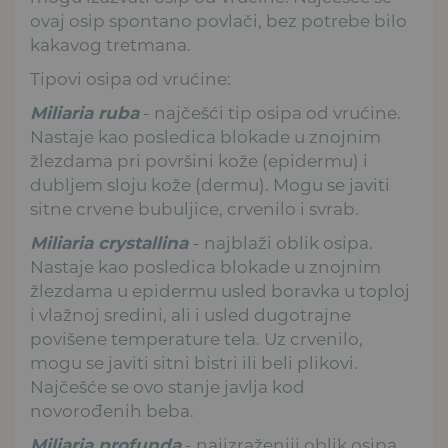
ovaj osip spontano povlači, bez potrebe bilo
kakavog tretmana.
Tipovi osipa od vrućine:
Miliaria ruba
- najčešći tip osipa od vrućine.
Nastaje kao posledica blokade u znojnim
žlezdama pri površini kože (epidermu) i
dubljem sloju kože (dermu). Mogu se javiti
sitne crvene bubuljice, crvenilo i svrab.
Miliaria crystallina
- najblaži oblik osipa.
Nastaje kao posledica blokade u znojnim
žlezdama u epidermu usled boravka u toploj
i vlažnoj sredini, ali i usled dugotrajne
povišene temperature tela. Uz crvenilo,
mogu se javiti sitni bistri ili beli plikovi.
Najčešće se ovo stanje javlja kod
novorođenih beba.
Miliaria profunda
- najizraženiji oblik osipa,