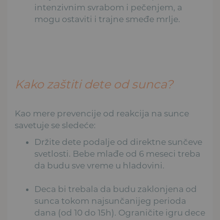
intenzivnim svrabom i pečenjem, a
mogu ostaviti i trajne smeđe mrlje.
Kako zaštiti dete od sunca?
Kao mere prevencije od reakcija na sunce
savetuje se sledeće:
Držite dete podalje od direktne sunčeve
svetlosti. Bebe mlađe od 6 meseci treba
da budu sve vreme u hladovini.
Deca bi trebala da budu zaklonjena od
sunca tokom najsunčanijeg perioda
dana (od 10 do 15h). Ograničite igru dece