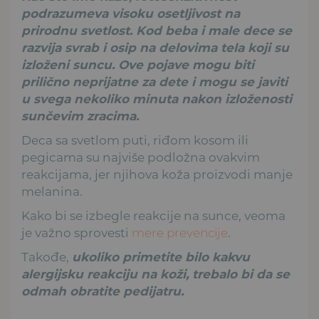
podrazumeva visoku osetljivost na
prirodnu svetlost. Kod beba i male dece se
razvija svrab i osip na delovima tela koji su
izloženi suncu. Ove pojave mogu biti
prilično neprijatne za dete i mogu se javiti
u svega nekoliko minuta nakon izloženosti
sunčevim zracima.
Deca sa svetlom puti, riđom kosom ili
pegicama su najviše podložna ovakvim
reakcijama, jer njihova koža proizvodi manje
melanina.
Kako bi se izbegle reakcije na sunce, veoma
je važno sprovesti
mere prevencije
.
Takođe,
ukoliko primetite bilo kakvu
alergijsku reakciju na koži, trebalo bi da se
odmah obratite pedijatru.