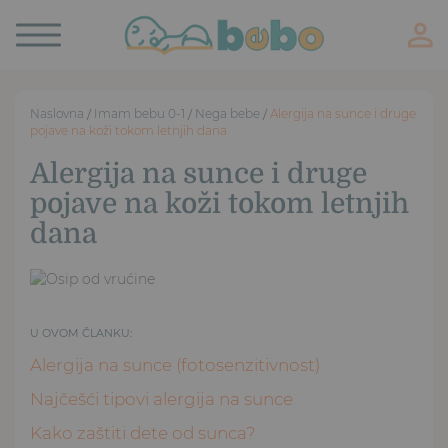
Toggle
navigation
Naslovna
/
Imam bebu 0-1
/
Nega bebe
/
Alergija na sunce i druge
pojave na koži tokom letnjih dana
Alergija na sunce i druge
pojave na koži tokom letnjih
dana
U OVOM ČLANKU:
Alergija na sunce (fotosenzitivnost)
Najčešći tipovi alergija na sunce
Kako zaštiti dete od sunca?