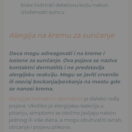
biste hidrirali detetovu kožu nakon
izloženosti suncu.
Alergija na kremu za sunčanje
Deca mogu odreagovati i na kreme i
losione za sunčanje. Ova pojava se naziva
kontaktni dermatitis i ne predstavlja
alergijsku reakciju. Mogu se javiti crvenilo
ili osećaj bockanja/peckanja na mestu gde
se nanosi krema.
Alergijski kontaktni dermatitis
je daleko ređa
pojava. Ukoliko je alergijska reakcija u
pitanju, simptomi se obično javljaju nakon
jednog ili više dana, a mogu obuhvatiti svrab,
oticanje i pojavu plikova.