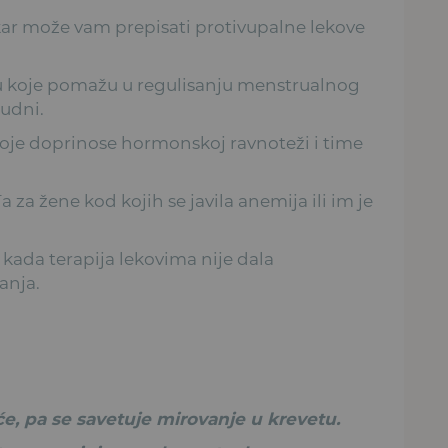
ekar može vam prepisati protivupalne lekove
ju koje pomažu u regulisanju menstrualnog
rudni.
koje doprinose hormonskoj ravnoteži i time
 za žene kod kojih se javila anemija ili im je
kada terapija lekovima nije dala
anja.
će, pa se savetuje mirovanje u krevetu.