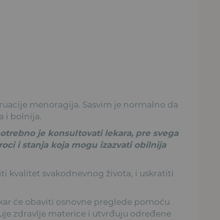
ruacije menoragija. Sasvim je normalno da
 i bolnija.
potrebno je konsultovati lekara, pre svega
zroci i stanja koja mogu izazvati obilnija
 kvalitet svakodnevnog života, i uskratiti
lekar će obaviti osnovne preglede pomoću
tuje zdravlje materice i utvrđuju određene