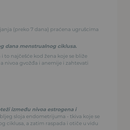
janja (preko 7 dana) praćena ugrušcima
og dana menstrualnog ciklusa.
 i to najčešće kod žena koje se bliže
 nivoa gvožđa i anemije i zahtevati
teži između nivoa estrogena i
bljeg sloja endometrijuma - tkiva koje se
 ciklusa, a zatim raspada i otiče u vidu