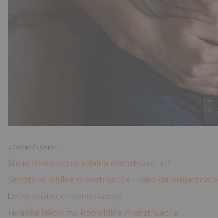
U OVOM ČLANKU:
Šta je menoragija (obilna menstruacija)?
Simptomi obilne menstruacije - kako da prepoznat
Lečenje obilne menstruacije
Terapija lekovima kod obilne menstruacije