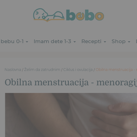
bebu 0-1
Imam dete 1-3
Recepti
Shop
Naslovna
/
Želim da zatrudnim
/
Ciklus i ovulacija
/
Obilna menstruacija -
Obilna menstruacija - menoragi