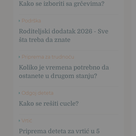
Kako se izboriti sa grčevima?
Podrška
Roditeljski dodatak 2026 - Sve
šta treba da znate
Priprema za trudnoću
Koliko je vremena potrebno da
ostanete u drugom stanju?
Odgoj deteta
Kako se rešiti cucle?
Vrtić
Priprema deteta za vrtić u 5