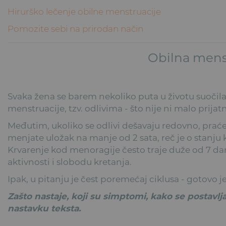
Hirurško lečenje obilne menstruacije
Pomozite sebi na prirodan način
Obilna mens
Svaka žena se barem nekoliko puta u životu suočil
menstruacije, tzv. odlivima - što nije ni malo prijat
Međutim, ukoliko se odlivi dešavaju redovno, prać
menjate uložak na manje od 2 sata, reč je o stanju
Krvarenje kod menoragije često traje duže od 7 dan
aktivnosti i slobodu kretanja.
Ipak, u pitanju je čest poremećaj ciklusa - gotovo
Zašto nastaje, koji su simptomi, kako se postavlja
nastavku teksta.