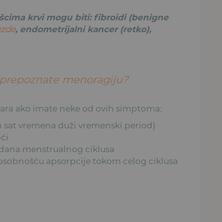
šcima krvi mogu biti: fibroidi (benigne
ezde
, endometrijalni kancer (retko),
 prepoznate menoragiju?
ekara ako imate neke od ovih simptoma:
h sat vremena duži vremenski period)
ći
og dana menstrualnog ciklusa
osobnošću apsorpcije tokom celog ciklusa