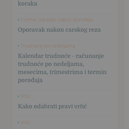
koraka
Forma i zdravlje nakon porođaja
Oporavak nakon carskog reza
Trudnoća po nedeljama
Kalendar trudnoće - računanje
trudnoće po nedeljama,
mesecima, trimestrima i termin
porođaja
Vrtić
Kako odabrati pravi vrtić
Vrtić