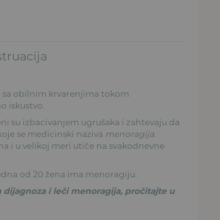
truacija
a sa obilnim krvarenjima tokom
no iskustvo.
eni su izbacivanjem ugrušaka i zahtevaju da
 koje se medicinski naziva
menoragija
.
a i u velikoj meri utiče na svakodnevne
 jedna od 20 žena ima menoragiju.
 dijagnoza i leči menoragija, pročitajte u