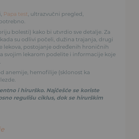
i,
Papa test
, ultrazvučni pregled,
 potrebno.
iju bolesti) kako bi utvrdio sve detalje. Za
ada su odlivi počeli, dužina trajanja, drugi
je lekova, postojanje određenih hroničnih
sa svojim lekarom podelite i informacije koje
.
od anemije, hemofilije (sklonost ka
žlezde.
tno i hirurško. Najčešće se koriste
sno regulišu ciklus, dok se hirurškim
je