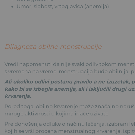
Umor, slabost, vrtoglavica (anemija)
Dijagnoza obilne menstruacije
Vredi napomenuti da nije svaki odliv tokom menst
s vremena na vreme, menstruacija bude obilnija, pa
Ali ukoliko odlivi postanu pravilo a ne izuzetak, 
kako bi se izbegla anemija, ali i isključili drugi u
krvarenja.
Pored toga, obilno krvarenje može značajno narušiti
mnoge aktivnosti u kojima inače uživate.
Pre donošenja odluke o načinu lečenja, izabrani 
kojih se vrši procena menstrualnog krvarenja, ispi