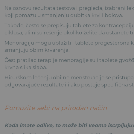
Na osnovu rezultata testova i pregleda, izabrani l
koji pomažu u smanjenju gubitka krvi i bolova.
Takođe, često se prepisuju tablete za kontracepci
ciklusa, ali nisu rešenje ukoliko želite da ostanete t
Menoragiju mogu ublažiti i tablete progesterona 
smanjuju obim krvarenja.
Čest pratilac terapije menoragije su i tablete gvožđa
krvna slika slaba.
Hirurškom lečenju obilne menstruacije se pristupa 
odgovarajuće rezultate ili ako postoje specifična st
Pomozite sebi na prirodan način
Kada imate odlive, to može biti veoma iscrpljuju