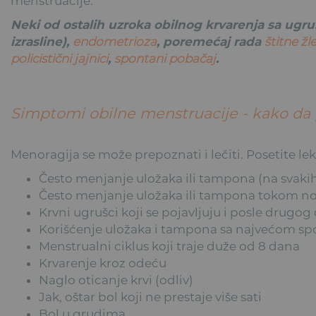
menstruacije.
Neki od ostalih uzroka obilnog krvarenja sa ugru
izrasline),
endometrioza
, poremećaj rada
štitne žl
policistični jajnici
,
spontani pobačaj
.
Simptomi obilne menstruacije - kako da
Menoragija se može prepoznati i lečiti. Posetite l
Često menjanje uložaka ili tampona (na svaki
Često menjanje uložaka ili tampona tokom no
Krvni ugrušci koji se pojavljuju i posle drug
Korišćenje uložaka i tampona sa najvećom sp
Menstrualni ciklus koji traje duže od 8 dana
Krvarenje kroz odeću
Naglo oticanje krvi (odliv)
Jak, oštar bol koji ne prestaje više sati
Bol u grudima