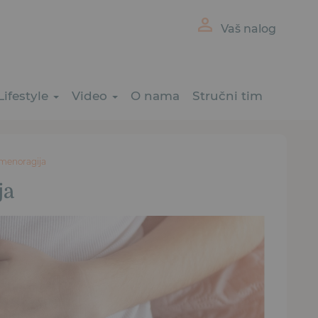
Vaš nalog
Lifestyle
Video
O nama
Stručni tim
 menoragija
ja