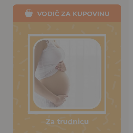
VODIČ ZA KUPOVINU
Za trudnicu