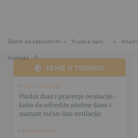
Želim da zatrudnim
Trudna sam
Imam 
Kontakt
TEME U TRENDU
Ciklus i ovulacija
Plodni dani i praćenje ovulacije -
kako da odredite plodne dane i
saznate tačan dan ovulacije
Zdravlje bebe