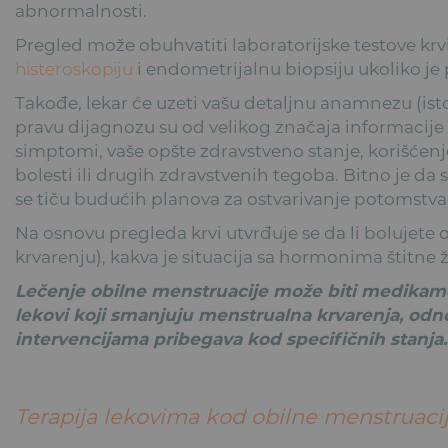
abnormalnosti.
Pregled može obuhvatiti laboratorijske testove krv
histeroskopiju
i endometrijalnu biopsiju ukoliko je
Takođe, lekar će uzeti vašu detaljnu anamnezu (istor
pravu dijagnozu su od velikog značaja informacije k
simptomi, vaše opšte zdravstveno stanje, korišćen
bolesti ili drugih zdravstvenih tegoba. Bitno je da 
se tiču budućih planova za ostvarivanje potomstva
Na osnovu pregleda krvi utvrđuje se da li bolujete 
krvarenju), kakva je situacija sa hormonima štitne 
Lečenje obilne menstruacije može biti medikamen
lekovi koji smanjuju menstrualna krvarenja, odno
intervencijama pribegava kod specifičnih stanja.
Terapija lekovima kod obilne menstruaci