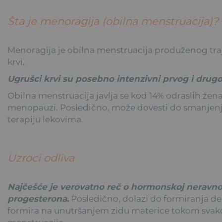
Šta je menoragija (obilna menstruacija)?
Menoragija je obilna menstruacija produženog tra
krvi.
Ugrušci krvi su posebno intenzivni prvog i drug
Obilna menstruacija javlja se kod 14% odraslih žena
menopauzi. Posledično, može dovesti do smanjenja
terapiju lekovima.
Uzroci odliva
Najčešće je verovatno reč o hormonskoj neravno
progesterona.
Posledično, dolazi do formiranja de
formira na unutršanjem zidu materice tokom svakog