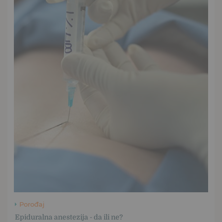
Porođaj
Epiduralna anestezija - da ili ne?