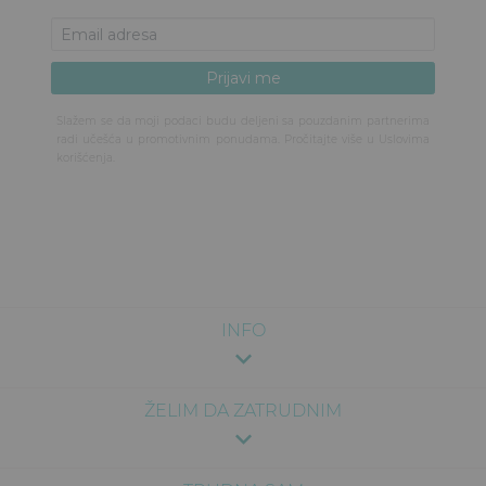
Slažem se da moji podaci budu deljeni sa pouzdanim partnerima
radi učešća u promotivnim ponudama. Pročitajte više u
Uslovima
korišćenja
.
INFO
ŽELIM DA ZATRUDNIM