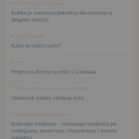
Priprema za trudnoću
Koliko je vremena potrebno da ostanete u
drugom stanju?
Odgoj deteta
Kako se rešiti cucle?
Vrtić
Priprema deteta za vrtić u 5 koraka
Forma i zdravlje nakon porođaja
Oporavak nakon carskog reza
Trudnoća po nedeljama
Kalendar trudnoće - računanje trudnoće po
nedeljama, mesecima, trimestrima i termin
porođaja