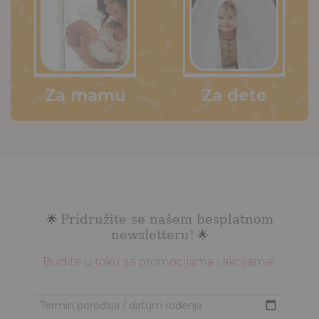
Za mamu
Za dete
Pridružite se našem besplatnom
🌟
newsletteru!
🌟
Budite u toku sa promocijama i akcijama!