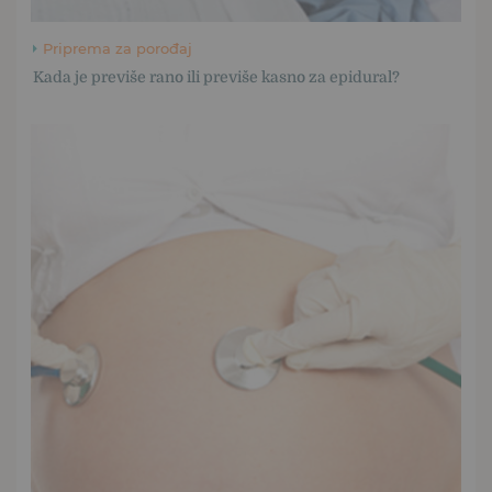
Priprema za porođaj
Kada je previše rano ili previše kasno za epidural?