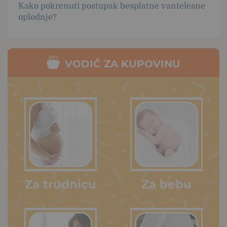
Kako pokrenuti postupak besplatne vantelesne
oplodnje?
VODIČ ZA KUPOVINU
Za trudnicu
Za bebu