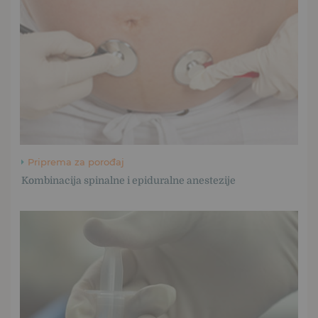
Priprema za porođaj
Kombinacija spinalne i epiduralne anestezije