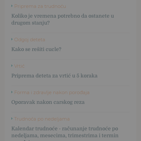
Priprema za trudnoću
Koliko je vremena potrebno da ostanete u
drugom stanju?
Odgoj deteta
Kako se rešiti cucle?
Vrtić
Priprema deteta za vrtić u 5 koraka
Forma i zdravlje nakon porođaja
Oporavak nakon carskog reza
Trudnoća po nedeljama
Kalendar trudnoće - računanje trudnoće po
nedeljama, mesecima, trimestrima i termin