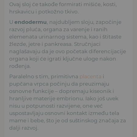
Ovaj sloj će takođe formirati mišiće, kosti,
hrskavicu i potkožno tkivo.
U
endodermu
, najdubljem sloju, započinje
razvoj pluća, organa za varenje i ranih
elemenata urinarnog sistema, kao i štitaste
žlezde, jetre i pankreasa. Stručnjaci
naglašavaju da je ovo početak diferencijacije
organa koji će igrati ključne uloge nakon
rođenja.
Paralelno s tim, primitivna
placenta
i
pupčana vrpca počinju da preuzimaju
osnovne funkcije – dopremaju kiseonik i
hranljive materije embrionu. Iako još uvek
nisu u potpunosti razvijene, one već
uspostavljaju osnovni kontakt između tela
mame i bebe, što je od suštinskog značaja za
dalji razvoj.