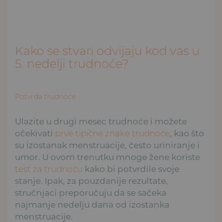
Kako se stvari odvijaju kod vas u
5. nedelji trudnoće?
Potvrda trudnoće
Ulazite u drugi mesec trudnoće i možete
očekivati
prve tipične znake trudnoće
, kao što
su izostanak menstruacije, često uriniranje i
umor. U ovom trenutku mnoge žene koriste
test za trudnoću
kako bi potvrdile svoje
stanje. Ipak, za pouzdanije rezultate,
stručnjaci preporučuju da se sačeka
najmanje nedelju dana od izostanka
menstruacije.