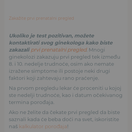
Zakažite prvi prenatalni pregled
Ukoliko je test pozitivan, možete
kontaktirati svog ginekologa kako biste
zakazali
prvi prenatalni pregled
. Mnogi
ginekolozi zakazuju prvi pregled tek između
8. i 10. nedelje trudnoće, osim ako nemate
izražene simptome ili postoje neki drugi
faktori koji zahtevaju rano praćenje.
Na prvom pregledu lekar će proceniti u kojoj
ste nedelji trudnoće, kao i datum očekivanog
termina porođaja.
Ako ne želite da čekate prvi pregled da biste
saznali kada će beba doći na svet, iskoristite
naš
kalkulator porođaja
!