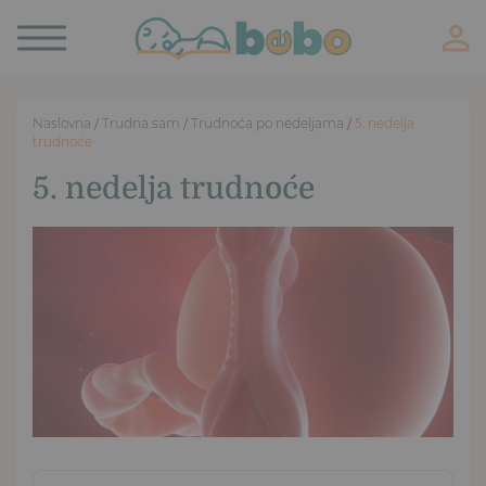
Toggle
navigation
Naslovna
/
Trudna sam
/
Trudnoća po nedeljama
/
5. nedelja
trudnoće
5. nedelja trudnoće