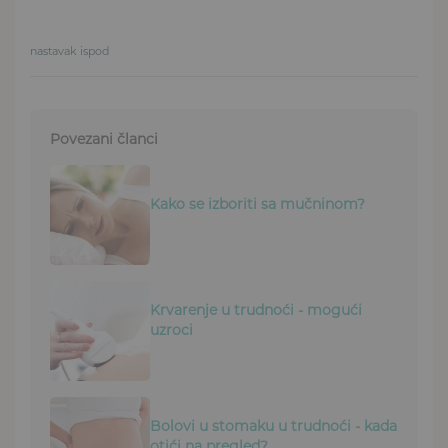
nastavak ispod
Povezani članci
Kako se izboriti sa mučninom?
Krvarenje u trudnoći - mogući
uzroci
Bolovi u stomaku u trudnoći - kada
otići na pregled?