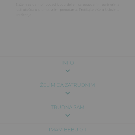
Slažem se da moji podaci budu deljeni sa pouzdanim partnerima
radi učešća u promotivnim ponudama. Pročitajte više u
Uslovima
korišćenja
.
INFO
ŽELIM DA ZATRUDNIM
TRUDNA SAM
IMAM BEBU 0-1