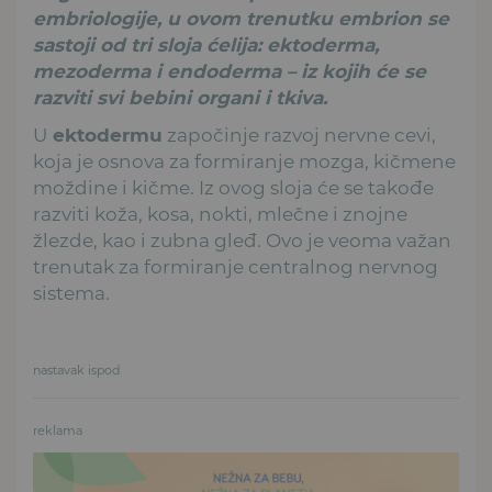
embriologije, u ovom trenutku embrion se
sastoji od tri sloja ćelija: ektoderma,
mezoderma i endoderma – iz kojih će se
razviti svi bebini organi i tkiva.
U
ektodermu
započinje razvoj nervne cevi,
koja je osnova za formiranje mozga, kičmene
moždine i kičme. Iz ovog sloja će se takođe
razviti koža, kosa, nokti, mlečne i znojne
žlezde, kao i zubna gleđ. Ovo je veoma važan
trenutak za formiranje centralnog nervnog
sistema.
nastavak ispod
reklama