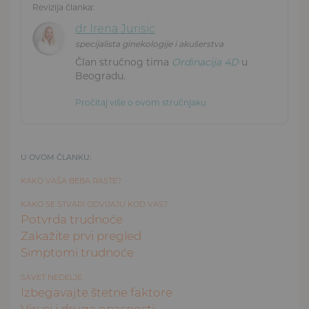
Revizija članka:
dr Irena Jurisic
specijalista ginekologije i akušerstva
Član stručnog tima
Ordinacija 4D
u
Beogradu.
Pročitaj više o ovom stručnjaku
U OVOM ČLANKU:
KAKO VAŠA BEBA RASTE?
KAKO SE STVARI ODVIJAJU KOD VAS?
Potvrda trudnoće
Zakažite prvi pregled
Simptomi trudnoće
SAVET NEDELJE
Izbegavajte štetne faktore
Virusi i druge opasnosti