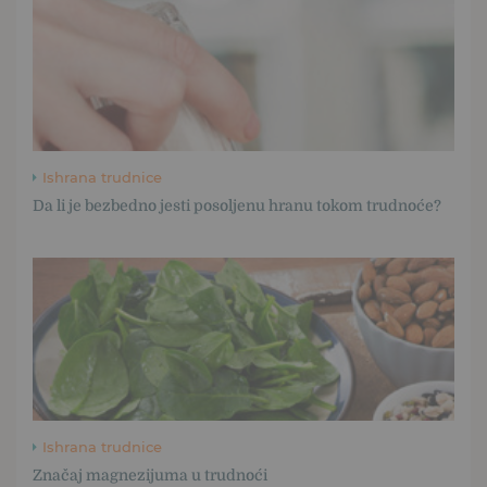
Ishrana trudnice
Da li je bezbedno jesti posoljenu hranu tokom trudnoće?
Ishrana trudnice
Značaj magnezijuma u trudnoći