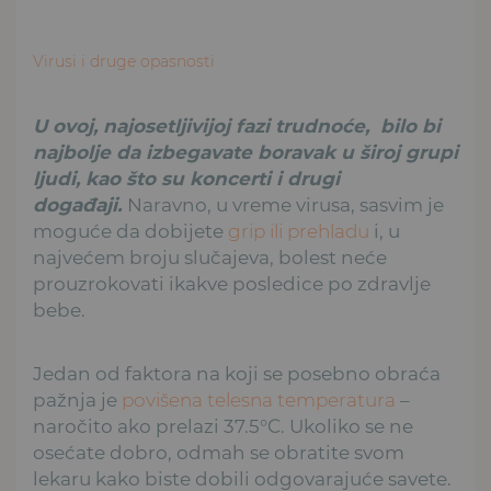
Virusi i druge opasnosti
U ovoj, najosetljivijoj fazi trudnoće, bilo bi
najbolje da izbegavate boravak u široj grupi
ljudi, kao što su koncerti i drugi
događaji.
Naravno, u vreme virusa, sasvim je
moguće da dobijete
grip ili prehladu
i, u
najvećem broju slučajeva, bolest neće
prouzrokovati ikakve posledice po zdravlje
bebe.
Jedan od faktora na koji se posebno obraća
pažnja je
povišena telesna temperatura
–
naročito ako prelazi 37.5°C. Ukoliko se ne
osećate dobro, odmah se obratite svom
lekaru kako biste dobili odgovarajuće savete.