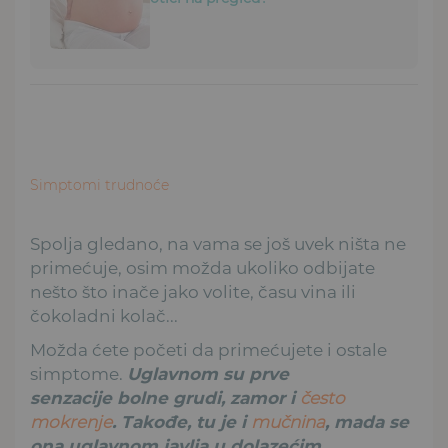
Simptomi trudnoće
Spolja gledano, na vama se još uvek ništa ne
primećuje, osim možda ukoliko odbijate
nešto što inače jako volite, času vina ili
čokoladni kolač...
Možda ćete početi da primećujete i ostale
simptome.
Uglavnom su prve
senzacije bolne grudi, zamor i
često
mokrenje
. Takođe, tu je i
mučnina
, mada se
ona uglavnom javlja u dolazećim