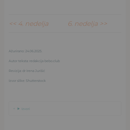
<< 4. nedelja
6. nedelja >>
Ažurirano: 24.06.2025.
Autor teksta: redakcija bebo.club
Revizija: dr Irena Jurišić
Izvor slike: Shutterstock
Izvori