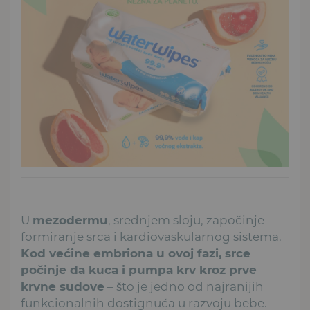
U
mezodermu
, srednjem sloju, započinje
formiranje srca i kardiovaskularnog sistema.
Kod većine embriona u ovoj fazi, srce
počinje da kuca i pumpa krv kroz prve
krvne sudove
– što je jedno od najranijih
funkcionalnih dostignuća u razvoju bebe.