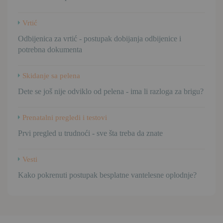
Vrtić
Odbijenica za vrtić - postupak dobijanja odbijenice i
potrebna dokumenta
Skidanje sa pelena
Dete se još nije odviklo od pelena - ima li razloga za brigu?
Prenatalni pregledi i testovi
Prvi pregled u trudnoći - sve šta treba da znate
Vesti
Kako pokrenuti postupak besplatne vantelesne oplodnje?