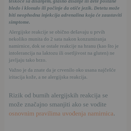
teškoće sa disanjem, glasno disanje ili dete postane
bledo i klonulo ili počinje da otiče jezik. Detetu može
biti neophodna injekcija adrenalina koja će zaustaviti
simptome.
Alergijske reakcije se obično dešavaju u prvih
nekoliko munita do 2 sata nakon konzumiranja
namirnice, dok se ostale reakcije na hranu (kao što je
intolerancija na laktozu ili osetljivost na gluten) ne
javljaju tako brzo.
Važno je da znate da je crvenilo oko usana najčešće
iritacija kože, a ne alergijska reakcija.
Rizik od burnih alergijskih reakcija se
može značajno smanjiti ako se vodite
osnovnim pravilima uvođenja namirnica
.