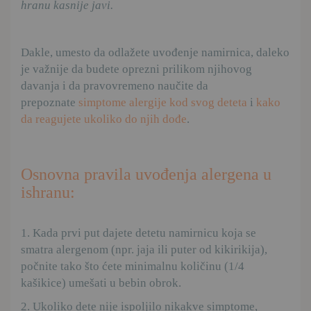
Dakle, umesto da odlažete uvođenje namirnica, daleko
je važnije da budete oprezni prilikom njihovog
davanja i da pravovremeno naučite da
prepoznate
simptome alergije kod svog deteta
i
kako
da reagujete ukoliko do njih dođe
.
Osnovna pravila uvođenja alergena u
ishranu:
1. Kada prvi put dajete detetu namirnicu koja se
smatra alergenom (npr. jaja ili puter od kikirikija),
počnite tako što ćete minimalnu količinu (1/4
kašikice) umešati u bebin obrok.
2. Ukoliko dete nije ispoljilo nikakve simptome,