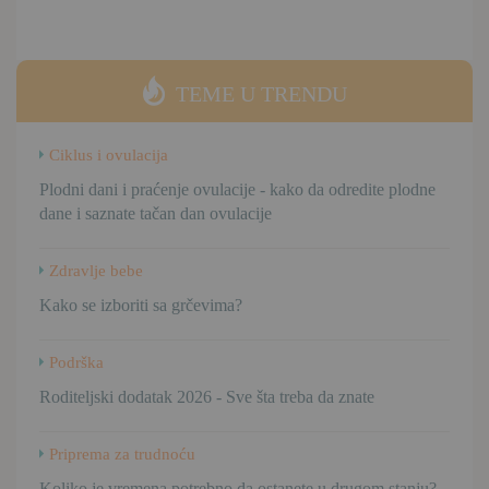
TEME U TRENDU
Ciklus i ovulacija
Plodni dani i praćenje ovulacije - kako da odredite plodne
dane i saznate tačan dan ovulacije
Zdravlje bebe
Kako se izboriti sa grčevima?
Podrška
Roditeljski dodatak 2026 - Sve šta treba da znate
Priprema za trudnoću
Koliko je vremena potrebno da ostanete u drugom stanju?