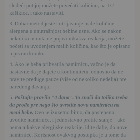
sledeći put joj možete povećati količinu, na 1/2
kašikice, i tako nastaviti.
3. Dobar metod jeste i utrljavanje male količine
alergena u unutrašnjost bebine usne. Ako se nakon
nekoliko minuta ne pojavi nikakva reakcija, možete
početi sa uvođenjem malih količina, kao što je opisano
u prvom koraku.
4. Ako je beba prihvatila namirnicu, važno je da
nastavite da je dajete u kontinuitetu, odnosno da ne
pravite preduge pauze (više od nekoliko nedelja) pre
narednog davanja.
5.
Poštujte pravilo "4 dana". To znači da toliko treba
da prođe pre nego što uvrstite novu namirnicu na
meni bebe.
Ovo je izuzetno bitno, da postepeno
uvodite namirnice, i jednostavno pratite stanje – ako
nema nikakve alergijske reakcije, idite dalje, do nove
namirnice. Korisnost ovakvog postupka je u tome da