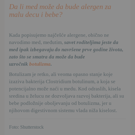
Da li med može da bude alergen za
malu decu i bebe?
Kada popisujemo najčešće alergene, obično ne
navodimo med, međutim,
savet roditeljima jeste da
med ipak izbegavaju do navršene prve godine života,
zato što se smatra da može da bude
uzročnik
botulizma
.
Botulizam je retko, ali veoma opasno stanje koje
izaziva bakterija Clostridium botulinum, a koja se
potencijalno može naći u medu. Kod odraslih, kisela
sredina u želucu ne dozvoljava razvoj bakterija, ali su
bebe podložnije oboljevanju od botulizma, jer u
njihovom digestivnom sistemu vlada niža kiselost.
Foto: Shutterstock