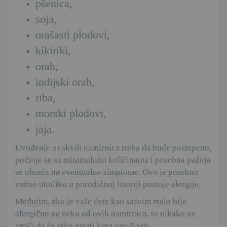
pšenica,
soja,
orašasti plodovi,
kikiriki,
orah,
indijski orah,
riba,
morski plodovi,
jaja
.
Uvođenje ovakvih namirnica treba da bude postepeno,
počinje se sa minimalnim količinama i posebna pažnja
se obraća na eventualne simptome. Ovo je posebno
važno ukoliko u porodičnoj istoriji postoje alergije.
Međutim, ako je vaše dete kao sasvim malo bilo
alergično na neku od ovih namirnica, to nikako ne
znači da će tako ostati kroz ceo život.