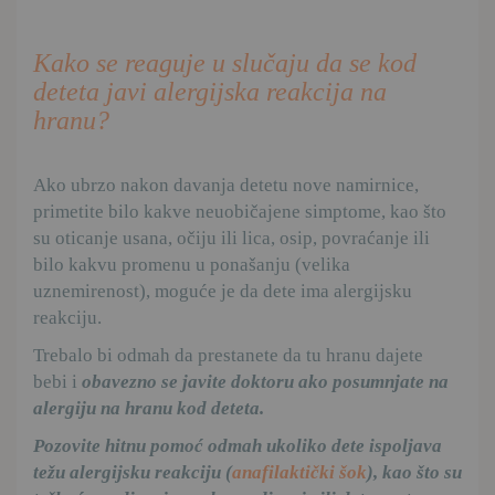
Kako se reaguje u slučaju da se kod
deteta javi alergijska reakcija na
hranu?
Ako ubrzo nakon davanja detetu nove namirnice,
primetite bilo kakve neuobičajene simptome, kao što
su oticanje usana, očiju ili lica, osip, povraćanje ili
bilo kakvu promenu u ponašanju (velika
uznemirenost), moguće je da dete ima alergijsku
reakciju.
Trebalo bi odmah da prestanete da tu hranu dajete
bebi i
obavezno se javite doktoru ako posumnjate na
alergiju na hranu kod deteta.
Pozovite hitnu pomoć odmah ukoliko dete ispoljava
težu alergijsku reakciju (
anafilaktički šok
), kao što su