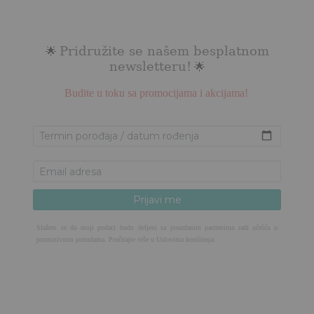
Pridružite se našem besplatnom
🌟
newsletteru!
🌟
Budite u toku sa promocijama i akcijama!
Slažem se da moji podaci budu deljeni sa pouzdanim partnerima radi učešća u
promotivnim ponudama. Pročitajte više u
Uslovima korišćenja
.