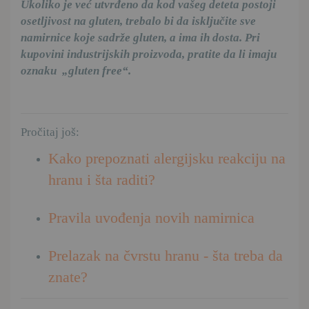
Ukoliko je već utvrđeno da kod vašeg deteta postoji
osetljivost na gluten, trebalo bi da isključite sve
namirnice koje sadrže gluten, a ima ih dosta. Pri
kupovini industrijskih proizvoda, pratite da li imaju
oznaku „gluten free“.
Pročitaj još:
Kako prepoznati alergijsku reakciju na
hranu i šta raditi?
Pravila uvođenja novih namirnica
Prelazak na čvrstu hranu - šta treba da
znate?