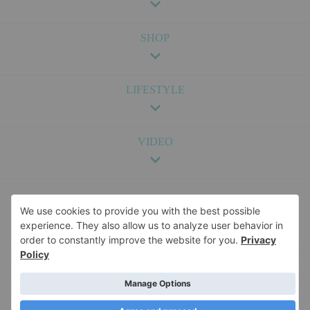
SHOP
LIFESTYLE
VIDEO
Sadržaj na ovom sajtu je pružen u svrhu zabave i opšte informacije, i nije namenjen kao
medicinski, pravni ili profesionalni savet. Nismo odgovorni za bilo kakve posledice koje
mogu nastati usled korišćenja informacija sa sajta. Za specifične savete vezane za zdravlje,
ishranu, trudnoću ili bilo koje drugo medicinsko pitanje, savetujemo da se konsultujete sa
kvalifikovanim stručnjakom. Za više informacija o sadržaju veb-sajta, i pravima i
obavezama u vezi sa istim, pročitajte naše
Uslove korišćenja
. Naš veb-sajt koristi kolačiće