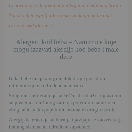
Osnovna pravila uvođenja alergena u bebinu ishranu
Šta ako dete ispolji alergijsku reakciju na hranu?
Da li je med alergen?
Alergeni kod beba – Namirnice koje
mogu izazvati alergije kod beba i male
dece
Neke bebe imaju alergiju, dok druge poseduju
intoleranciju na određene namirnice.
Simptomi intolerancije su češći, ali i blaži - uglavnom
su posledica otežanog varenja pojedinih namirnica,
zbog nedostatka pojedinih enzima ili drugih uzroka.
Alergijske reakcije su burnije i javljaju se kao reakcija
imunog sistema na određene supstance.