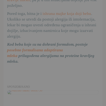
poželjno.
Pored toga, bitna je i
ishrana majke koja doji bebu
.
Ukoliko se utvrdi da postoji alergija ili intolernacija,
lekar bi mogao uvesti određena ograničenja u ishrani
dojilje, izbacivanjem namirnica koje mogu izazvati
alergiju.
Kod beba koje su na dohrani formulom, postoje
posebno formulisana adaptirana
mleka
prilagođena alergijama na proteine kravljeg
mleka.
SPONZORISANO