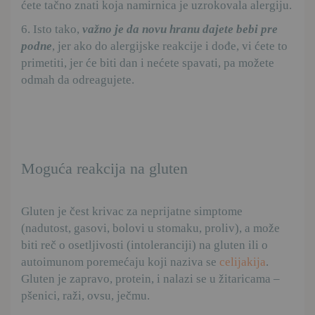
ćete tačno znati koja namirnica je uzrokovala alergiju.
6. Isto tako,
važno je da novu hranu dajete bebi pre
podne
, jer ako do alergijske reakcije i dođe, vi ćete to
primetiti, jer će biti dan i nećete spavati, pa možete
odmah da odreagujete.
Moguća reakcija na gluten
Gluten je čest krivac za neprijatne simptome
(nadutost, gasovi, bolovi u stomaku, proliv), a može
biti reč o osetljivosti (intoleranciji) na gluten ili o
autoimunom poremećaju koji naziva se
celijakija
.
Gluten je zapravo, protein, i nalazi se u žitaricama –
pšenici, raži, ovsu, ječmu.