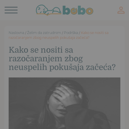
Toggle
navigation
Naslovna
/
Želim da zatrudnim
/
Podrška
/
Kako se nositi sa
razočaranjem zbog neuspelih pokušaja začeća?
Kako se nositi sa
razočaranjem zbog
neuspelih pokušaja začeća?