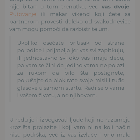
nije bitan u tom trenutku, već
vas dvoje
.
Putovanje
ili makar vikend koji ćete sa
partnerom provesti daleko od svakodnevice
vam mogu pomoći da razbistrite um.
Ukoliko osećate pritisak od strane
porodice i prijatelja jer vas svi zapitkuju,
ili jednostavno svi oko vas imaju decu,
pa vam se čini da jedino vama ne polazi
za rukom da bilo šta postignete,
pokušajte da blokirate svoje misli i tuđe
glasove u samom startu. Radi se o vama
i vašem životu, a ne njihovom.
U redu je i izbegavati ljude koji ne razumeju
kroz šta prolazite i koji vam ni na koji način
nisu podrška, već iz vas izvlače i ono malo