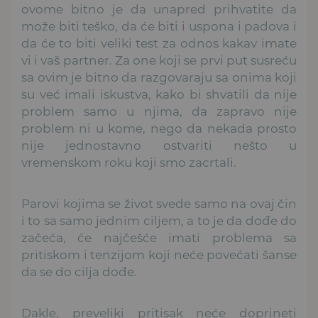
ovome bitno je da unapred prihvatite da
može biti teško, da će biti i uspona i padova i
da će to biti veliki test za odnos kakav imate
vi i vaš partner. Za one koji se prvi put susreću
sa ovim je bitno da razgovaraju
sa onima koji
su već imali iskustva, kako bi shvatili da nije
problem samo u njima, da zapravo nije
problem ni u kome, nego da nekada prosto
nije jednostavno ostvariti nešto u
vremenskom roku koji smo zacrtali.
Parovi kojima se život svede samo na ovaj čin
i to sa samo jednim ciljem, a to je da dođe do
začeća, će najčešće imati problema sa
pritiskom i tenzijom koji neće povećati šanse
da se do cilja dođe.
Dakle, preveliki pritisak neće doprineti