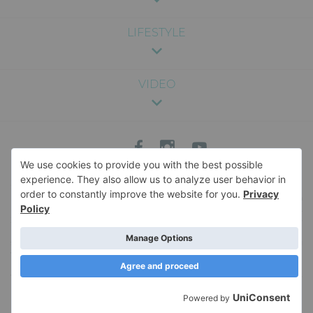
LIFESTYLE
VIDEO
Sadržaj na ovom sajtu je pružen u svrhu zabave i opšte informacije, i nije
namenjen kao medicinski, pravni ili profesionalni savet. Nismo odgovorni za
bilo kakve posledice koje mogu nastati usled korišćenja informacija sa sajta.
Za specifične savete vezane za zdravlje, ishranu, trudnoću ili bilo koje drugo
medicinsko pitanje, savetujemo da se konsultujete sa kvalifikovanim
stručnjakom. Za više informacija o sadržaju veb-sajta, i pravima i obavezama u
vezi sa istim, pročitajte naše
Uslove korišćenja
. Naš veb-sajt koristi kolačiće
kako bi sačuvao korisne informacije u vašem pretraživaču. Korišćenje ovog
veb-sajta podrazumeva vaš pristanak na upotrebu kolačića. Da saznate više o
upotrebi kolačića, pročitajte našu
Politiku privatnosti
.