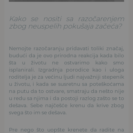
Kako se nositi sa razočarenjem
zbog neuspelih pokušaja začeća?
Nemojte razočaranju pridavati toliki značaj,
budući da je ovo prirodna reakcija kada bilo
šta u životu ne ostvarimo kako smo
isplanirali.
Izgradnja porodice kao i uloga
roditelja je za većinu ljudi najvažniji stepenik
u životu, i kada se susretnu sa poteškoćama
na putu da to ostvare, smatraju da nešto nije
u redu sa njima i da postoji razlog zašto se to
dešava. Sebe najčešće krenu da krive zbog
svega što im se dešava.
Pre nego što uopšte krenete da radite na