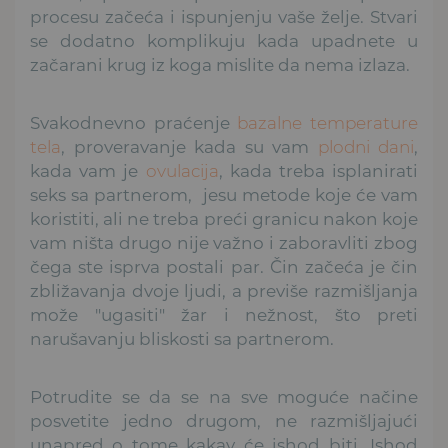
procesu začeća i ispunjenju vaše želje. Stvari
se dodatno komplikuju kada upadnete u
začarani krug iz koga mislite da nema izlaza.
Svakodnevno praćenje
bazalne temperature
tela
, proveravanje kada su vam
plodni dani
,
kada vam je
ovulacija
, kada treba isplanirati
seks sa partnerom, jesu metode koje će vam
koristiti, ali ne treba preći granicu nakon koje
vam ništa drugo nije važno i zaboravliti zbog
čega ste isprva postali par. Čin začeća je čin
zbližavanja dvoje ljudi, a previše razmišljanja
može "ugasiti" žar i nežnost, što preti
narušavanju bliskosti sa partnerom.
Potrudite se da se na sve moguće načine
posvetite jedno drugom, ne razmišljajući
unapred o tome kakav će ishod biti. Ishod