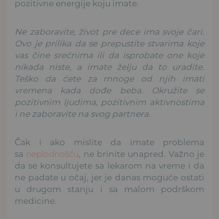
pozitivne energije koju imate.
Ne zaboravite, život pre dece ima svoje čari.
Ovo je prilika da se prepustite stvarima koje
vas čine srećnima ili da isprobate one koje
nikada niste, a imate želju da to uradite.
Teško da ćete za mnoge od njih imati
vremena kada dođe beba. Okružite se
pozitivnim ljudima, pozitivnim aktivnostima
i ne zaboravite na svog partnera.
Čak i ako mislite da imate problema
sa
neplodnošću
, ne brinite unapred. Važno je
da se konsultujete sa lekarom na vreme i da
ne padate u očaj, jer je danas moguće ostati
u drugom stanju i sa malom podrškom
medicine.