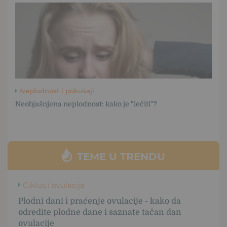
Neplodnost i pokušaji
Neobjašnjena neplodnost: kako je "lečiti"?
TEME U TRENDU
Ciklus i ovulacija
Plodni dani i praćenje ovulacije - kako da
odredite plodne dane i saznate tačan dan
ovulacije