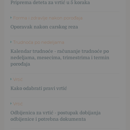
Priprema deteta za vrtić u 5 koraka
Forma i zdravlje nakon porođaja
Oporavak nakon carskog reza
Trudnoća po nedeljama
Kalendar trudnoće - računanje trudnoće po
nedeljama, mesecima, trimestrima i termin
porođaja
Vrtić
Kako odabrati pravi vrtić
Vrtić
Odbijenica za vrtić - postupak dobijanja
odbijenice i potrebna dokumenta