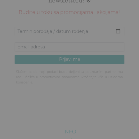
newsletteru!
🌟
Budite u toku sa promocijama i akcijama!
Slažem se da moji podaci budu deljeni sa pouzdanim partnerima
radi učešća u promotivnim ponudama. Pročitajte više u
Uslovima
korišćenja
.
INFO