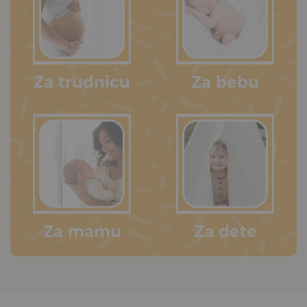
Za trudnicu
Za bebu
Za mamu
Za dete