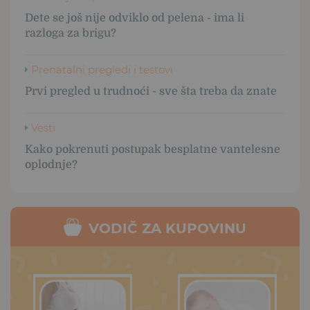
Dete se još nije odviklo od pelena - ima li
razloga za brigu?
Prenatalni pregledi i testovi
Prvi pregled u trudnoći - sve šta treba da znate
Vesti
Kako pokrenuti postupak besplatne vantelesne
oplodnje?
VODIČ ZA KUPOVINU