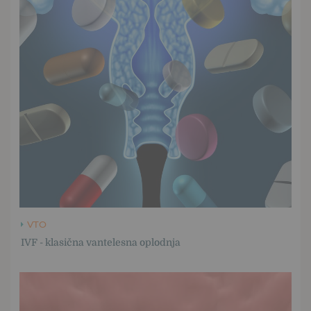
VTO
IVF - klasična vantelesna oplodnja