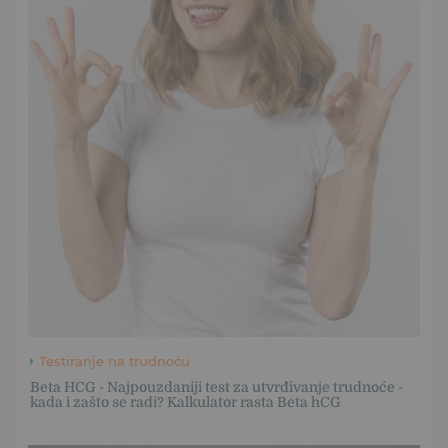
Testiranje na trudnoću
Beta HCG - Najpouzdaniji test za utvrđivanje trudnoće -
kada i zašto se radi? Kalkulator rasta Beta hCG