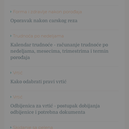
Forma i zdravlje nakon porođaja
Oporavak nakon carskog reza
Trudnoća po nedeljama
Kalendar trudnoće - računanje trudnoće po
nedeljama, mesecima, trimestrima i termin
porođaja
Vrtić
Kako odabrati pravi vrtić
Vrtić
Odbijenica za vrtić - postupak dobijanja
odbijenice i potrebna dokumenta
Skidanje sa pelena