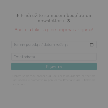
Pridružite se našem besplatnom
🌟
newsletteru!
🌟
Budite u toku sa promocijama i akcijama!
Slažem se da moji podaci budu deljeni sa pouzdanim partnerima
radi učešća u promotivnim ponudama. Pročitajte više u
Uslovima
korišćenja
.