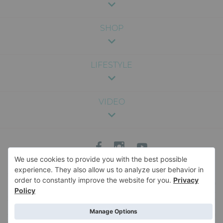
SHOP
LIFESTYLE
VIDEO
Sadržaj na ovom sajtu je pružen u svrhu zabave i opšte informacije, i nije
namenjen kao medicinski, pravni ili profesionalni savet. Nismo odgovorni za
bilo kakve posledice koje mogu nastati usled korišćenja informacija sa sajta.
Za specifične savete vezane za zdravlje, ishranu, trudnoću ili bilo koje drugo
medicinsko pitanje, savetujemo da se konsultujete sa kvalifikovanim
stručnjakom. Za više informacija o sadržaju veb-sajta, i pravima i obavezama u
vezi sa istim, pročitajte naše
Uslove korišćenja
. Naš veb-sajt koristi kolačiće