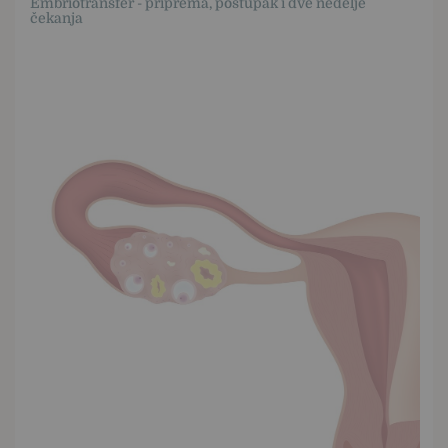
Embriotransfer - priprema, postupak i dve nedelje
čekanja