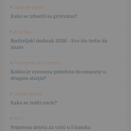
Zdravlje bebe
Kako se izboriti sa grčevima?
Podrška
Roditeljski dodatak 2026 - Sve šta treba da
znate
Priprema za trudnoću
Koliko je vremena potrebno da ostanete u
drugom stanju?
Odgoj deteta
Kako se rešiti cucle?
Vrtić
Priprema deteta za vrtić u 5 koraka