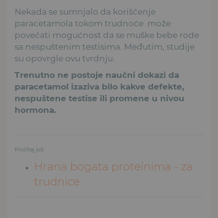
Nekada se sumnjalo da korišćenje
paracetamola tokom trudnoće može
povećati mogućnost da se muške bebe rode
sa nespuštenim testisima. Međutim, studije
su opovrgle ovu tvrdnju.
Trenutno ne postoje naučni dokazi da
paracetamol izaziva bilo kakve defekte,
nespuštene testise ili promene u nivou
hormona.
Pročitaj još:
Hrana bogata proteinima - za
trudnice