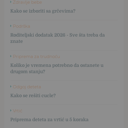
Zdravlje bebe
Kako se izboriti sa grčevima?
Podrška
Roditeljski dodatak 2026 - Sve šta treba da
znate
Priprema za trudnoću
Koliko je vremena potrebno da ostanete u
drugom stanju?
Odgoj deteta
Kako se rešiti cucle?
Vrtić
Priprema deteta za vrtić u 5 koraka