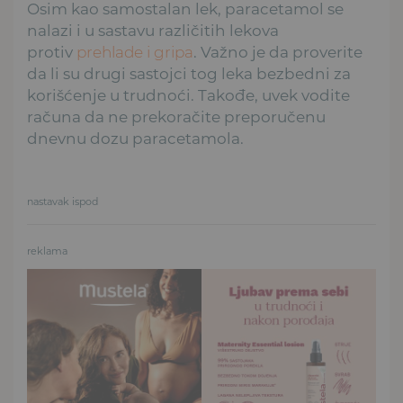
Osim kao samostalan lek, paracetamol se
nalazi i u sastavu različitih lekova
protiv
prehlade i gripa
. Važno je da proverite
da li su drugi sastojci tog leka bezbedni za
korišćenje u trudnoći. Takođe, uvek vodite
računa da ne prekoračite preporučenu
dnevnu dozu paracetamola.
nastavak ispod
reklama