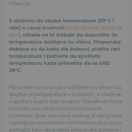
infekcije.
S obzirom da visoke temperature (39°C i
više) u ranoj trudnoći
mogu štetno uticati na
plod
, nikada ne bi trebalo da dopustite da
temperatura dostigne tu visinu. Preporuke
doktora su da kada ste bolesni, pratite rast
temperature i počnete da spuštate
temperaturu kada primetite da se bliži
38°C.
Paracetamol se smatra bezbednim lekom za
spuštanje temperature u trudnoći, a može se
u apoteci kupiti bez recepta. Takođe se može
koristiti i kao lek protiv bolova tokom
trudnoće. Ipak, kao i kod svakog drugog leka,
najbolje je da koristite mimimalnu dozu koja
pomaže, kao i da pratite preporuke doktora i