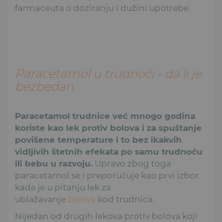
farmaceuta o doziranju i dužini upotrebe.
Paracetamol u trudnoći - da li je
bezbedan
Paracetamol trudnice već mnogo godina
koriste kao lek protiv bolova i za spuštanje
povišene temperature i to bez ikakvih
vidljivih štetnih efekata po samu trudnoću
ili bebu u razvoju.
Upravo zbog toga
paracetamol se i preporučuje kao prvi izbor
kada je u pitanju lek za
ublažavanje
bolova
kod trudnica.
Nijedan od drugih lekova protiv bolova koji