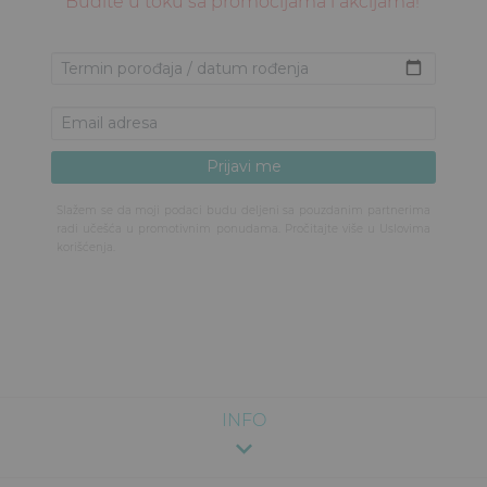
Budite u toku sa promocijama i akcijama!
Slažem se da moji podaci budu deljeni sa pouzdanim partnerima
radi učešća u promotivnim ponudama. Pročitajte više u
Uslovima
korišćenja
.
INFO