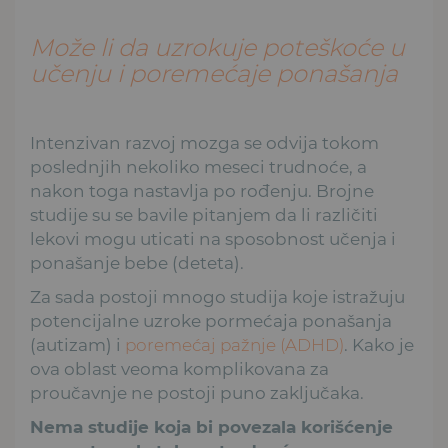
Može li da uzrokuje poteškoće u
učenju i poremećaje ponašanja
Intenzivan razvoj mozga se odvija tokom
poslednjih nekoliko meseci trudnoće, a
nakon toga nastavlja po rođenju. Brojne
studije su se bavile pitanjem da li različiti
lekovi mogu uticati na sposobnost učenja i
ponašanje bebe (deteta).
Za sada postoji mnogo studija koje istražuju
potencijalne uzroke pormećaja ponašanja
(autizam) i
poremećaj pažnje (ADHD)
. Kako je
ova oblast veoma komplikovana za
proučavnje ne postoji puno zaključaka.
Nema studije koja bi povezala korišćenje