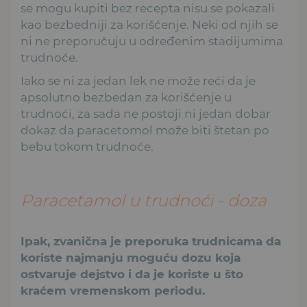
se mogu kupiti bez recepta nisu se pokazali
kao bezbedniji za korišćenje. Neki od njih se
ni ne preporučuju u određenim stadijumima
trudnoće.
Iako se ni za jedan lek ne može reći da je
apsolutno bezbedan za korišćenje u
trudnoći, za sada ne postoji ni jedan dobar
dokaz da paracetomol može biti štetan po
bebu tokom trudnoće.
Paracetamol u trudnoći - doza
Ipak, zvanična je preporuka trudnicama da
koriste najmanju moguću dozu koja
ostvaruje dejstvo i da je koriste u što
kraćem vremenskom periodu.