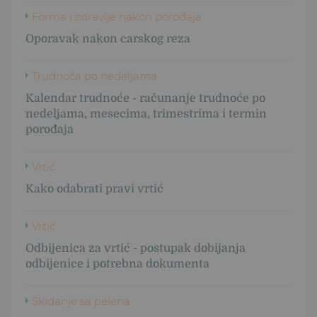
Forma i zdravlje nakon porođaja
Oporavak nakon carskog reza
Trudnoća po nedeljama
Kalendar trudnoće - računanje trudnoće po
nedeljama, mesecima, trimestrima i termin
porođaja
Vrtić
Kako odabrati pravi vrtić
Vrtić
Odbijenica za vrtić - postupak dobijanja
odbijenice i potrebna dokumenta
Skidanje sa pelena