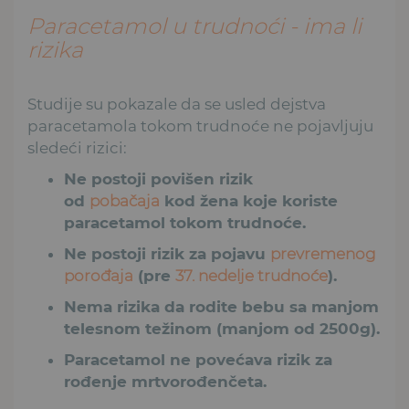
Paracetamol u trudnoći - ima li
rizika
Studije su pokazale da se usled dejstva
paracetamola tokom trudnoće ne pojavljuju
sledeći rizici:
Ne postoji povišen rizik
od
pobačaja
kod žena koje koriste
paracetamol tokom trudnoće.
Ne postoji rizik za pojavu
prevremenog
porođaja
(pre
37. nedelje trudnoće
).
Nema rizika da rodite bebu sa manjom
telesnom težinom (manjom od 2500g).
Paracetamol ne povećava rizik za
rođenje mrtvorođenčeta.