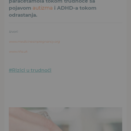
paracetamola tokom trudnoće sa
pojavom
autizma
i ADHD-a tokom
odrastanja.
Izvori:
www.medicinesinpregnancy.org
www.nhs.uk
#Rizici u trudnoći