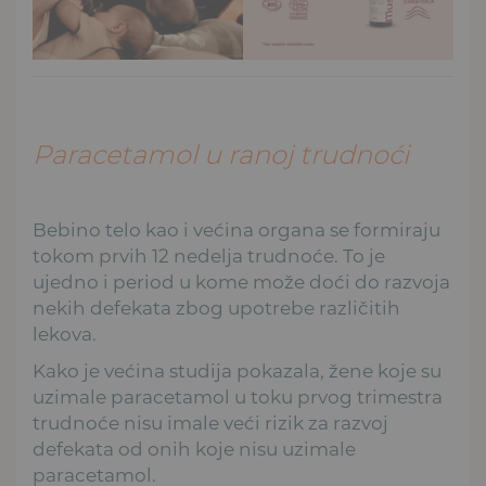
Paracetamol u ranoj trudnoći
Bebino telo kao i većina organa se formiraju
tokom prvih 12 nedelja trudnoće. To je
ujedno i period u kome može doći do razvoja
nekih defekata zbog upotrebe različitih
lekova.
Kako je većina studija pokazala, žene koje su
uzimale paracetamol u toku prvog trimestra
trudnoće nisu imale veći rizik za razvoj
defekata od onih koje nisu uzimale
paracetamol.