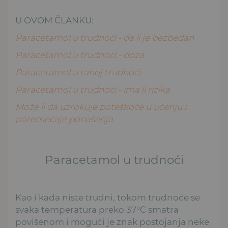
U OVOM ČLANKU:
Paracetamol u trudnoći - da li je bezbedan
Paracetamol u trudnoci - doza
Paracetamol u ranoj trudnoći
Paracetamol u trudnoći - ima li rizika
Može li da uzrokuje poteškoće u učenju i
poremećaje ponašanja
Paracetamol u trudnoći
Kao i kada niste trudni, tokom trudnoće se
svaka temperatura preko 37°C smatra
povišenom i mogući je znak postojanja neke