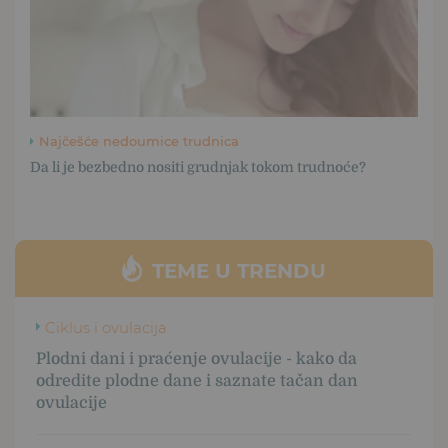
Najčešće nedoumice trudnica
Da li je bezbedno nositi grudnjak tokom trudnoće?
TEME U TRENDU
Ciklus i ovulacija
Plodni dani i praćenje ovulacije - kako da
odredite plodne dane i saznate tačan dan
ovulacije