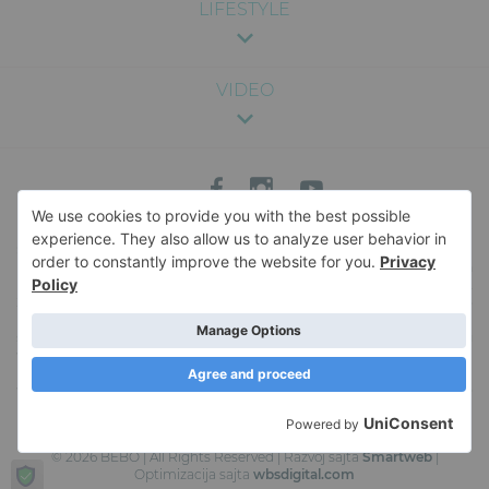
LIFESTYLE
VIDEO
Sadržaj na ovom sajtu je pružen u svrhu zabave i opšte informacije, i nije
namenjen kao medicinski, pravni ili profesionalni savet. Nismo odgovorni za
bilo kakve posledice koje mogu nastati usled korišćenja informacija sa sajta.
Za specifične savete vezane za zdravlje, ishranu, trudnoću ili bilo koje drugo
medicinsko pitanje, savetujemo da se konsultujete sa kvalifikovanim
stručnjakom. Za više informacija o sadržaju veb-sajta, i pravima i obavezama u
vezi sa istim, pročitajte naše
Uslove korišćenja
. Naš veb-sajt koristi kolačiće
kako bi sačuvao korisne informacije u vašem pretraživaču. Korišćenje ovog
veb-sajta podrazumeva vaš pristanak na upotrebu kolačića. Da saznate više o
upotrebi kolačića, pročitajte našu
Politiku privatnosti
.
© 2026 BEBO | All Rights Reserved | Razvoj sajta
Smartweb
|
Optimizacija sajta
wbsdigital.com