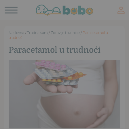
Toggle
navigation
Naslovna
/
Trudna sam
/
Zdravlje trudnice
/
Paracetamol u
trudnoći
Paracetamol u trudnoći