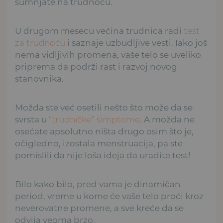
sumnjate na trudnoću.
U drugom mesecu većina trudnica radi
test
za trudnoću
i saznaje uzbudljive vesti. Iako još
nema vidljivih promena, vaše telo se uveliko
priprema da podrži rast i razvoj novog
stanovnika.
Možda ste već osetili nešto što može da se
svrsta u
“trudničke” simptome
. A možda ne
osećate apsolutno ništa drugo osim što je,
očigledno, izostala menstruacija, pa ste
pomislili da nije loša ideja da uradite test!
Bilo kako bilo, pred vama je dinamičan
period, vreme u kome će vaše telo proći kroz
neverovatne promene, a sve kreće da se
odvija veoma brzo.