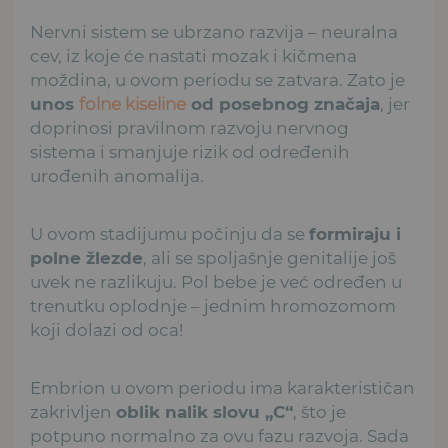
Nervni sistem se ubrzano razvija – neuralna
cev, iz koje će nastati mozak i kičmena
moždina, u ovom periodu se zatvara. Zato je
unos
folne kiseline
od posebnog značaja
, jer
doprinosi pravilnom razvoju nervnog
sistema i smanjuje rizik od određenih
urođenih anomalija.
U ovom stadijumu počinju da se
formiraju i
polne žlezde
, ali se spoljašnje genitalije još
uvek ne razlikuju. Pol bebe je već određen u
trenutku oplodnje – jednim hromozomom
koji dolazi od oca!
Embrion u ovom periodu ima karakterističan
zakrivljen
oblik nalik slovu „C“
, što je
potpuno normalno za ovu fazu razvoja. Sada