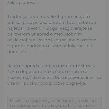
želja, planova…
Trudnoća je vreme velikih promena, ali i
prilika da se polako pripremite za jednu od
najlepših životnih uloga. Razgovarajte sa
partnerom unapred o međusobnim
očekivanjima. Važno je da se oboje osećate
sigurno i podržano u svim odlukama koje
donosite.
Kada unapred otvoreno razmotrite šta vas
čeka i dogovorite kako ćete se nositi sa
izazovima, lakše ćete izbeći nesporazume i sa
više mira ući u novo životno poglavlje.
Napomena: Ovaj tekst je informativnog karaktera i
namenjen je da vam pomogne da bolje razumete