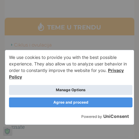
TEME U TRENDU
Ciklus i ovulacija
Plodni dani i praćenje ovulacije - kako da
odredite plodne dane i saznate tačan dan
ovulacije
Zdravlje bebe
Kako se izboriti sa grčevima?
Podrška
Roditeljski dodatak 2026 - Sve šta treba da
znate