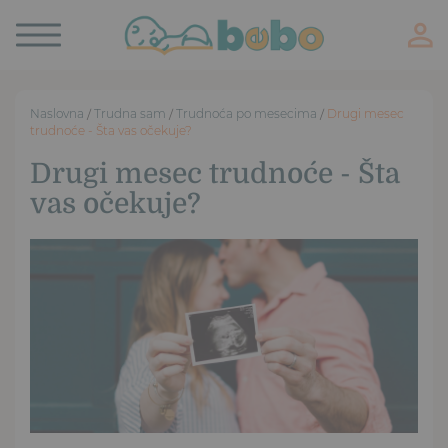
Toggle
navigation
Naslovna
/
Trudna sam
/
Trudnoća po mesecima
/
Drugi mesec
trudnoće - Šta vas očekuje?
Drugi mesec trudnoće - Šta
vas očekuje?