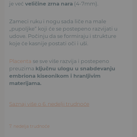
je već
veličine zrna nara
(4-7mm).
Zameci ruku i nogu sada liče na male
„pupoljke“ koji će se postepeno razvijati u
udove. Počinju da se formiraju i strukture
koje će kasnije postati oči i uši.
Placenta
se sve više razvija i postepeno
preuzima
ključnu ulogu u snabdevanju
embriona kiseonikom i hranljivim
materijama.
Saznaj više o 6. nedelji trudnoće
7. nedelja trudnoće