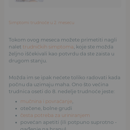
Simptomi trudnoće u 2. mesecu
Tokom ovog meseca možete primetiti nagli
nalet
trudničkih simptoma
, koje ste možda
željno iščekivali kao potvrdu da ste zaista u
drugom stanju.
Možda im se ipak nećete toliko radovati kada
počnu da uzimaju maha. Ono što većina
trudnica oseti do 8. nedelje trudnoće jeste:
mučnina i povraćanje
,
otečene, bolne grudi
česta potreba za uriniranjem
povećan apetiti (ili potpuno suprotno -
gađenje na hranu)