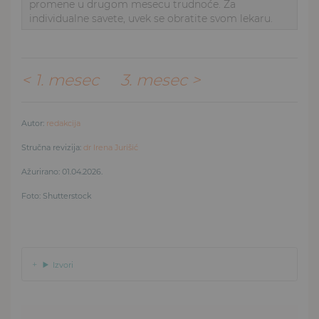
promene u drugom mesecu trudnoće. Za
individualne savete, uvek se obratite svom lekaru.
< 1. mesec
3. mesec >
Autor:
redakcija
Stručna revizija:
dr Irena Jurišić
Ažurirano: 01.04.2026.
Foto: Shutterstock
Izvori