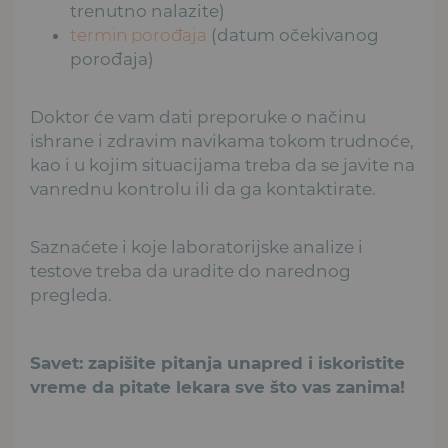
trenutno nalazite)
termin porođaja
(datum očekivanog
porođaja)
Doktor će vam dati preporuke o načinu
ishrane i zdravim navikama tokom trudnoće,
kao i u kojim situacijama treba da se javite na
vanrednu kontrolu ili da ga kontaktirate.
Saznaćete i koje laboratorijske analize i
testove treba da uradite do narednog
pregleda.
Savet: zapišite pitanja unapred i iskoristite
vreme da pitate lekara sve što vas zanima!