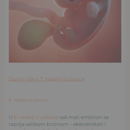
Saznaj više o 7. nedelji trudnoće
8. nedelja trudnoće
U
8. nedelji trudnoće
vaš mali embrion se
razvija velikom brzinom – ekstremiteti i