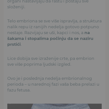
organi nastavljaju da rastu i postaju sve
složeniji.
Telo embriona se sve više ispravlja, a struktura
nalik repu iz ranijih nedelja gotovo potpuno
nestaje. Razvijaju se uši, kapci i nos, a
na
šakama i stopalima počinju da se naziru
prstići
.
Lice dobija sve izraženije crte, pa embrion
sve više poprima ljudski izgled.
Ovo je i poslednja nedelja embrionalnog
perioda – u narednoj fazi vaša beba prelazi u
fazu fetusa.