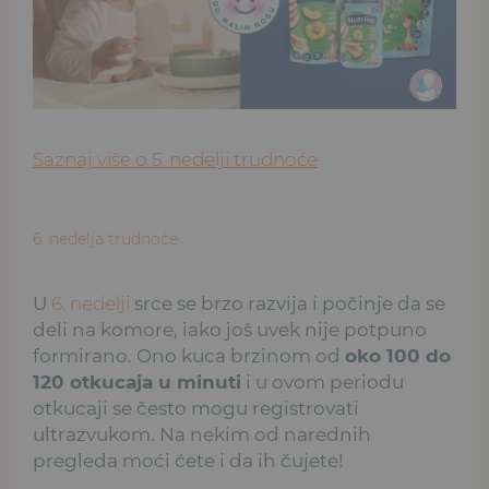
Saznaj više o 5. nedelji trudnoće
6. nedelja trudnoće
U
6. nedelji
srce se brzo razvija i počinje da se
deli na komore, iako još uvek nije potpuno
formirano. Ono kuca brzinom od
oko 100 do
120 otkucaja u minuti
i u ovom periodu
otkucaji se često mogu registrovati
ultrazvukom. Na nekim od narednih
pregleda moći ćete i da ih čujete!