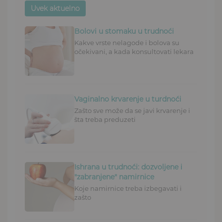
Uvek aktuelno
Bolovi u stomaku u trudnoći
Kakve vrste nelagode i bolova su
očekivani, a kada konsultovati lekara
Vaginalno krvarenje u turdnoći
Zašto sve može da se javi krvarenje i
šta treba preduzeti
Ishrana u trudnoći: dozvoljene i
"zabranjene" namirnice
Koje namirnice treba izbegavati i
zašto