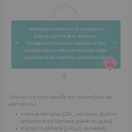
Ono što će vam takođe biti zanimljivo da
saznate su:
mere embriona (CRL, odnosno dužina
embriona od temena glave do guze)
starost trudnoće (u kojoj se nedelji