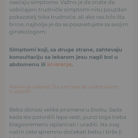
osećaju simptome. Važno je da znate da
uobičajeni trudnički simptomi nisu pouzdan
pokazatelj toka trudnoće, ali ako vas bilo šta
brine, najbolje je da se posavetujete sa svojim
ginekologom.
Simptomi koji, sa druge strane, zahtevaju
konsultaciju sa lekarom jesu nagli bol u
abdomenu ili
krvarenje
.
Planiranje unapred: Šta sve treba da uradite tokom
trudnoće?
Beba donosi velike promene u životu. Sada
kada ste potvrdili lepe vesti, puno toga treba
blagovremeno isplanirati i uraditi. Na ovaj
način ćete spremno dočekati bebu i brže (i