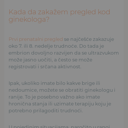
Kada da zakažem pregled kod
ginekologa?
Prvi prenatalni pregled
se najčešće zakazuje
oko 7. ili 8. nedelje trudnoće. Do tada je
embrion dovoljno razvijen da se ultrazvukom
može jasno uočiti, a često se može
registrovati i srčana aktivnost.
Ipak, ukoliko imate bilo kakve brige ili
nedoumice, možete se obratiti ginekologu i
ranije. To je posebno važno ako imate
hronična stanja ili uzimate terapiju koju je
potrebno prilagoditi trudnoći.
U pojedinim situacijama, naročito u ranoj