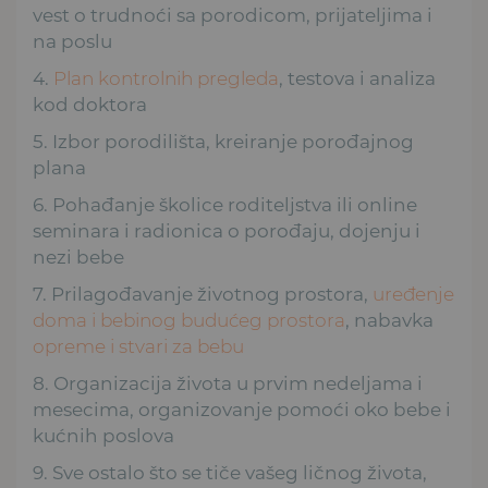
vest o trudnoći sa porodicom, prijateljima i
na poslu
4.
Plan kontrolnih pregleda
, testova i analiza
kod doktora
5. Izbor porodilišta, kreiranje porođajnog
plana
6. Pohađanje školice roditeljstva ili online
seminara i radionica o porođaju, dojenju i
nezi bebe
7. Prilagođavanje životnog prostora,
uređenje
doma i bebinog budućeg prostora
, nabavka
opreme i stvari za bebu
8. Organizacija života u prvim nedeljama i
mesecima, organizovanje pomoći oko bebe i
kućnih poslova
9. Sve ostalo što se tiče vašeg ličnog života,