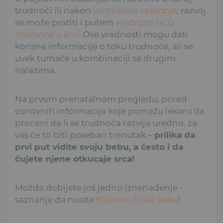
trudnoći ili nakon
vantelesne oplodnje
, razvoj
se može pratiti i putem
vrednosti hCG
hormona u krvi
. Ove vrednosti mogu dati
korisne informacije o toku trudnoće, ali se
uvek tumače u kombinaciji sa drugim
nalazima.
Na prvom prenatalnom pregledu, pored
osnovnih informacija koje pomažu lekaru da
proceni da li se trudnoća razvija uredno, za
vas će to biti poseban trenutak –
prilika da
prvi put vidite svoju bebu, a često i da
čujete njene otkucaje srca!
Možda dobijete još jedno iznenađenje -
saznanje da nosite
blizance ili više beba
!