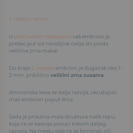
5. nedelja trudnoće
U
prethodnim nedeljama
vaš embrion je
prešao put od nevidljive ćelije do ploda
veličine zrna maka!
Do kraja
5. nedelje
embrion je dugačak oko 1-
2 mm, približno
veličini zrna susama
.
Amnionska kesa se dalje razvija, okružujući
mali embrion poput štita.
Sada je prisutna mala struktura nalik repu,
koja će se kasnije povući tokom daljeg
razvoja. Na mestu gde će se formirati oči