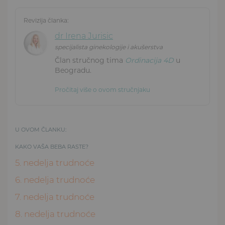
Revizija članka:
dr Irena Jurisic
specijalista ginekologije i akušerstva
Član stručnog tima
Ordinacija 4D
u
Beogradu.
Pročitaj više o ovom stručnjaku
U OVOM ČLANKU:
KAKO VAŠA BEBA RASTE?
5. nedelja trudnoće
6. nedelja trudnoće
7. nedelja trudnoće
8. nedelja trudnoće