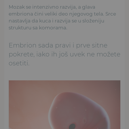
Mozak se intenzivno razvija, a glava
embriona čini veliki deo njegovog tela. Srce
nastavlja da kuca i razvija se u složeniju
strukturu sa komorama.
Embrion sada pravi i prve sitne
pokrete, iako ih još uvek ne možete
osetiti.