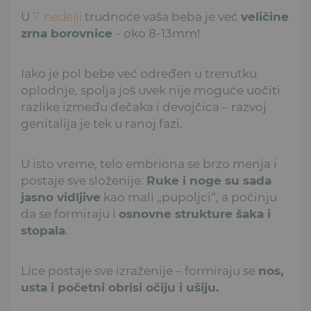
U
7. nedelji
trudnoće vaša beba je već
veličine
zrna borovnice
- oko 8-13mm!
Iako je pol bebe već određen u trenutku
oplodnje, spolja još uvek nije moguće uočiti
razlike između dečaka i devojčica – razvoj
genitalija je tek u ranoj fazi.
U isto vreme, telo embriona se brzo menja i
postaje sve složenije.
Ruke i noge su sada
jasno vidljive
kao mali „pupoljci“, a počinju
da se formiraju i
osnovne strukture šaka i
stopala
.
Lice postaje sve izraženije – formiraju se
nos,
usta i početni obrisi očiju i ušiju.