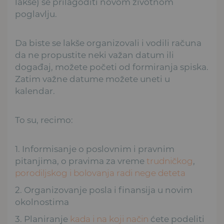
lakše) se prilagoditi novom životnom
poglavlju.
Da biste se lakše organizovali i vodili računa
da ne propustite neki važan datum ili
događaj, možete početi od formiranja spiska.
Zatim važne datume možete uneti u
kalendar.
To su, recimo:
1. Informisanje o poslovnim i pravnim
pitanjima, o pravima za vreme
trudničkog
,
porodiljskog i bolovanja radi nege deteta
2. Organizovanje posla i finansija u novim
okolnostima
3. Planiranje
kada i na koji način
ćete podeliti