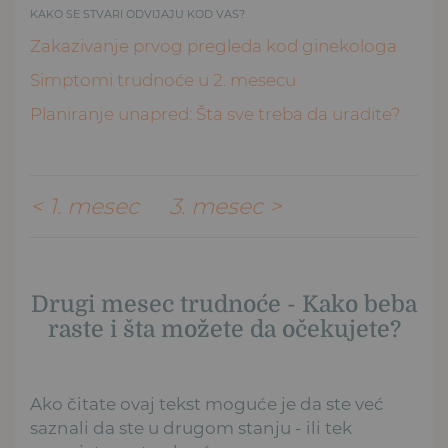
KAKO SE STVARI ODVIJAJU KOD VAS?
Zakazivanje prvog pregleda kod ginekologa
Simptomi trudnoće u 2. mesecu
Planiranje unapred: Šta sve treba da uradite?
< 1. mesec
3. mesec >
Drugi mesec trudnoće - Kako beba
raste i šta možete da očekujete?
Ako čitate ovaj tekst moguće je da ste već
saznali da ste u drugom stanju - ili tek